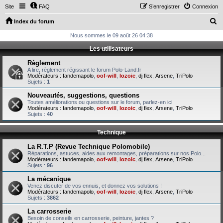
Site
FAQ
S’enregistrer
Connexion
R
Index du forum
e
Nous sommes le 09 août 26 04:38
c
Les utilisateurs
h
Règlement
e
A lire, règlement régissant le forum Polo-Land.fr
Modérateurs :
fandemapolo
,
oof-will
,
lozoic
,
dj flex
,
Arsene
,
TriPolo
r
Sujets :
1
c
Nouveautés, suggestions, questions
Toutes améliorations ou questions sur le forum, parlez-en ici
h
Modérateurs :
fandemapolo
,
oof-will
,
lozoic
,
dj flex
,
Arsene
,
TriPolo
Sujets :
40
e
r
Technique
La R.T.P (Revue Technique Polomobile)
Réparations, astuces, aides aux remontages, préparations sur nos Polo...
Modérateurs :
fandemapolo
,
oof-will
,
lozoic
,
dj flex
,
Arsene
,
TriPolo
Sujets :
96
La mécanique
Venez discuter de vos ennuis, et donnez vos solutions !
Modérateurs :
fandemapolo
,
oof-will
,
lozoic
,
dj flex
,
Arsene
,
TriPolo
Sujets :
3862
La carrosserie
Besoin de conseils en carrosserie, peinture, jantes ?