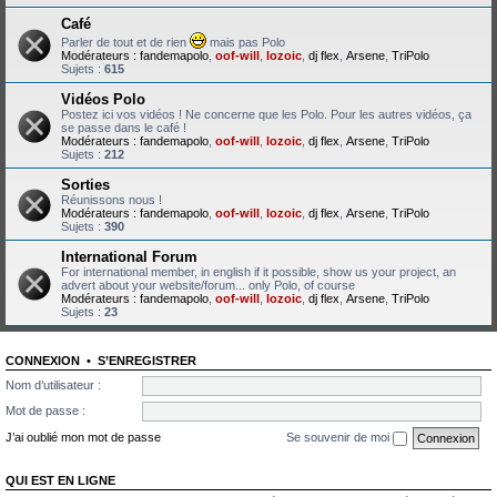
Café
Parler de tout et de rien
mais pas Polo
Modérateurs :
fandemapolo
,
oof-will
,
lozoic
,
dj flex
,
Arsene
,
TriPolo
Sujets :
615
Vidéos Polo
Postez ici vos vidéos ! Ne concerne que les Polo. Pour les autres vidéos, ça
se passe dans le café !
Modérateurs :
fandemapolo
,
oof-will
,
lozoic
,
dj flex
,
Arsene
,
TriPolo
Sujets :
212
Sorties
Réunissons nous !
Modérateurs :
fandemapolo
,
oof-will
,
lozoic
,
dj flex
,
Arsene
,
TriPolo
Sujets :
390
International Forum
For international member, in english if it possible, show us your project, an
advert about your website/forum... only Polo, of course
Modérateurs :
fandemapolo
,
oof-will
,
lozoic
,
dj flex
,
Arsene
,
TriPolo
Sujets :
23
CONNEXION
•
S’ENREGISTRER
Nom d’utilisateur :
Mot de passe :
J’ai oublié mon mot de passe
Se souvenir de moi
QUI EST EN LIGNE