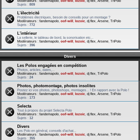
Modérateurs :
fandemapolo
,
oof-will
,
lozoic
,
dj flex
,
Arsene
,
TriPolo
Sujets :
809
L'électricité
Problèmes électriques, besoin de conseils pour un montage ?
Modérateurs :
fandemapolo
,
oof-will
,
lozoic
,
dj flex
,
Arsene
,
TriPolo
Sujets :
772
L'intérieur
La sellerie, le tableau de bord, la sonorisation etc...
Modérateurs :
fandemapolo
,
oof-will
,
lozoic
,
dj flex
,
Arsene
,
TriPolo
Sujets :
396
Divers
Les Polos engagées en compétition
Photos, articles, dates,...
Modérateurs :
fandemapolo
,
oof-will
,
lozoic
,
dj flex
,
TriPolo
Sujets :
24
Photos, photomontage, photos insolites
Postez ici vos photos, photoshops, montages... ! En rapport avec la Polo !
Modérateurs :
fandemapolo
,
oof-will
,
lozoic
,
dj flex
,
Arsene
,
TriPolo
Sujets :
173
Selecta
Tout à propos du projet Selecta Polo
Modérateurs :
fandemapolo
,
oof-will
,
lozoic
,
dj flex
,
Arsene
,
TriPolo
Sujets :
12
Divers
Les Polo en général, conseils d'achat...
Modérateurs :
fandemapolo
,
oof-will
,
lozoic
,
dj flex
,
Arsene
,
TriPolo
Sujets :
355