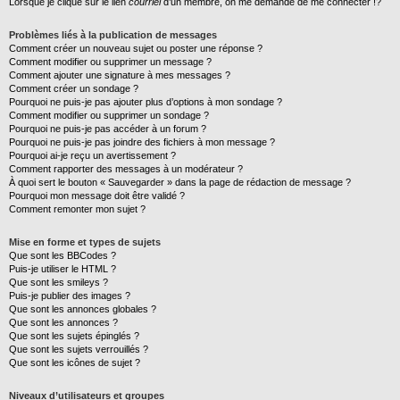
Lorsque je clique sur le lien
courriel
d’un membre, on me demande de me connecter !?
Problèmes liés à la publication de messages
Comment créer un nouveau sujet ou poster une réponse ?
Comment modifier ou supprimer un message ?
Comment ajouter une signature à mes messages ?
Comment créer un sondage ?
Pourquoi ne puis-je pas ajouter plus d’options à mon sondage ?
Comment modifier ou supprimer un sondage ?
Pourquoi ne puis-je pas accéder à un forum ?
Pourquoi ne puis-je pas joindre des fichiers à mon message ?
Pourquoi ai-je reçu un avertissement ?
Comment rapporter des messages à un modérateur ?
À quoi sert le bouton « Sauvegarder » dans la page de rédaction de message ?
Pourquoi mon message doit être validé ?
Comment remonter mon sujet ?
Mise en forme et types de sujets
Que sont les BBCodes ?
Puis-je utiliser le HTML ?
Que sont les smileys ?
Puis-je publier des images ?
Que sont les annonces globales ?
Que sont les annonces ?
Que sont les sujets épinglés ?
Que sont les sujets verrouillés ?
Que sont les icônes de sujet ?
Niveaux d’utilisateurs et groupes