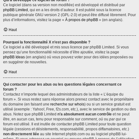
Qui a développé ce logiciel de forum ?
Ce logiciel (dans sa version non modifiée) est développé et distribué par
phpBB Limited
, qui en a les droits d’auteur. Il est publié sous la licence
publique générale GNU version 2 (GPL-2.0) et peut être diffusé librement. Pour
plus d’informations, visitez la page «
À propos de phpBB
» (en anglais).
Haut
Pourquoi la fonctionnalité X n’est pas disponible ?
Ce logiciel a été développé et mis sous licence par phpBB Limited. Si vous
pensez qu’une fonctionnalité nécessite d’être ajoutée, visitez la page
phpBB Ideas
(en anglais) où vous pouvez voter pour des idées proposées ou
en suggérer de nouvelles.
Haut
Qui contacter pour les abus ou les questions légales concernant ce
forum ?
Contactez n’importe lequel des administrateurs de la liste « L’équipe du
forum ». Si vous restez sans réponse alors prenez contact avec le propriétaire
du domaine (en faisant une
recherche sur whois
) ou si un service gratuit est
utilisé (exemple : Yahoo!, Free, f2s.com, etc.), avec le service de gestion ou des
abus. Notez que phpBB Limited
n’a absolument aucun contrôle
et ne peut
être, en aucun cas, tenu pour responsable sur
comment
,
où
ou
par qui
ce
forum est utilisé. Il est inutile de contacter phpBB Limited pour toute question
légale (cessions et désistements, responsabilité, propos diffamatoires, etc.)
non directement liée
au site Internet phpbb.com ou au logiciel phpBB lui-