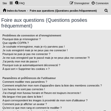
Site
FAQ
S’enregistrer
Connexion
R
Index du forum
Foire aux questions (Questions posées fréquemment)
e
Foire aux questions (Questions posées
c
fréquemment)
h
e
Problèmes de connexion et d’enregistrement
Pourquoi dois-je m’enregistrer ?
r
Que signifie COPPA ?
c
Je souhaite m’enregistrer, mais je n’y parviens pas !
Je suis enregistré mais je ne peux pas me connecter !
h
Pourquoi ne puis-je pas me connecter ?
Je me suis enregistré par le passé mais je ne peux plus me connecter ?!
e
J’ai perdu mon mot de passe !
r
Pourquoi suis-je automatiquement déconnecté ?
À quoi sert « Supprimer les cookies » ?
Paramètres et préférences de l’utilisateur
Comment modifier mes paramètres ?
Comment empêcher mon nom d’apparaître dans la liste des membres connectés ?
Les heures ne sont pas correctes !
J’ai changé mon fuseau horaire et l’heure est toujours incorrecte !
Ma langue n’est pas dans la liste !
A quoi correspondent les images à proximité de mon nom d’utilisateur ?
Comment puis-je afficher un avatar ?
Qu’est-ce que mon rang et comment le modifier ?