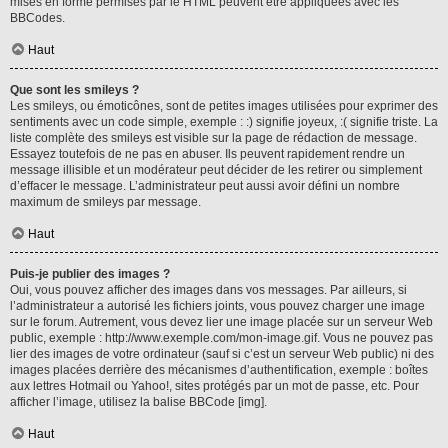
mises en forme permises par le HTML peuvent être appliquées avec les
BBCodes.
Haut
Que sont les smileys ?
Les smileys, ou émoticônes, sont de petites images utilisées pour exprimer des
sentiments avec un code simple, exemple : :) signifie joyeux, :( signifie triste. La
liste complète des smileys est visible sur la page de rédaction de message.
Essayez toutefois de ne pas en abuser. Ils peuvent rapidement rendre un
message illisible et un modérateur peut décider de les retirer ou simplement
d’effacer le message. L’administrateur peut aussi avoir défini un nombre
maximum de smileys par message.
Haut
Puis-je publier des images ?
Oui, vous pouvez afficher des images dans vos messages. Par ailleurs, si
l’administrateur a autorisé les fichiers joints, vous pouvez charger une image
sur le forum. Autrement, vous devez lier une image placée sur un serveur Web
public, exemple : http://www.exemple.com/mon-image.gif. Vous ne pouvez pas
lier des images de votre ordinateur (sauf si c’est un serveur Web public) ni des
images placées derrière des mécanismes d’authentification, exemple : boîtes
aux lettres Hotmail ou Yahoo!, sites protégés par un mot de passe, etc. Pour
afficher l’image, utilisez la balise BBCode [img].
Haut