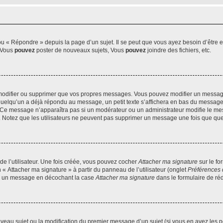
 « Répondre » depuis la page d’un sujet. Il se peut que vous ayez besoin d’être e
: Vous
pouvez
poster de nouveaux sujets, Vous
pouvez
joindre des fichiers, etc.
modifier ou supprimer que vos propres messages. Vous pouvez modifier un message
lqu’un a déjà répondu au message, un petit texte s’affichera en bas du message ind
n. Ce message n’apparaîtra pas si un modérateur ou un administrateur modifie le mes
ive. Notez que les utilisateurs ne peuvent pas supprimer un message une fois que qu
e l’utilisateur. Une fois créée, vous pouvez cocher
Attacher ma signature
sur le fo
 « Attacher ma signature » à partir du panneau de l’utilisateur (onglet
Préférences 
 à un message en décochant la case
Attacher ma signature
dans le formulaire de ré
ouveau sujet ou la modification du premier message d’un sujet (si vous en avez les p