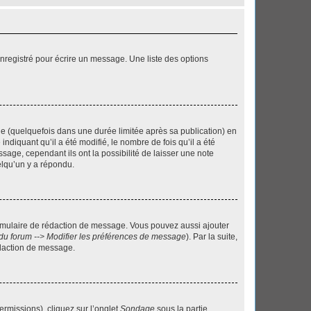
nregistré pour écrire un message. Une liste des options
 (quelquefois dans une durée limitée après sa publication) en
iquant qu’il a été modifié, le nombre de fois qu’il a été
sage, cependant ils ont la possibilité de laisser une note
elqu’un y a répondu.
rmulaire de rédaction de message. Vous pouvez aussi ajouter
du forum --> Modifier les préférences de message
). Par la suite,
daction de message.
ermissions), cliquez sur l’onglet
Sondage
sous la partie