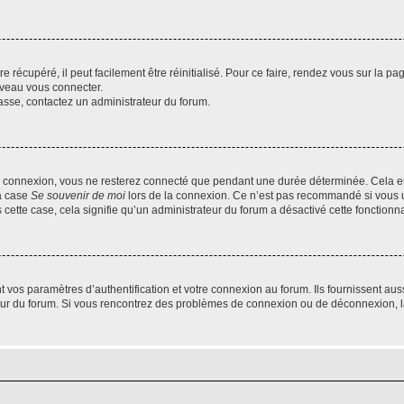
 récupéré, il peut facilement être réinitialisé. Pour ce faire, rendez vous sur la p
uveau vous connecter.
passe, contactez un administrateur du forum.
e connexion, vous ne resterez connecté que pendant une durée déterminée. Cela em
la case
Se souvenir de moi
lors de la connexion. Ce n’est pas recommandé si vous u
s cette case, cela signifie qu’un administrateur du forum a désactivé cette fonctionna
os paramètres d’authentification et votre connexion au forum. Ils fournissent aussi
teur du forum. Si vous rencontrez des problèmes de connexion ou de déconnexion, l