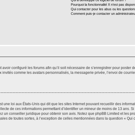
Qui a développé ce logiciel de forum ?
Pourquoi la fonctionnalité X n’est pas dispon
Qui contacter pour les abus ou les questio
Comment puis-je contacter un administrateu
t avoir configuré les forums afin qu’il soit nécessaire de s’enregistrer pour poster
x invités comme les avatars personnalisés, la messagerie privée, l’envoi de courri
t une loi aux États-Unis qui dit que les sites Internet pouvant recueillir des infor
ollecte de ces informations permettant d’identifier un mineur de moins de 13 ans. S
tez un conseiller juridique pour obtenir son avis. Notez que phpBB Limited et les pr
gales de toutes sortes, à l’exception de celles mentionnées dans la question « Qui