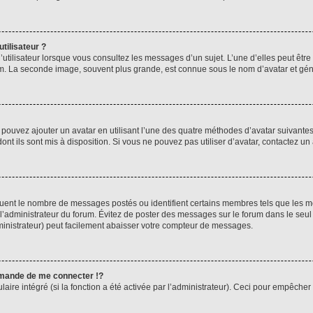
tilisateur ?
utilisateur lorsque vous consultez les messages d’un sujet. L’une d’elles peut êtr
rum. La seconde image, souvent plus grande, est connue sous le nom d’avatar et 
s pouvez ajouter un avatar en utilisant l’une des quatre méthodes d’avatar suivantes 
ont ils sont mis à disposition. Si vous ne pouvez pas utiliser d’avatar, contactez un
iquent le nombre de messages postés ou identifient certains membres tels que les 
ar l’administrateur du forum. Évitez de poster des messages sur le forum dans le seu
ministrateur) peut facilement abaisser votre compteur de messages.
mande de me connecter !?
re intégré (si la fonction a été activée par l’administrateur). Ceci pour empêcher l’u