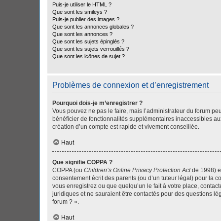
Puis-je utiliser le HTML ?
Que sont les smileys ?
Puis-je publier des images ?
Que sont les annonces globales ?
Que sont les annonces ?
Que sont les sujets épinglés ?
Que sont les sujets verrouillés ?
Que sont les icônes de sujet ?
Problèmes de connexion et d’enregistrement
Pourquoi dois-je m’enregistrer ?
Vous pouvez ne pas le faire, mais l’administrateur du forum peu
bénéficier de fonctionnalités supplémentaires inaccessibles au
création d’un compte est rapide et vivement conseillée.
Haut
Que signifie COPPA ?
COPPA (ou
Children’s Online Privacy Protection Act
de 1998) es
consentement écrit des parents (ou d’un tuteur légal) pour la c
vous enregistrez ou que quelqu’un le fait à votre place, contac
juridiques et ne sauraient être contactés pour des questions lé
forum ? ».
Haut