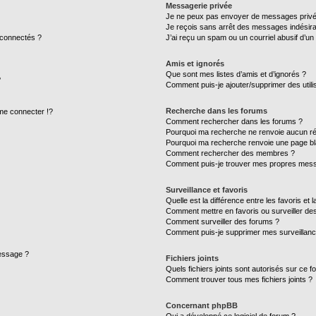
Messagerie privée
Je ne peux pas envoyer de messages privé
Je reçois sans arrêt des messages indésira
 connectés ?
J’ai reçu un spam ou un courriel abusif d’u
Amis et ignorés
Que sont mes listes d’amis et d’ignorés ?
?
Comment puis-je ajouter/supprimer des utilis
Recherche dans les forums
e connecter !?
Comment rechercher dans les forums ?
Pourquoi ma recherche ne renvoie aucun ré
Pourquoi ma recherche renvoie une page bl
Comment rechercher des membres ?
Comment puis-je trouver mes propres mess
Surveillance et favoris
Quelle est la différence entre les favoris et l
Comment mettre en favoris ou surveiller des
Comment surveiller des forums ?
Comment puis-je supprimer mes surveillanc
message ?
Fichiers joints
Quels fichiers joints sont autorisés sur ce f
Comment trouver tous mes fichiers joints ?
Concernant phpBB