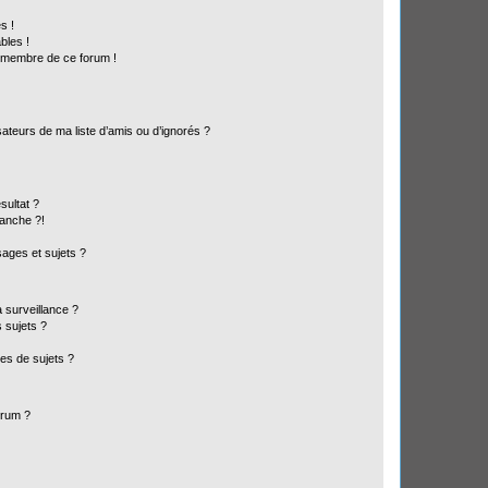
s !
bles !
n membre de ce forum !
ateurs de ma liste d’amis ou d’ignorés ?
sultat ?
anche ?!
ages et sujets ?
a surveillance ?
 sujets ?
es de sujets ?
orum ?