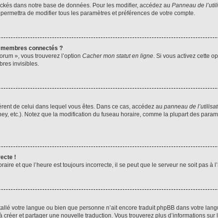
ockés dans notre base de données. Pour les modifier, accédez au
Panneau de l’util
 permettra de modifier tous les paramètres et préférences de votre compte.
s membres connectés ?
forum », vous trouverez l’option
Cacher mon statut en ligne
. Si vous activez cette o
es invisibles.
ifférent de celui dans lequel vous êtes. Dans ce cas, accédez au
panneau de l’utilisa
ney, etc.). Notez que la modification du fuseau horaire, comme la plupart des para
ecte !
aire et que l’heure est toujours incorrecte, il se peut que le serveur ne soit pas à
installé votre langue ou bien que personne n’ait encore traduit phpBB dans votre l
s à créer et partager une nouvelle traduction. Vous trouverez plus d’informations sur l