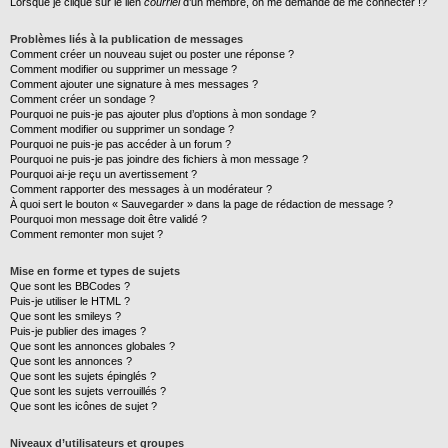
Lorsque je clique sur le lien
courriel
d’un membre, on me demande de me connecter !?
Problèmes liés à la publication de messages
Comment créer un nouveau sujet ou poster une réponse ?
Comment modifier ou supprimer un message ?
Comment ajouter une signature à mes messages ?
Comment créer un sondage ?
Pourquoi ne puis-je pas ajouter plus d’options à mon sondage ?
Comment modifier ou supprimer un sondage ?
Pourquoi ne puis-je pas accéder à un forum ?
Pourquoi ne puis-je pas joindre des fichiers à mon message ?
Pourquoi ai-je reçu un avertissement ?
Comment rapporter des messages à un modérateur ?
À quoi sert le bouton « Sauvegarder » dans la page de rédaction de message ?
Pourquoi mon message doit être validé ?
Comment remonter mon sujet ?
Mise en forme et types de sujets
Que sont les BBCodes ?
Puis-je utiliser le HTML ?
Que sont les smileys ?
Puis-je publier des images ?
Que sont les annonces globales ?
Que sont les annonces ?
Que sont les sujets épinglés ?
Que sont les sujets verrouillés ?
Que sont les icônes de sujet ?
Niveaux d’utilisateurs et groupes