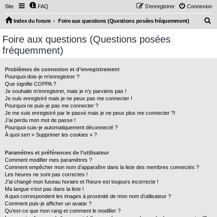
Site
FAQ
S’enregistrer
Connexion
R
Index du forum
Foire aux questions (Questions posées fréquemment)
e
Foire aux questions (Questions posées
c
fréquemment)
h
e
Problèmes de connexion et d’enregistrement
Pourquoi dois-je m’enregistrer ?
r
Que signifie COPPA ?
c
Je souhaite m’enregistrer, mais je n’y parviens pas !
Je suis enregistré mais je ne peux pas me connecter !
h
Pourquoi ne puis-je pas me connecter ?
Je me suis enregistré par le passé mais je ne peux plus me connecter ?!
e
J’ai perdu mon mot de passe !
r
Pourquoi suis-je automatiquement déconnecté ?
À quoi sert « Supprimer les cookies » ?
Paramètres et préférences de l’utilisateur
Comment modifier mes paramètres ?
Comment empêcher mon nom d’apparaître dans la liste des membres connectés ?
Les heures ne sont pas correctes !
J’ai changé mon fuseau horaire et l’heure est toujours incorrecte !
Ma langue n’est pas dans la liste !
A quoi correspondent les images à proximité de mon nom d’utilisateur ?
Comment puis-je afficher un avatar ?
Qu’est-ce que mon rang et comment le modifier ?