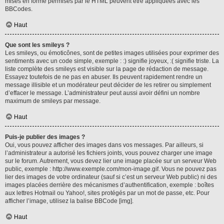
mises en forme permises par le HTML peuvent être appliquées avec les
BBCodes.
Haut
Que sont les smileys ?
Les smileys, ou émoticônes, sont de petites images utilisées pour exprimer des
sentiments avec un code simple, exemple : :) signifie joyeux, :( signifie triste. La
liste complète des smileys est visible sur la page de rédaction de message.
Essayez toutefois de ne pas en abuser. Ils peuvent rapidement rendre un
message illisible et un modérateur peut décider de les retirer ou simplement
d’effacer le message. L’administrateur peut aussi avoir défini un nombre
maximum de smileys par message.
Haut
Puis-je publier des images ?
Oui, vous pouvez afficher des images dans vos messages. Par ailleurs, si
l’administrateur a autorisé les fichiers joints, vous pouvez charger une image
sur le forum. Autrement, vous devez lier une image placée sur un serveur Web
public, exemple : http://www.exemple.com/mon-image.gif. Vous ne pouvez pas
lier des images de votre ordinateur (sauf si c’est un serveur Web public) ni des
images placées derrière des mécanismes d’authentification, exemple : boîtes
aux lettres Hotmail ou Yahoo!, sites protégés par un mot de passe, etc. Pour
afficher l’image, utilisez la balise BBCode [img].
Haut