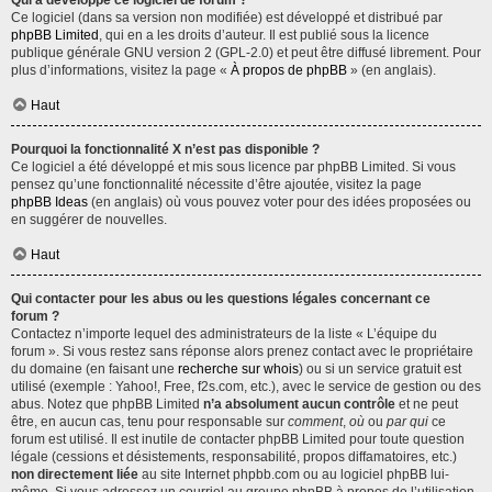
Qui a développé ce logiciel de forum ?
Ce logiciel (dans sa version non modifiée) est développé et distribué par
phpBB Limited
, qui en a les droits d’auteur. Il est publié sous la licence
publique générale GNU version 2 (GPL-2.0) et peut être diffusé librement. Pour
plus d’informations, visitez la page «
À propos de phpBB
» (en anglais).
Haut
Pourquoi la fonctionnalité X n’est pas disponible ?
Ce logiciel a été développé et mis sous licence par phpBB Limited. Si vous
pensez qu’une fonctionnalité nécessite d’être ajoutée, visitez la page
phpBB Ideas
(en anglais) où vous pouvez voter pour des idées proposées ou
en suggérer de nouvelles.
Haut
Qui contacter pour les abus ou les questions légales concernant ce
forum ?
Contactez n’importe lequel des administrateurs de la liste « L’équipe du
forum ». Si vous restez sans réponse alors prenez contact avec le propriétaire
du domaine (en faisant une
recherche sur whois
) ou si un service gratuit est
utilisé (exemple : Yahoo!, Free, f2s.com, etc.), avec le service de gestion ou des
abus. Notez que phpBB Limited
n’a absolument aucun contrôle
et ne peut
être, en aucun cas, tenu pour responsable sur
comment
,
où
ou
par qui
ce
forum est utilisé. Il est inutile de contacter phpBB Limited pour toute question
légale (cessions et désistements, responsabilité, propos diffamatoires, etc.)
non directement liée
au site Internet phpbb.com ou au logiciel phpBB lui-