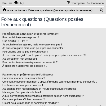
Site
FAQ
S’enregistrer
Connexion
R
Index du forum
Foire aux questions (Questions posées fréquemment)
e
Foire aux questions (Questions posées
c
fréquemment)
h
e
Problèmes de connexion et d’enregistrement
Pourquoi dois-je m’enregistrer ?
r
Que signifie COPPA ?
c
Je souhaite m’enregistrer, mais je n’y parviens pas !
Je suis enregistré mais je ne peux pas me connecter !
h
Pourquoi ne puis-je pas me connecter ?
Je me suis enregistré par le passé mais je ne peux plus me connecter ?!
e
J’ai perdu mon mot de passe !
r
Pourquoi suis-je automatiquement déconnecté ?
À quoi sert « Supprimer les cookies » ?
Paramètres et préférences de l’utilisateur
Comment modifier mes paramètres ?
Comment empêcher mon nom d’apparaître dans la liste des membres connectés ?
Les heures ne sont pas correctes !
J’ai changé mon fuseau horaire et l’heure est toujours incorrecte !
Ma langue n’est pas dans la liste !
A quoi correspondent les images à proximité de mon nom d’utilisateur ?
Comment puis-je afficher un avatar ?
Qu’est-ce que mon rang et comment le modifier ?