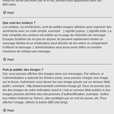
mises en forme permises par le HTML peuvent être appliquées avec les
BBCodes.
Haut
Que sont les smileys ?
Les smileys, ou émoticônes, sont de petites images utilisées pour exprimer des
sentiments avec un code simple, exemple : :) signifie joyeux, :( signifie triste. La
liste complète des smileys est visible sur la page de rédaction de message.
Essayez toutefois de ne pas en abuser. Ils peuvent rapidement rendre un
message illisible et un modérateur peut décider de les retirer ou simplement
d’effacer le message. L’administrateur peut aussi avoir défini un nombre
maximum de smileys par message.
Haut
Puis-je publier des images ?
Oui, vous pouvez afficher des images dans vos messages. Par ailleurs, si
l’administrateur a autorisé les fichiers joints, vous pouvez charger une image
sur le forum. Autrement, vous devez lier une image placée sur un serveur Web
public, exemple : http://www.exemple.com/mon-image.gif. Vous ne pouvez pas
lier des images de votre ordinateur (sauf si c’est un serveur Web public) ni des
images placées derrière des mécanismes d’authentification, exemple : boîtes
aux lettres Hotmail ou Yahoo!, sites protégés par un mot de passe, etc. Pour
afficher l’image, utilisez la balise BBCode [img].
Haut