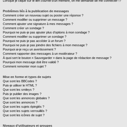
Lorsque je clique sur le lien
courriel
d’un membre, on me demande de me connecter !?
Problèmes liés à la publication de messages
Comment créer un nouveau sujet ou poster une réponse ?
Comment modifier ou supprimer un message ?
Comment ajouter une signature à mes messages ?
Comment créer un sondage ?
Pourquoi ne puis-je pas ajouter plus d’options à mon sondage ?
Comment modifier ou supprimer un sondage ?
Pourquoi ne puis-je pas accéder à un forum ?
Pourquoi ne puis-je pas joindre des fichiers à mon message ?
Pourquoi ai-je reçu un avertissement ?
Comment rapporter des messages à un modérateur ?
À quoi sert le bouton « Sauvegarder » dans la page de rédaction de message ?
Pourquoi mon message doit être validé ?
Comment remonter mon sujet ?
Mise en forme et types de sujets
Que sont les BBCodes ?
Puis-je utiliser le HTML ?
Que sont les smileys ?
Puis-je publier des images ?
Que sont les annonces globales ?
Que sont les annonces ?
Que sont les sujets épinglés ?
Que sont les sujets verrouillés ?
Que sont les icônes de sujet ?
Niveaux d’utilisateurs et groupes