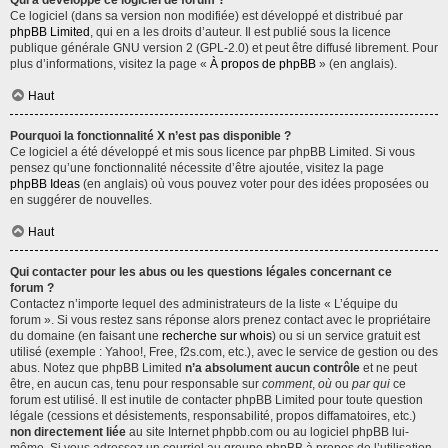
Qui a développé ce logiciel de forum ?
Ce logiciel (dans sa version non modifiée) est développé et distribué par
phpBB Limited
, qui en a les droits d’auteur. Il est publié sous la licence
publique générale GNU version 2 (GPL-2.0) et peut être diffusé librement. Pour
plus d’informations, visitez la page «
À propos de phpBB
» (en anglais).
Haut
Pourquoi la fonctionnalité X n’est pas disponible ?
Ce logiciel a été développé et mis sous licence par phpBB Limited. Si vous
pensez qu’une fonctionnalité nécessite d’être ajoutée, visitez la page
phpBB Ideas
(en anglais) où vous pouvez voter pour des idées proposées ou
en suggérer de nouvelles.
Haut
Qui contacter pour les abus ou les questions légales concernant ce
forum ?
Contactez n’importe lequel des administrateurs de la liste « L’équipe du
forum ». Si vous restez sans réponse alors prenez contact avec le propriétaire
du domaine (en faisant une
recherche sur whois
) ou si un service gratuit est
utilisé (exemple : Yahoo!, Free, f2s.com, etc.), avec le service de gestion ou des
abus. Notez que phpBB Limited
n’a absolument aucun contrôle
et ne peut
être, en aucun cas, tenu pour responsable sur
comment
,
où
ou
par qui
ce
forum est utilisé. Il est inutile de contacter phpBB Limited pour toute question
légale (cessions et désistements, responsabilité, propos diffamatoires, etc.)
non directement liée
au site Internet phpbb.com ou au logiciel phpBB lui-