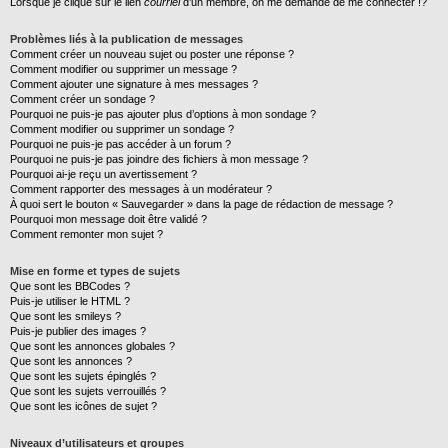
Lorsque je clique sur le lien
courriel
d’un membre, on me demande de me connecter !?
Problèmes liés à la publication de messages
Comment créer un nouveau sujet ou poster une réponse ?
Comment modifier ou supprimer un message ?
Comment ajouter une signature à mes messages ?
Comment créer un sondage ?
Pourquoi ne puis-je pas ajouter plus d’options à mon sondage ?
Comment modifier ou supprimer un sondage ?
Pourquoi ne puis-je pas accéder à un forum ?
Pourquoi ne puis-je pas joindre des fichiers à mon message ?
Pourquoi ai-je reçu un avertissement ?
Comment rapporter des messages à un modérateur ?
À quoi sert le bouton « Sauvegarder » dans la page de rédaction de message ?
Pourquoi mon message doit être validé ?
Comment remonter mon sujet ?
Mise en forme et types de sujets
Que sont les BBCodes ?
Puis-je utiliser le HTML ?
Que sont les smileys ?
Puis-je publier des images ?
Que sont les annonces globales ?
Que sont les annonces ?
Que sont les sujets épinglés ?
Que sont les sujets verrouillés ?
Que sont les icônes de sujet ?
Niveaux d’utilisateurs et groupes