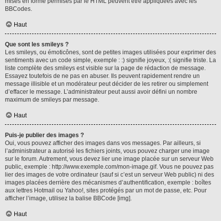
mises en forme permises par le HTML peuvent être appliquées avec les
BBCodes.
Haut
Que sont les smileys ?
Les smileys, ou émoticônes, sont de petites images utilisées pour exprimer des
sentiments avec un code simple, exemple : :) signifie joyeux, :( signifie triste. La
liste complète des smileys est visible sur la page de rédaction de message.
Essayez toutefois de ne pas en abuser. Ils peuvent rapidement rendre un
message illisible et un modérateur peut décider de les retirer ou simplement
d’effacer le message. L’administrateur peut aussi avoir défini un nombre
maximum de smileys par message.
Haut
Puis-je publier des images ?
Oui, vous pouvez afficher des images dans vos messages. Par ailleurs, si
l’administrateur a autorisé les fichiers joints, vous pouvez charger une image
sur le forum. Autrement, vous devez lier une image placée sur un serveur Web
public, exemple : http://www.exemple.com/mon-image.gif. Vous ne pouvez pas
lier des images de votre ordinateur (sauf si c’est un serveur Web public) ni des
images placées derrière des mécanismes d’authentification, exemple : boîtes
aux lettres Hotmail ou Yahoo!, sites protégés par un mot de passe, etc. Pour
afficher l’image, utilisez la balise BBCode [img].
Haut