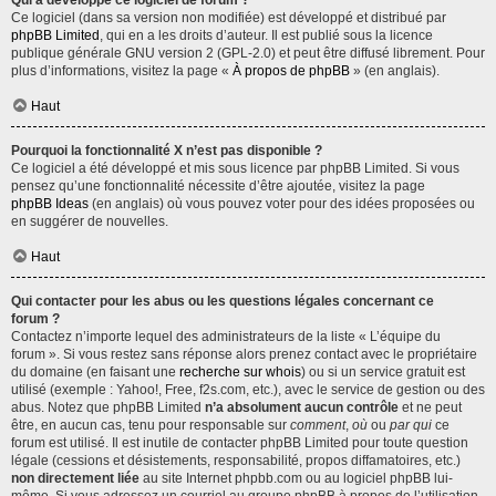
Qui a développé ce logiciel de forum ?
Ce logiciel (dans sa version non modifiée) est développé et distribué par
phpBB Limited
, qui en a les droits d’auteur. Il est publié sous la licence
publique générale GNU version 2 (GPL-2.0) et peut être diffusé librement. Pour
plus d’informations, visitez la page «
À propos de phpBB
» (en anglais).
Haut
Pourquoi la fonctionnalité X n’est pas disponible ?
Ce logiciel a été développé et mis sous licence par phpBB Limited. Si vous
pensez qu’une fonctionnalité nécessite d’être ajoutée, visitez la page
phpBB Ideas
(en anglais) où vous pouvez voter pour des idées proposées ou
en suggérer de nouvelles.
Haut
Qui contacter pour les abus ou les questions légales concernant ce
forum ?
Contactez n’importe lequel des administrateurs de la liste « L’équipe du
forum ». Si vous restez sans réponse alors prenez contact avec le propriétaire
du domaine (en faisant une
recherche sur whois
) ou si un service gratuit est
utilisé (exemple : Yahoo!, Free, f2s.com, etc.), avec le service de gestion ou des
abus. Notez que phpBB Limited
n’a absolument aucun contrôle
et ne peut
être, en aucun cas, tenu pour responsable sur
comment
,
où
ou
par qui
ce
forum est utilisé. Il est inutile de contacter phpBB Limited pour toute question
légale (cessions et désistements, responsabilité, propos diffamatoires, etc.)
non directement liée
au site Internet phpbb.com ou au logiciel phpBB lui-