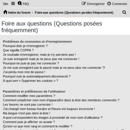
Site
FAQ
S’enregistrer
Connexion
R
Index du forum
Foire aux questions (Questions posées fréquemment)
e
Foire aux questions (Questions posées
c
fréquemment)
h
e
Problèmes de connexion et d’enregistrement
Pourquoi dois-je m’enregistrer ?
r
Que signifie COPPA ?
c
Je souhaite m’enregistrer, mais je n’y parviens pas !
Je suis enregistré mais je ne peux pas me connecter !
h
Pourquoi ne puis-je pas me connecter ?
Je me suis enregistré par le passé mais je ne peux plus me connecter ?!
e
J’ai perdu mon mot de passe !
r
Pourquoi suis-je automatiquement déconnecté ?
À quoi sert « Supprimer les cookies » ?
Paramètres et préférences de l’utilisateur
Comment modifier mes paramètres ?
Comment empêcher mon nom d’apparaître dans la liste des membres connectés ?
Les heures ne sont pas correctes !
J’ai changé mon fuseau horaire et l’heure est toujours incorrecte !
Ma langue n’est pas dans la liste !
A quoi correspondent les images à proximité de mon nom d’utilisateur ?
Comment puis-je afficher un avatar ?
Qu’est-ce que mon rang et comment le modifier ?