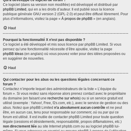
Qui a développé ce logiciel de forum ?
Ce logiciel (dans sa version non modifiée) est développé et distribué par
phpBB Limited
, qui en a les droits d’auteur. Il est publié sous la licence
publique générale GNU version 2 (GPL-2.0) et peut être diffusé librement. Pour
plus d’informations, visitez la page «
À propos de phpBB
» (en anglais).
Haut
Pourquoi la fonctionnalité X n’est pas disponible ?
Ce logiciel a été développé et mis sous licence par phpBB Limited. Si vous
pensez qu’une fonctionnalité nécessite d’être ajoutée, visitez la page
phpBB Ideas
(en anglais) où vous pouvez voter pour des idées proposées ou
en suggérer de nouvelles.
Haut
Qui contacter pour les abus ou les questions légales concernant ce
forum ?
Contactez n’importe lequel des administrateurs de la liste « L’équipe du
forum ». Si vous restez sans réponse alors prenez contact avec le propriétaire
du domaine (en faisant une
recherche sur whois
) ou si un service gratuit est
utilisé (exemple : Yahoo!, Free, f2s.com, etc.), avec le service de gestion ou des
abus. Notez que phpBB Limited
n’a absolument aucun contrôle
et ne peut
être, en aucun cas, tenu pour responsable sur
comment
,
où
ou
par qui
ce
forum est utilisé. Il est inutile de contacter phpBB Limited pour toute question
légale (cessions et désistements, responsabilité, propos diffamatoires, etc.)
non directement liée
au site Internet phpbb.com ou au logiciel phpBB lui-