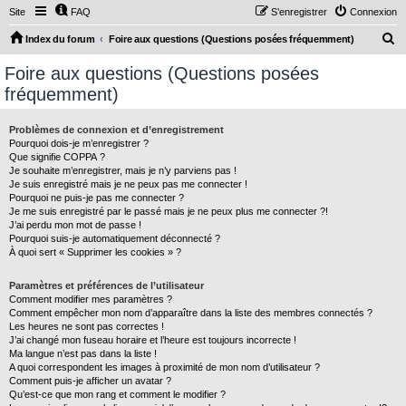
Site
FAQ
S’enregistrer
Connexion
R
Index du forum
Foire aux questions (Questions posées fréquemment)
e
Foire aux questions (Questions posées
c
fréquemment)
h
e
Problèmes de connexion et d’enregistrement
Pourquoi dois-je m’enregistrer ?
r
Que signifie COPPA ?
c
Je souhaite m’enregistrer, mais je n’y parviens pas !
Je suis enregistré mais je ne peux pas me connecter !
h
Pourquoi ne puis-je pas me connecter ?
Je me suis enregistré par le passé mais je ne peux plus me connecter ?!
e
J’ai perdu mon mot de passe !
r
Pourquoi suis-je automatiquement déconnecté ?
À quoi sert « Supprimer les cookies » ?
Paramètres et préférences de l’utilisateur
Comment modifier mes paramètres ?
Comment empêcher mon nom d’apparaître dans la liste des membres connectés ?
Les heures ne sont pas correctes !
J’ai changé mon fuseau horaire et l’heure est toujours incorrecte !
Ma langue n’est pas dans la liste !
A quoi correspondent les images à proximité de mon nom d’utilisateur ?
Comment puis-je afficher un avatar ?
Qu’est-ce que mon rang et comment le modifier ?