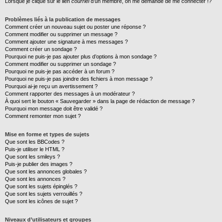
Lorsque je clique sur le lien
courriel
d’un membre, on me demande de me connecter !?
Problèmes liés à la publication de messages
Comment créer un nouveau sujet ou poster une réponse ?
Comment modifier ou supprimer un message ?
Comment ajouter une signature à mes messages ?
Comment créer un sondage ?
Pourquoi ne puis-je pas ajouter plus d’options à mon sondage ?
Comment modifier ou supprimer un sondage ?
Pourquoi ne puis-je pas accéder à un forum ?
Pourquoi ne puis-je pas joindre des fichiers à mon message ?
Pourquoi ai-je reçu un avertissement ?
Comment rapporter des messages à un modérateur ?
À quoi sert le bouton « Sauvegarder » dans la page de rédaction de message ?
Pourquoi mon message doit être validé ?
Comment remonter mon sujet ?
Mise en forme et types de sujets
Que sont les BBCodes ?
Puis-je utiliser le HTML ?
Que sont les smileys ?
Puis-je publier des images ?
Que sont les annonces globales ?
Que sont les annonces ?
Que sont les sujets épinglés ?
Que sont les sujets verrouillés ?
Que sont les icônes de sujet ?
Niveaux d’utilisateurs et groupes