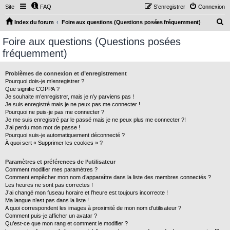
Site
FAQ
S’enregistrer
Connexion
R
Index du forum
Foire aux questions (Questions posées fréquemment)
e
Foire aux questions (Questions posées
c
fréquemment)
h
e
Problèmes de connexion et d’enregistrement
Pourquoi dois-je m’enregistrer ?
r
Que signifie COPPA ?
c
Je souhaite m’enregistrer, mais je n’y parviens pas !
Je suis enregistré mais je ne peux pas me connecter !
h
Pourquoi ne puis-je pas me connecter ?
Je me suis enregistré par le passé mais je ne peux plus me connecter ?!
e
J’ai perdu mon mot de passe !
r
Pourquoi suis-je automatiquement déconnecté ?
À quoi sert « Supprimer les cookies » ?
Paramètres et préférences de l’utilisateur
Comment modifier mes paramètres ?
Comment empêcher mon nom d’apparaître dans la liste des membres connectés ?
Les heures ne sont pas correctes !
J’ai changé mon fuseau horaire et l’heure est toujours incorrecte !
Ma langue n’est pas dans la liste !
A quoi correspondent les images à proximité de mon nom d’utilisateur ?
Comment puis-je afficher un avatar ?
Qu’est-ce que mon rang et comment le modifier ?