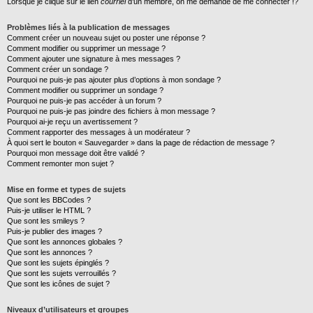
Lorsque je clique sur le lien
courriel
d’un membre, on me demande de me connecter !?
Problèmes liés à la publication de messages
Comment créer un nouveau sujet ou poster une réponse ?
Comment modifier ou supprimer un message ?
Comment ajouter une signature à mes messages ?
Comment créer un sondage ?
Pourquoi ne puis-je pas ajouter plus d’options à mon sondage ?
Comment modifier ou supprimer un sondage ?
Pourquoi ne puis-je pas accéder à un forum ?
Pourquoi ne puis-je pas joindre des fichiers à mon message ?
Pourquoi ai-je reçu un avertissement ?
Comment rapporter des messages à un modérateur ?
À quoi sert le bouton « Sauvegarder » dans la page de rédaction de message ?
Pourquoi mon message doit être validé ?
Comment remonter mon sujet ?
Mise en forme et types de sujets
Que sont les BBCodes ?
Puis-je utiliser le HTML ?
Que sont les smileys ?
Puis-je publier des images ?
Que sont les annonces globales ?
Que sont les annonces ?
Que sont les sujets épinglés ?
Que sont les sujets verrouillés ?
Que sont les icônes de sujet ?
Niveaux d’utilisateurs et groupes