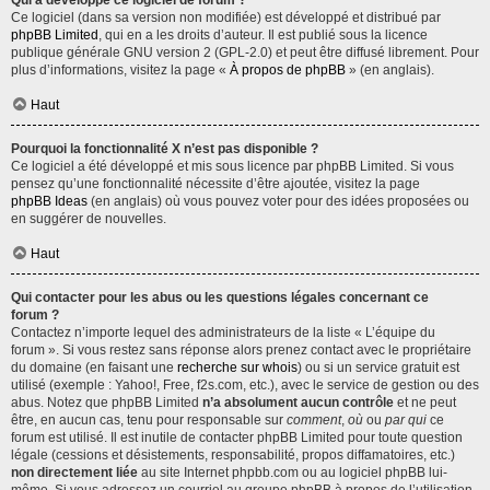
Qui a développé ce logiciel de forum ?
Ce logiciel (dans sa version non modifiée) est développé et distribué par
phpBB Limited
, qui en a les droits d’auteur. Il est publié sous la licence
publique générale GNU version 2 (GPL-2.0) et peut être diffusé librement. Pour
plus d’informations, visitez la page «
À propos de phpBB
» (en anglais).
Haut
Pourquoi la fonctionnalité X n’est pas disponible ?
Ce logiciel a été développé et mis sous licence par phpBB Limited. Si vous
pensez qu’une fonctionnalité nécessite d’être ajoutée, visitez la page
phpBB Ideas
(en anglais) où vous pouvez voter pour des idées proposées ou
en suggérer de nouvelles.
Haut
Qui contacter pour les abus ou les questions légales concernant ce
forum ?
Contactez n’importe lequel des administrateurs de la liste « L’équipe du
forum ». Si vous restez sans réponse alors prenez contact avec le propriétaire
du domaine (en faisant une
recherche sur whois
) ou si un service gratuit est
utilisé (exemple : Yahoo!, Free, f2s.com, etc.), avec le service de gestion ou des
abus. Notez que phpBB Limited
n’a absolument aucun contrôle
et ne peut
être, en aucun cas, tenu pour responsable sur
comment
,
où
ou
par qui
ce
forum est utilisé. Il est inutile de contacter phpBB Limited pour toute question
légale (cessions et désistements, responsabilité, propos diffamatoires, etc.)
non directement liée
au site Internet phpbb.com ou au logiciel phpBB lui-