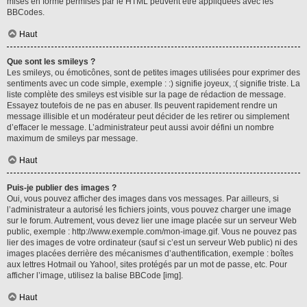
mises en forme permises par le HTML peuvent être appliquées avec les
BBCodes.
Haut
Que sont les smileys ?
Les smileys, ou émoticônes, sont de petites images utilisées pour exprimer des
sentiments avec un code simple, exemple : :) signifie joyeux, :( signifie triste. La
liste complète des smileys est visible sur la page de rédaction de message.
Essayez toutefois de ne pas en abuser. Ils peuvent rapidement rendre un
message illisible et un modérateur peut décider de les retirer ou simplement
d’effacer le message. L’administrateur peut aussi avoir défini un nombre
maximum de smileys par message.
Haut
Puis-je publier des images ?
Oui, vous pouvez afficher des images dans vos messages. Par ailleurs, si
l’administrateur a autorisé les fichiers joints, vous pouvez charger une image
sur le forum. Autrement, vous devez lier une image placée sur un serveur Web
public, exemple : http://www.exemple.com/mon-image.gif. Vous ne pouvez pas
lier des images de votre ordinateur (sauf si c’est un serveur Web public) ni des
images placées derrière des mécanismes d’authentification, exemple : boîtes
aux lettres Hotmail ou Yahoo!, sites protégés par un mot de passe, etc. Pour
afficher l’image, utilisez la balise BBCode [img].
Haut