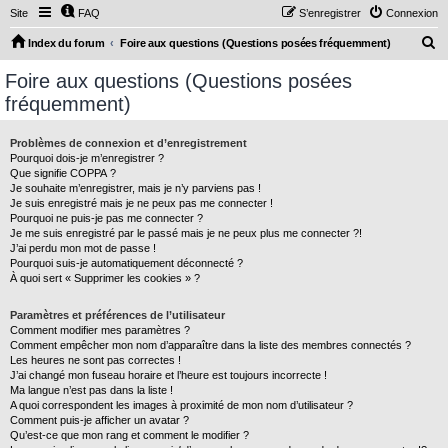
Site
FAQ
S’enregistrer
Connexion
R
Index du forum
Foire aux questions (Questions posées fréquemment)
e
Foire aux questions (Questions posées
c
fréquemment)
h
e
Problèmes de connexion et d’enregistrement
Pourquoi dois-je m’enregistrer ?
r
Que signifie COPPA ?
c
Je souhaite m’enregistrer, mais je n’y parviens pas !
Je suis enregistré mais je ne peux pas me connecter !
h
Pourquoi ne puis-je pas me connecter ?
Je me suis enregistré par le passé mais je ne peux plus me connecter ?!
e
J’ai perdu mon mot de passe !
r
Pourquoi suis-je automatiquement déconnecté ?
À quoi sert « Supprimer les cookies » ?
Paramètres et préférences de l’utilisateur
Comment modifier mes paramètres ?
Comment empêcher mon nom d’apparaître dans la liste des membres connectés ?
Les heures ne sont pas correctes !
J’ai changé mon fuseau horaire et l’heure est toujours incorrecte !
Ma langue n’est pas dans la liste !
A quoi correspondent les images à proximité de mon nom d’utilisateur ?
Comment puis-je afficher un avatar ?
Qu’est-ce que mon rang et comment le modifier ?