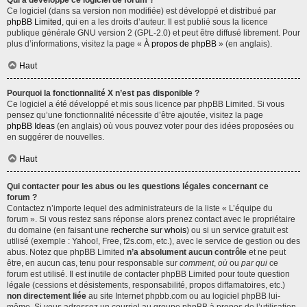
Qui a développé ce logiciel de forum ?
Ce logiciel (dans sa version non modifiée) est développé et distribué par
phpBB Limited
, qui en a les droits d’auteur. Il est publié sous la licence
publique générale GNU version 2 (GPL-2.0) et peut être diffusé librement. Pour
plus d’informations, visitez la page «
À propos de phpBB
» (en anglais).
Haut
Pourquoi la fonctionnalité X n’est pas disponible ?
Ce logiciel a été développé et mis sous licence par phpBB Limited. Si vous
pensez qu’une fonctionnalité nécessite d’être ajoutée, visitez la page
phpBB Ideas
(en anglais) où vous pouvez voter pour des idées proposées ou
en suggérer de nouvelles.
Haut
Qui contacter pour les abus ou les questions légales concernant ce
forum ?
Contactez n’importe lequel des administrateurs de la liste « L’équipe du
forum ». Si vous restez sans réponse alors prenez contact avec le propriétaire
du domaine (en faisant une
recherche sur whois
) ou si un service gratuit est
utilisé (exemple : Yahoo!, Free, f2s.com, etc.), avec le service de gestion ou des
abus. Notez que phpBB Limited
n’a absolument aucun contrôle
et ne peut
être, en aucun cas, tenu pour responsable sur
comment
,
où
ou
par qui
ce
forum est utilisé. Il est inutile de contacter phpBB Limited pour toute question
légale (cessions et désistements, responsabilité, propos diffamatoires, etc.)
non directement liée
au site Internet phpbb.com ou au logiciel phpBB lui-