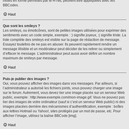
mises en forme permises par le HTML peuvent être appliquées avec les
BBCodes.
Haut
Que sont les smileys ?
Les smileys, ou émoticônes, sont de petites images utilisées pour exprimer des
sentiments avec un code simple, exemple : :) signifie joyeux, :( signifie triste. La
liste complète des smileys est visible sur la page de rédaction de message.
Essayez toutefois de ne pas en abuser. Ils peuvent rapidement rendre un
message illisible et un modérateur peut décider de les retirer ou simplement
d’effacer le message. L’administrateur peut aussi avoir défini un nombre
maximum de smileys par message.
Haut
Puis-je publier des images ?
Oui, vous pouvez afficher des images dans vos messages. Par ailleurs, si
l’administrateur a autorisé les fichiers joints, vous pouvez charger une image
sur le forum. Autrement, vous devez lier une image placée sur un serveur Web
public, exemple : http://www.exemple.com/mon-image.gif. Vous ne pouvez pas
lier des images de votre ordinateur (sauf si c’est un serveur Web public) ni des
images placées derrière des mécanismes d’authentification, exemple : boîtes
aux lettres Hotmail ou Yahoo!, sites protégés par un mot de passe, etc. Pour
afficher l’image, utilisez la balise BBCode [img].
Haut