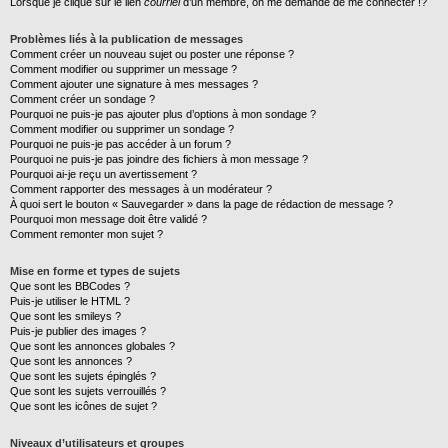
Lorsque je clique sur le lien
courriel
d’un membre, on me demande de me connecter !?
Problèmes liés à la publication de messages
Comment créer un nouveau sujet ou poster une réponse ?
Comment modifier ou supprimer un message ?
Comment ajouter une signature à mes messages ?
Comment créer un sondage ?
Pourquoi ne puis-je pas ajouter plus d’options à mon sondage ?
Comment modifier ou supprimer un sondage ?
Pourquoi ne puis-je pas accéder à un forum ?
Pourquoi ne puis-je pas joindre des fichiers à mon message ?
Pourquoi ai-je reçu un avertissement ?
Comment rapporter des messages à un modérateur ?
À quoi sert le bouton « Sauvegarder » dans la page de rédaction de message ?
Pourquoi mon message doit être validé ?
Comment remonter mon sujet ?
Mise en forme et types de sujets
Que sont les BBCodes ?
Puis-je utiliser le HTML ?
Que sont les smileys ?
Puis-je publier des images ?
Que sont les annonces globales ?
Que sont les annonces ?
Que sont les sujets épinglés ?
Que sont les sujets verrouillés ?
Que sont les icônes de sujet ?
Niveaux d’utilisateurs et groupes