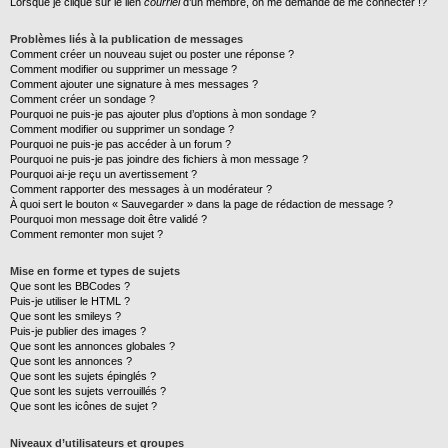
Lorsque je clique sur le lien
courriel
d’un membre, on me demande de me connecter !?
Problèmes liés à la publication de messages
Comment créer un nouveau sujet ou poster une réponse ?
Comment modifier ou supprimer un message ?
Comment ajouter une signature à mes messages ?
Comment créer un sondage ?
Pourquoi ne puis-je pas ajouter plus d’options à mon sondage ?
Comment modifier ou supprimer un sondage ?
Pourquoi ne puis-je pas accéder à un forum ?
Pourquoi ne puis-je pas joindre des fichiers à mon message ?
Pourquoi ai-je reçu un avertissement ?
Comment rapporter des messages à un modérateur ?
À quoi sert le bouton « Sauvegarder » dans la page de rédaction de message ?
Pourquoi mon message doit être validé ?
Comment remonter mon sujet ?
Mise en forme et types de sujets
Que sont les BBCodes ?
Puis-je utiliser le HTML ?
Que sont les smileys ?
Puis-je publier des images ?
Que sont les annonces globales ?
Que sont les annonces ?
Que sont les sujets épinglés ?
Que sont les sujets verrouillés ?
Que sont les icônes de sujet ?
Niveaux d’utilisateurs et groupes