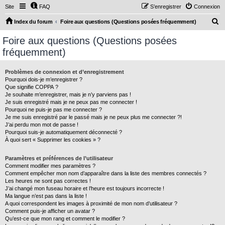
Site
FAQ
S’enregistrer
Connexion
R
Index du forum
Foire aux questions (Questions posées fréquemment)
e
Foire aux questions (Questions posées
c
fréquemment)
h
e
Problèmes de connexion et d’enregistrement
Pourquoi dois-je m’enregistrer ?
r
Que signifie COPPA ?
c
Je souhaite m’enregistrer, mais je n’y parviens pas !
Je suis enregistré mais je ne peux pas me connecter !
h
Pourquoi ne puis-je pas me connecter ?
Je me suis enregistré par le passé mais je ne peux plus me connecter ?!
e
J’ai perdu mon mot de passe !
r
Pourquoi suis-je automatiquement déconnecté ?
À quoi sert « Supprimer les cookies » ?
Paramètres et préférences de l’utilisateur
Comment modifier mes paramètres ?
Comment empêcher mon nom d’apparaître dans la liste des membres connectés ?
Les heures ne sont pas correctes !
J’ai changé mon fuseau horaire et l’heure est toujours incorrecte !
Ma langue n’est pas dans la liste !
A quoi correspondent les images à proximité de mon nom d’utilisateur ?
Comment puis-je afficher un avatar ?
Qu’est-ce que mon rang et comment le modifier ?