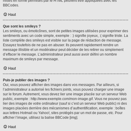
mises en forme permises par le HTML peuvent être appliquées avec les
BBCodes.
Haut
Que sont les smileys ?
Les smileys, ou émoticônes, sont de petites images utilisées pour exprimer des
sentiments avec un code simple, exemple : :) signifie joyeux, :( signifie triste. La
liste complète des smileys est visible sur la page de rédaction de message.
Essayez toutefois de ne pas en abuser. Ils peuvent rapidement rendre un
message illisible et un modérateur peut décider de les retirer ou simplement
d’effacer le message. L’administrateur peut aussi avoir défini un nombre
maximum de smileys par message.
Haut
Puis-je publier des images ?
Oui, vous pouvez afficher des images dans vos messages. Par ailleurs, si
l’administrateur a autorisé les fichiers joints, vous pouvez charger une image
sur le forum. Autrement, vous devez lier une image placée sur un serveur Web
public, exemple : http://www.exemple.com/mon-image.gif. Vous ne pouvez pas
lier des images de votre ordinateur (sauf si c’est un serveur Web public) ni des
images placées derrière des mécanismes d’authentification, exemple : boîtes
aux lettres Hotmail ou Yahoo!, sites protégés par un mot de passe, etc. Pour
afficher l’image, utilisez la balise BBCode [img].
Haut