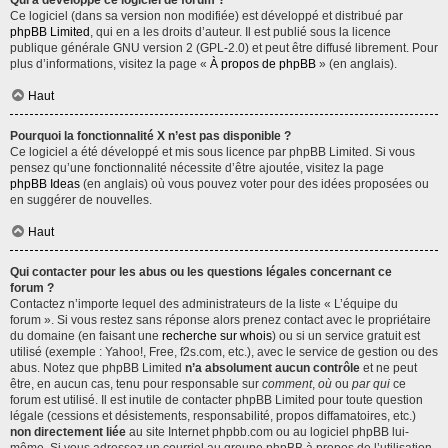
Qui a développé ce logiciel de forum ?
Ce logiciel (dans sa version non modifiée) est développé et distribué par
phpBB Limited
, qui en a les droits d’auteur. Il est publié sous la licence
publique générale GNU version 2 (GPL-2.0) et peut être diffusé librement. Pour
plus d’informations, visitez la page «
À propos de phpBB
» (en anglais).
Haut
Pourquoi la fonctionnalité X n’est pas disponible ?
Ce logiciel a été développé et mis sous licence par phpBB Limited. Si vous
pensez qu’une fonctionnalité nécessite d’être ajoutée, visitez la page
phpBB Ideas
(en anglais) où vous pouvez voter pour des idées proposées ou
en suggérer de nouvelles.
Haut
Qui contacter pour les abus ou les questions légales concernant ce
forum ?
Contactez n’importe lequel des administrateurs de la liste « L’équipe du
forum ». Si vous restez sans réponse alors prenez contact avec le propriétaire
du domaine (en faisant une
recherche sur whois
) ou si un service gratuit est
utilisé (exemple : Yahoo!, Free, f2s.com, etc.), avec le service de gestion ou des
abus. Notez que phpBB Limited
n’a absolument aucun contrôle
et ne peut
être, en aucun cas, tenu pour responsable sur
comment
,
où
ou
par qui
ce
forum est utilisé. Il est inutile de contacter phpBB Limited pour toute question
légale (cessions et désistements, responsabilité, propos diffamatoires, etc.)
non directement liée
au site Internet phpbb.com ou au logiciel phpBB lui-