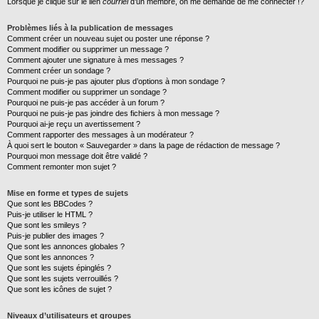
Lorsque je clique sur le lien
courriel
d’un membre, on me demande de me connecter !?
Problèmes liés à la publication de messages
Comment créer un nouveau sujet ou poster une réponse ?
Comment modifier ou supprimer un message ?
Comment ajouter une signature à mes messages ?
Comment créer un sondage ?
Pourquoi ne puis-je pas ajouter plus d’options à mon sondage ?
Comment modifier ou supprimer un sondage ?
Pourquoi ne puis-je pas accéder à un forum ?
Pourquoi ne puis-je pas joindre des fichiers à mon message ?
Pourquoi ai-je reçu un avertissement ?
Comment rapporter des messages à un modérateur ?
À quoi sert le bouton « Sauvegarder » dans la page de rédaction de message ?
Pourquoi mon message doit être validé ?
Comment remonter mon sujet ?
Mise en forme et types de sujets
Que sont les BBCodes ?
Puis-je utiliser le HTML ?
Que sont les smileys ?
Puis-je publier des images ?
Que sont les annonces globales ?
Que sont les annonces ?
Que sont les sujets épinglés ?
Que sont les sujets verrouillés ?
Que sont les icônes de sujet ?
Niveaux d’utilisateurs et groupes