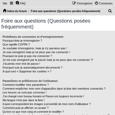
Site
FAQ
S’enregistrer
Connexion
R
Index du forum
Foire aux questions (Questions posées fréquemment)
e
Foire aux questions (Questions posées
c
fréquemment)
h
e
Problèmes de connexion et d’enregistrement
Pourquoi dois-je m’enregistrer ?
r
Que signifie COPPA ?
c
Je souhaite m’enregistrer, mais je n’y parviens pas !
Je suis enregistré mais je ne peux pas me connecter !
h
Pourquoi ne puis-je pas me connecter ?
Je me suis enregistré par le passé mais je ne peux plus me connecter ?!
e
J’ai perdu mon mot de passe !
r
Pourquoi suis-je automatiquement déconnecté ?
À quoi sert « Supprimer les cookies » ?
Paramètres et préférences de l’utilisateur
Comment modifier mes paramètres ?
Comment empêcher mon nom d’apparaître dans la liste des membres connectés ?
Les heures ne sont pas correctes !
J’ai changé mon fuseau horaire et l’heure est toujours incorrecte !
Ma langue n’est pas dans la liste !
A quoi correspondent les images à proximité de mon nom d’utilisateur ?
Comment puis-je afficher un avatar ?
Qu’est-ce que mon rang et comment le modifier ?