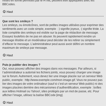
mises en forme permises par le HTML peuvent être appliquées avec les
BBCodes.
Haut
Que sont les smileys ?
Les smileys, ou émoticônes, sont de petites images utilisées pour exprimer des
sentiments avec un code simple, exemple : :) signifie joyeux, :( signifie triste. La
liste complète des smileys est visible sur la page de rédaction de message.
Essayez toutefois de ne pas en abuser. Ils peuvent rapidement rendre un
message illisible et un modérateur peut décider de les retirer ou simplement
d’effacer le message. L’administrateur peut aussi avoir défini un nombre
maximum de smileys par message.
Haut
Puis-je publier des images ?
Oui, vous pouvez afficher des images dans vos messages. Par ailleurs, si
l’administrateur a autorisé les fichiers joints, vous pouvez charger une image
sur le forum. Autrement, vous devez lier une image placée sur un serveur Web
public, exemple : http://www.exemple.com/mon-image.gif. Vous ne pouvez pas
lier des images de votre ordinateur (sauf si c’est un serveur Web public) ni des
images placées derrière des mécanismes d’authentification, exemple : boîtes
aux lettres Hotmail ou Yahoo!, sites protégés par un mot de passe, etc. Pour
afficher l’image, utilisez la balise BBCode [img].
Haut