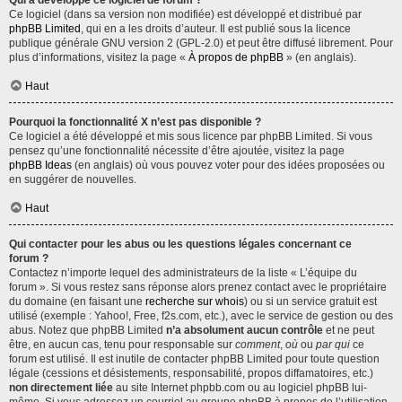
Qui a développé ce logiciel de forum ?
Ce logiciel (dans sa version non modifiée) est développé et distribué par
phpBB Limited
, qui en a les droits d’auteur. Il est publié sous la licence
publique générale GNU version 2 (GPL-2.0) et peut être diffusé librement. Pour
plus d’informations, visitez la page «
À propos de phpBB
» (en anglais).
Haut
Pourquoi la fonctionnalité X n’est pas disponible ?
Ce logiciel a été développé et mis sous licence par phpBB Limited. Si vous
pensez qu’une fonctionnalité nécessite d’être ajoutée, visitez la page
phpBB Ideas
(en anglais) où vous pouvez voter pour des idées proposées ou
en suggérer de nouvelles.
Haut
Qui contacter pour les abus ou les questions légales concernant ce
forum ?
Contactez n’importe lequel des administrateurs de la liste « L’équipe du
forum ». Si vous restez sans réponse alors prenez contact avec le propriétaire
du domaine (en faisant une
recherche sur whois
) ou si un service gratuit est
utilisé (exemple : Yahoo!, Free, f2s.com, etc.), avec le service de gestion ou des
abus. Notez que phpBB Limited
n’a absolument aucun contrôle
et ne peut
être, en aucun cas, tenu pour responsable sur
comment
,
où
ou
par qui
ce
forum est utilisé. Il est inutile de contacter phpBB Limited pour toute question
légale (cessions et désistements, responsabilité, propos diffamatoires, etc.)
non directement liée
au site Internet phpbb.com ou au logiciel phpBB lui-