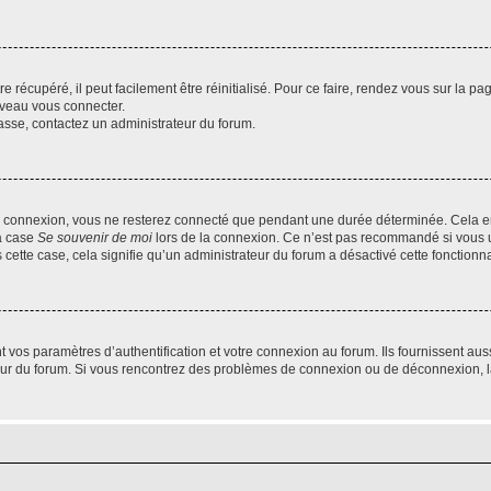
 récupéré, il peut facilement être réinitialisé. Pour ce faire, rendez vous sur la p
uveau vous connecter.
passe, contactez un administrateur du forum.
e connexion, vous ne resterez connecté que pendant une durée déterminée. Cela em
la case
Se souvenir de moi
lors de la connexion. Ce n’est pas recommandé si vous u
s cette case, cela signifie qu’un administrateur du forum a désactivé cette fonctionna
os paramètres d’authentification et votre connexion au forum. Ils fournissent aussi
teur du forum. Si vous rencontrez des problèmes de connexion ou de déconnexion, l