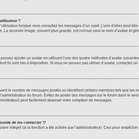
tilisateur ?
utilisateur lorsque vous consultez les messages d’un sujet. L’une d’elles peut êtr
rum. La seconde image, souvent plus grande, est connue sous le nom d’avatar et 
s pouvez ajouter un avatar en utilisant l’une des quatre méthodes d’avatar suivantes 
ont ils sont mis à disposition. Si vous ne pouvez pas utiliser d’avatar, contactez un
iquent le nombre de messages postés ou identifient certains membres tels que les 
ar l’administrateur du forum. Évitez de poster des messages sur le forum dans le seu
ministrateur) peut facilement abaisser votre compteur de messages.
mande de me connecter !?
re intégré (si la fonction a été activée par l’administrateur). Ceci pour empêcher l’u