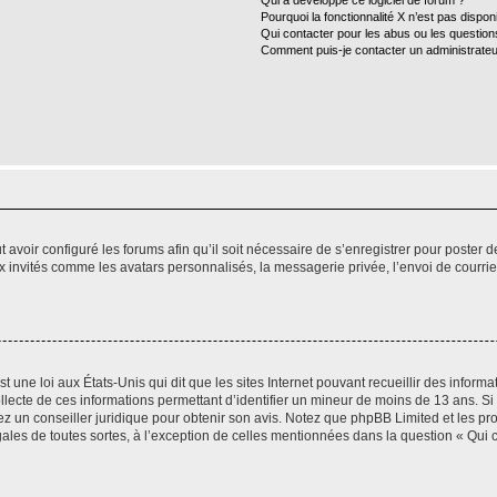
Qui a développé ce logiciel de forum ?
Pourquoi la fonctionnalité X n’est pas dispon
Qui contacter pour les abus ou les questio
Comment puis-je contacter un administrateu
t avoir configuré les forums afin qu’il soit nécessaire de s’enregistrer pour poster
x invités comme les avatars personnalisés, la messagerie privée, l’envoi de courri
t une loi aux États-Unis qui dit que les sites Internet pouvant recueillir des infor
ollecte de ces informations permettant d’identifier un mineur de moins de 13 ans. S
tez un conseiller juridique pour obtenir son avis. Notez que phpBB Limited et les pr
gales de toutes sortes, à l’exception de celles mentionnées dans la question « Qui