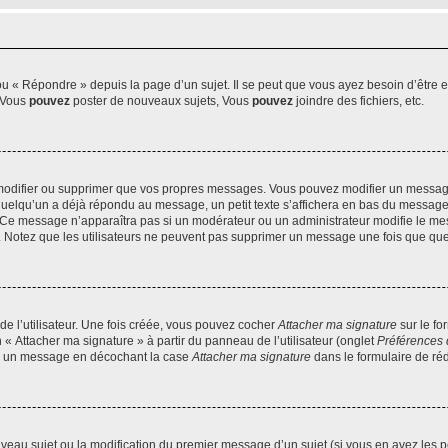
 « Répondre » depuis la page d’un sujet. Il se peut que vous ayez besoin d’être e
: Vous
pouvez
poster de nouveaux sujets, Vous
pouvez
joindre des fichiers, etc.
modifier ou supprimer que vos propres messages. Vous pouvez modifier un message
lqu’un a déjà répondu au message, un petit texte s’affichera en bas du message ind
n. Ce message n’apparaîtra pas si un modérateur ou un administrateur modifie le mes
ive. Notez que les utilisateurs ne peuvent pas supprimer un message une fois que qu
e l’utilisateur. Une fois créée, vous pouvez cocher
Attacher ma signature
sur le fo
 « Attacher ma signature » à partir du panneau de l’utilisateur (onglet
Préférences 
 à un message en décochant la case
Attacher ma signature
dans le formulaire de ré
ouveau sujet ou la modification du premier message d’un sujet (si vous en avez les p