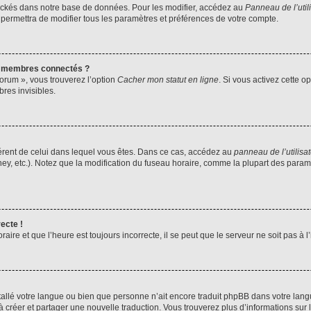
ockés dans notre base de données. Pour les modifier, accédez au
Panneau de l’util
 permettra de modifier tous les paramètres et préférences de votre compte.
s membres connectés ?
forum », vous trouverez l’option
Cacher mon statut en ligne
. Si vous activez cette o
es invisibles.
ifférent de celui dans lequel vous êtes. Dans ce cas, accédez au
panneau de l’utilisa
ney, etc.). Notez que la modification du fuseau horaire, comme la plupart des para
ecte !
aire et que l’heure est toujours incorrecte, il se peut que le serveur ne soit pas à
installé votre langue ou bien que personne n’ait encore traduit phpBB dans votre l
s à créer et partager une nouvelle traduction. Vous trouverez plus d’informations sur l