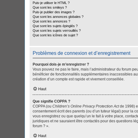
Puis-je utiliser le HTML ?
Que sont les smileys ?
Puis-je publier des images ?
Que sont les annonces globales ?
Que sont les annonces ?
Que sont les sujets épinglés ?
Que sont les sujets verrouillés ?
Que sont les icônes de sujet ?
Problèmes de connexion et d’enregistrement
Pourquoi dois-je m’enregistrer ?
Vous pouvez ne pas le faire, mais l’administrateur du forum peu
bénéficier de fonctionnalités supplémentaires inaccessibles au
création d’un compte est rapide et vivement conseillée.
Haut
Que signifie COPPA ?
COPPA (ou
Children’s Online Privacy Protection Act
de 1998) es
consentement écrit des parents (ou d’un tuteur légal) pour la c
vous enregistrez ou que quelqu’un le fait à votre place, contac
juridiques et ne sauraient être contactés pour des questions lé
forum ? ».
Haut