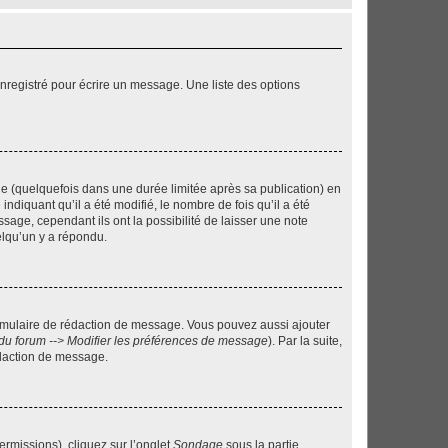
nregistré pour écrire un message. Une liste des options
 (quelquefois dans une durée limitée après sa publication) en
iquant qu’il a été modifié, le nombre de fois qu’il a été
sage, cependant ils ont la possibilité de laisser une note
elqu’un y a répondu.
rmulaire de rédaction de message. Vous pouvez aussi ajouter
du forum --> Modifier les préférences de message
). Par la suite,
daction de message.
ermissions), cliquez sur l’onglet
Sondage
sous la partie