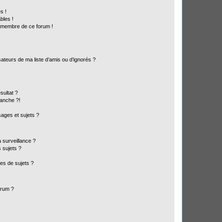
s !
bles !
n membre de ce forum !
ateurs de ma liste d’amis ou d’ignorés ?
sultat ?
anche ?!
ages et sujets ?
a surveillance ?
 sujets ?
es de sujets ?
orum ?