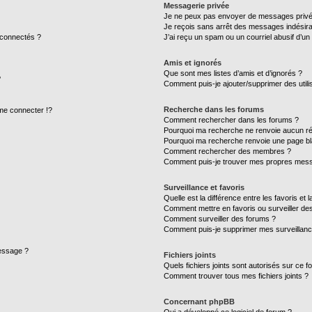
Messagerie privée
Je ne peux pas envoyer de messages privé
Je reçois sans arrêt des messages indésira
 connectés ?
J’ai reçu un spam ou un courriel abusif d’u
Amis et ignorés
Que sont mes listes d’amis et d’ignorés ?
?
Comment puis-je ajouter/supprimer des utilis
Recherche dans les forums
e connecter !?
Comment rechercher dans les forums ?
Pourquoi ma recherche ne renvoie aucun ré
Pourquoi ma recherche renvoie une page bl
Comment rechercher des membres ?
Comment puis-je trouver mes propres mess
Surveillance et favoris
Quelle est la différence entre les favoris et l
Comment mettre en favoris ou surveiller des
Comment surveiller des forums ?
Comment puis-je supprimer mes surveillanc
message ?
Fichiers joints
Quels fichiers joints sont autorisés sur ce f
Comment trouver tous mes fichiers joints ?
Concernant phpBB