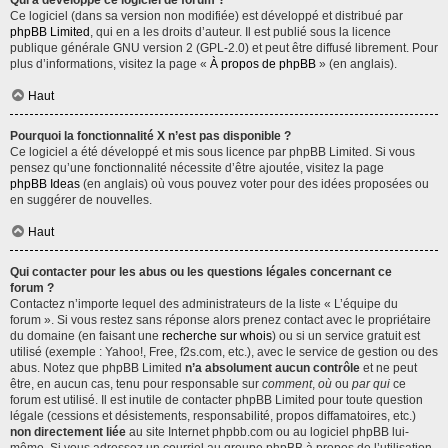
Qui a développé ce logiciel de forum ?
Ce logiciel (dans sa version non modifiée) est développé et distribué par
phpBB Limited
, qui en a les droits d’auteur. Il est publié sous la licence
publique générale GNU version 2 (GPL-2.0) et peut être diffusé librement. Pour
plus d’informations, visitez la page «
À propos de phpBB
» (en anglais).
Haut
Pourquoi la fonctionnalité X n’est pas disponible ?
Ce logiciel a été développé et mis sous licence par phpBB Limited. Si vous
pensez qu’une fonctionnalité nécessite d’être ajoutée, visitez la page
phpBB Ideas
(en anglais) où vous pouvez voter pour des idées proposées ou
en suggérer de nouvelles.
Haut
Qui contacter pour les abus ou les questions légales concernant ce
forum ?
Contactez n’importe lequel des administrateurs de la liste « L’équipe du
forum ». Si vous restez sans réponse alors prenez contact avec le propriétaire
du domaine (en faisant une
recherche sur whois
) ou si un service gratuit est
utilisé (exemple : Yahoo!, Free, f2s.com, etc.), avec le service de gestion ou des
abus. Notez que phpBB Limited
n’a absolument aucun contrôle
et ne peut
être, en aucun cas, tenu pour responsable sur
comment
,
où
ou
par qui
ce
forum est utilisé. Il est inutile de contacter phpBB Limited pour toute question
légale (cessions et désistements, responsabilité, propos diffamatoires, etc.)
non directement liée
au site Internet phpbb.com ou au logiciel phpBB lui-