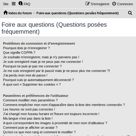
Site
FAQ
S’enregistrer
Connexion
R
Index du forum
Foire aux questions (Questions posées fréquemment)
e
Foire aux questions (Questions posées
c
fréquemment)
h
e
Problèmes de connexion et d’enregistrement
Pourquoi dois-je m’enregistrer ?
r
Que signifie COPPA ?
c
Je souhaite m’enregistrer, mais je n’y parviens pas !
Je suis enregistré mais je ne peux pas me connecter !
h
Pourquoi ne puis-je pas me connecter ?
Je me suis enregistré par le passé mais je ne peux plus me connecter ?!
e
J’ai perdu mon mot de passe !
r
Pourquoi suis-je automatiquement déconnecté ?
À quoi sert « Supprimer les cookies » ?
Paramètres et préférences de l’utilisateur
Comment modifier mes paramètres ?
Comment empêcher mon nom d’apparaître dans la liste des membres connectés ?
Les heures ne sont pas correctes !
J’ai changé mon fuseau horaire et l’heure est toujours incorrecte !
Ma langue n’est pas dans la liste !
A quoi correspondent les images à proximité de mon nom d’utilisateur ?
Comment puis-je afficher un avatar ?
Qu’est-ce que mon rang et comment le modifier ?