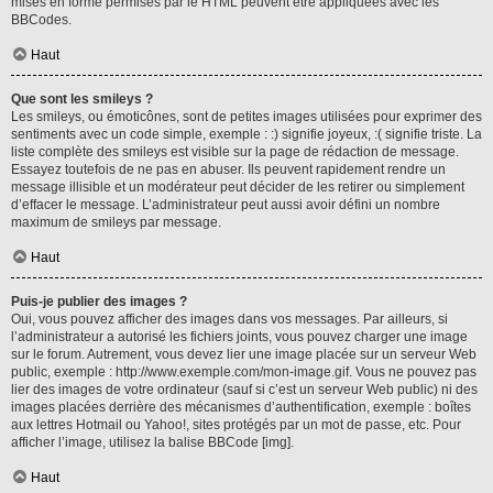
mises en forme permises par le HTML peuvent être appliquées avec les
BBCodes.
Haut
Que sont les smileys ?
Les smileys, ou émoticônes, sont de petites images utilisées pour exprimer des
sentiments avec un code simple, exemple : :) signifie joyeux, :( signifie triste. La
liste complète des smileys est visible sur la page de rédaction de message.
Essayez toutefois de ne pas en abuser. Ils peuvent rapidement rendre un
message illisible et un modérateur peut décider de les retirer ou simplement
d’effacer le message. L’administrateur peut aussi avoir défini un nombre
maximum de smileys par message.
Haut
Puis-je publier des images ?
Oui, vous pouvez afficher des images dans vos messages. Par ailleurs, si
l’administrateur a autorisé les fichiers joints, vous pouvez charger une image
sur le forum. Autrement, vous devez lier une image placée sur un serveur Web
public, exemple : http://www.exemple.com/mon-image.gif. Vous ne pouvez pas
lier des images de votre ordinateur (sauf si c’est un serveur Web public) ni des
images placées derrière des mécanismes d’authentification, exemple : boîtes
aux lettres Hotmail ou Yahoo!, sites protégés par un mot de passe, etc. Pour
afficher l’image, utilisez la balise BBCode [img].
Haut