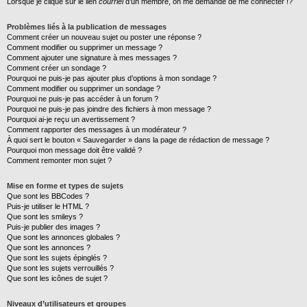
Lorsque je clique sur le lien
courriel
d’un membre, on me demande de me connecter !?
Problèmes liés à la publication de messages
Comment créer un nouveau sujet ou poster une réponse ?
Comment modifier ou supprimer un message ?
Comment ajouter une signature à mes messages ?
Comment créer un sondage ?
Pourquoi ne puis-je pas ajouter plus d’options à mon sondage ?
Comment modifier ou supprimer un sondage ?
Pourquoi ne puis-je pas accéder à un forum ?
Pourquoi ne puis-je pas joindre des fichiers à mon message ?
Pourquoi ai-je reçu un avertissement ?
Comment rapporter des messages à un modérateur ?
À quoi sert le bouton « Sauvegarder » dans la page de rédaction de message ?
Pourquoi mon message doit être validé ?
Comment remonter mon sujet ?
Mise en forme et types de sujets
Que sont les BBCodes ?
Puis-je utiliser le HTML ?
Que sont les smileys ?
Puis-je publier des images ?
Que sont les annonces globales ?
Que sont les annonces ?
Que sont les sujets épinglés ?
Que sont les sujets verrouillés ?
Que sont les icônes de sujet ?
Niveaux d’utilisateurs et groupes