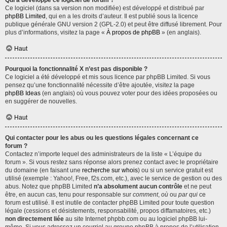
Qui a développé ce logiciel de forum ?
Ce logiciel (dans sa version non modifiée) est développé et distribué par
phpBB Limited
, qui en a les droits d’auteur. Il est publié sous la licence
publique générale GNU version 2 (GPL-2.0) et peut être diffusé librement. Pour
plus d’informations, visitez la page «
À propos de phpBB
» (en anglais).
Haut
Pourquoi la fonctionnalité X n’est pas disponible ?
Ce logiciel a été développé et mis sous licence par phpBB Limited. Si vous
pensez qu’une fonctionnalité nécessite d’être ajoutée, visitez la page
phpBB Ideas
(en anglais) où vous pouvez voter pour des idées proposées ou
en suggérer de nouvelles.
Haut
Qui contacter pour les abus ou les questions légales concernant ce
forum ?
Contactez n’importe lequel des administrateurs de la liste « L’équipe du
forum ». Si vous restez sans réponse alors prenez contact avec le propriétaire
du domaine (en faisant une
recherche sur whois
) ou si un service gratuit est
utilisé (exemple : Yahoo!, Free, f2s.com, etc.), avec le service de gestion ou des
abus. Notez que phpBB Limited
n’a absolument aucun contrôle
et ne peut
être, en aucun cas, tenu pour responsable sur
comment
,
où
ou
par qui
ce
forum est utilisé. Il est inutile de contacter phpBB Limited pour toute question
légale (cessions et désistements, responsabilité, propos diffamatoires, etc.)
non directement liée
au site Internet phpbb.com ou au logiciel phpBB lui-