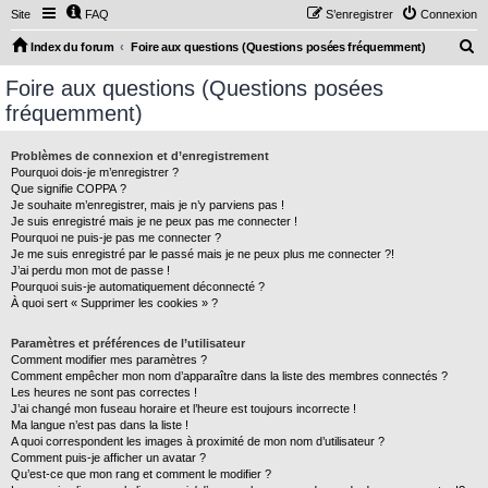
Site
FAQ
S’enregistrer
Connexion
R
Index du forum
Foire aux questions (Questions posées fréquemment)
e
Foire aux questions (Questions posées
c
fréquemment)
h
e
Problèmes de connexion et d’enregistrement
Pourquoi dois-je m’enregistrer ?
r
Que signifie COPPA ?
c
Je souhaite m’enregistrer, mais je n’y parviens pas !
Je suis enregistré mais je ne peux pas me connecter !
h
Pourquoi ne puis-je pas me connecter ?
Je me suis enregistré par le passé mais je ne peux plus me connecter ?!
e
J’ai perdu mon mot de passe !
r
Pourquoi suis-je automatiquement déconnecté ?
À quoi sert « Supprimer les cookies » ?
Paramètres et préférences de l’utilisateur
Comment modifier mes paramètres ?
Comment empêcher mon nom d’apparaître dans la liste des membres connectés ?
Les heures ne sont pas correctes !
J’ai changé mon fuseau horaire et l’heure est toujours incorrecte !
Ma langue n’est pas dans la liste !
A quoi correspondent les images à proximité de mon nom d’utilisateur ?
Comment puis-je afficher un avatar ?
Qu’est-ce que mon rang et comment le modifier ?