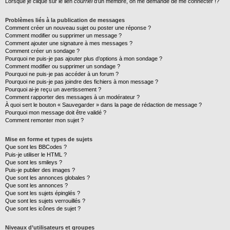
Lorsque je clique sur le lien
courriel
d’un membre, on me demande de me connecter !?
Problèmes liés à la publication de messages
Comment créer un nouveau sujet ou poster une réponse ?
Comment modifier ou supprimer un message ?
Comment ajouter une signature à mes messages ?
Comment créer un sondage ?
Pourquoi ne puis-je pas ajouter plus d’options à mon sondage ?
Comment modifier ou supprimer un sondage ?
Pourquoi ne puis-je pas accéder à un forum ?
Pourquoi ne puis-je pas joindre des fichiers à mon message ?
Pourquoi ai-je reçu un avertissement ?
Comment rapporter des messages à un modérateur ?
À quoi sert le bouton « Sauvegarder » dans la page de rédaction de message ?
Pourquoi mon message doit être validé ?
Comment remonter mon sujet ?
Mise en forme et types de sujets
Que sont les BBCodes ?
Puis-je utiliser le HTML ?
Que sont les smileys ?
Puis-je publier des images ?
Que sont les annonces globales ?
Que sont les annonces ?
Que sont les sujets épinglés ?
Que sont les sujets verrouillés ?
Que sont les icônes de sujet ?
Niveaux d’utilisateurs et groupes