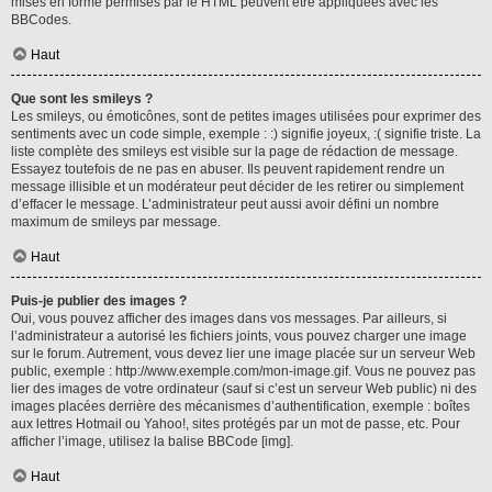
mises en forme permises par le HTML peuvent être appliquées avec les
BBCodes.
Haut
Que sont les smileys ?
Les smileys, ou émoticônes, sont de petites images utilisées pour exprimer des
sentiments avec un code simple, exemple : :) signifie joyeux, :( signifie triste. La
liste complète des smileys est visible sur la page de rédaction de message.
Essayez toutefois de ne pas en abuser. Ils peuvent rapidement rendre un
message illisible et un modérateur peut décider de les retirer ou simplement
d’effacer le message. L’administrateur peut aussi avoir défini un nombre
maximum de smileys par message.
Haut
Puis-je publier des images ?
Oui, vous pouvez afficher des images dans vos messages. Par ailleurs, si
l’administrateur a autorisé les fichiers joints, vous pouvez charger une image
sur le forum. Autrement, vous devez lier une image placée sur un serveur Web
public, exemple : http://www.exemple.com/mon-image.gif. Vous ne pouvez pas
lier des images de votre ordinateur (sauf si c’est un serveur Web public) ni des
images placées derrière des mécanismes d’authentification, exemple : boîtes
aux lettres Hotmail ou Yahoo!, sites protégés par un mot de passe, etc. Pour
afficher l’image, utilisez la balise BBCode [img].
Haut