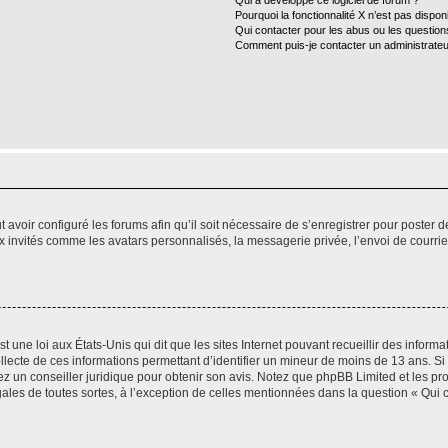
Qui a développé ce logiciel de forum ?
Pourquoi la fonctionnalité X n’est pas dispon
Qui contacter pour les abus ou les questio
Comment puis-je contacter un administrateu
t avoir configuré les forums afin qu’il soit nécessaire de s’enregistrer pour poster
x invités comme les avatars personnalisés, la messagerie privée, l’envoi de courri
t une loi aux États-Unis qui dit que les sites Internet pouvant recueillir des infor
ollecte de ces informations permettant d’identifier un mineur de moins de 13 ans. S
tez un conseiller juridique pour obtenir son avis. Notez que phpBB Limited et les pr
gales de toutes sortes, à l’exception de celles mentionnées dans la question « Qui