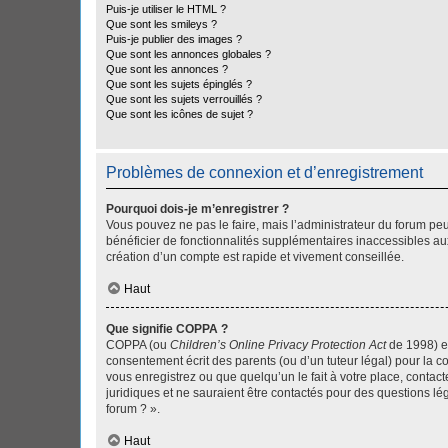
Puis-je utiliser le HTML ?
Que sont les smileys ?
Puis-je publier des images ?
Que sont les annonces globales ?
Que sont les annonces ?
Que sont les sujets épinglés ?
Que sont les sujets verrouillés ?
Que sont les icônes de sujet ?
Problèmes de connexion et d’enregistrement
Pourquoi dois-je m’enregistrer ?
Vous pouvez ne pas le faire, mais l’administrateur du forum peu
bénéficier de fonctionnalités supplémentaires inaccessibles au
création d’un compte est rapide et vivement conseillée.
Haut
Que signifie COPPA ?
COPPA (ou
Children’s Online Privacy Protection Act
de 1998) es
consentement écrit des parents (ou d’un tuteur légal) pour la c
vous enregistrez ou que quelqu’un le fait à votre place, contac
juridiques et ne sauraient être contactés pour des questions lé
forum ? ».
Haut