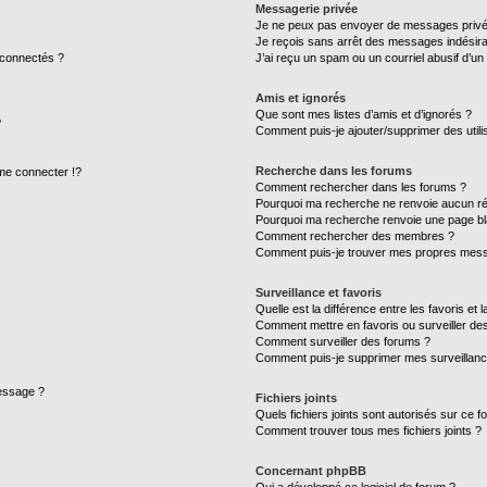
Messagerie privée
Je ne peux pas envoyer de messages privé
Je reçois sans arrêt des messages indésira
 connectés ?
J’ai reçu un spam ou un courriel abusif d’u
Amis et ignorés
Que sont mes listes d’amis et d’ignorés ?
?
Comment puis-je ajouter/supprimer des utilis
Recherche dans les forums
e connecter !?
Comment rechercher dans les forums ?
Pourquoi ma recherche ne renvoie aucun ré
Pourquoi ma recherche renvoie une page bl
Comment rechercher des membres ?
Comment puis-je trouver mes propres mess
Surveillance et favoris
Quelle est la différence entre les favoris et l
Comment mettre en favoris ou surveiller des
Comment surveiller des forums ?
Comment puis-je supprimer mes surveillanc
message ?
Fichiers joints
Quels fichiers joints sont autorisés sur ce f
Comment trouver tous mes fichiers joints ?
Concernant phpBB