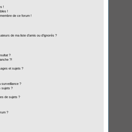
s !
bles !
n membre de ce forum !
ateurs de ma liste d’amis ou d’ignorés ?
sultat ?
anche ?!
ages et sujets ?
a surveillance ?
 sujets ?
es de sujets ?
orum ?