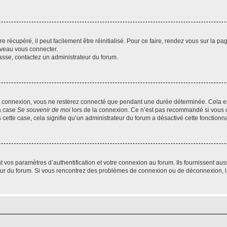
 récupéré, il peut facilement être réinitialisé. Pour ce faire, rendez vous sur la p
uveau vous connecter.
passe, contactez un administrateur du forum.
e connexion, vous ne resterez connecté que pendant une durée déterminée. Cela em
la case
Se souvenir de moi
lors de la connexion. Ce n’est pas recommandé si vous u
s cette case, cela signifie qu’un administrateur du forum a désactivé cette fonctionna
os paramètres d’authentification et votre connexion au forum. Ils fournissent aussi
teur du forum. Si vous rencontrez des problèmes de connexion ou de déconnexion, l