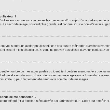
tilisateur ?
utilisateur lorsque vous consultez les messages d’un sujet. L’une d’elles peut êtr
rum. La seconde image, souvent plus grande, est connue sous le nom d’avatar et 
s pouvez ajouter un avatar en utilisant l’une des quatre méthodes d’avatar suivantes 
ont ils sont mis à disposition. Si vous ne pouvez pas utiliser d’avatar, contactez un
iquent le nombre de messages postés ou identifient certains membres tels que les 
ar l’administrateur du forum. Évitez de poster des messages sur le forum dans le seu
ministrateur) peut facilement abaisser votre compteur de messages.
mande de me connecter !?
re intégré (si la fonction a été activée par l’administrateur). Ceci pour empêcher l’u