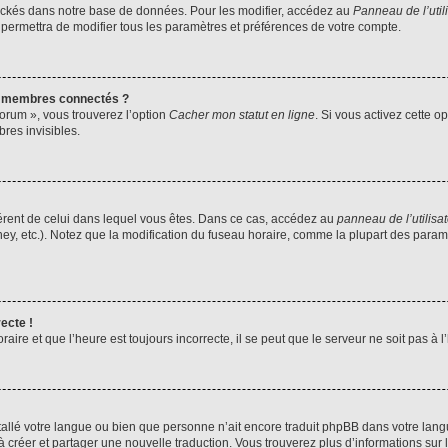
ockés dans notre base de données. Pour les modifier, accédez au
Panneau de l’util
 permettra de modifier tous les paramètres et préférences de votre compte.
s membres connectés ?
forum », vous trouverez l’option
Cacher mon statut en ligne
. Si vous activez cette o
es invisibles.
ifférent de celui dans lequel vous êtes. Dans ce cas, accédez au
panneau de l’utilisa
ney, etc.). Notez que la modification du fuseau horaire, comme la plupart des para
ecte !
aire et que l’heure est toujours incorrecte, il se peut que le serveur ne soit pas à
installé votre langue ou bien que personne n’ait encore traduit phpBB dans votre l
s à créer et partager une nouvelle traduction. Vous trouverez plus d’informations sur l