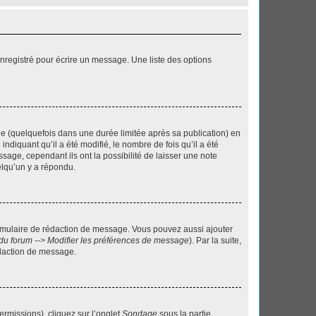
nregistré pour écrire un message. Une liste des options
 (quelquefois dans une durée limitée après sa publication) en
iquant qu’il a été modifié, le nombre de fois qu’il a été
sage, cependant ils ont la possibilité de laisser une note
elqu’un y a répondu.
rmulaire de rédaction de message. Vous pouvez aussi ajouter
du forum --> Modifier les préférences de message
). Par la suite,
daction de message.
ermissions), cliquez sur l’onglet
Sondage
sous la partie