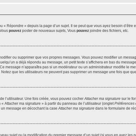
 « Répondre » depuis la page d’un sujet. Il se peut que vous ayez besoin d’être e
: Vous
pouvez
poster de nouveaux sujets, Vous
pouvez
joindre des fichiers, etc.
modifier ou supprimer que vos propres messages. Vous pouvez modifier un message
lqu’un a déjà répondu au message, un petit texte s’affichera en bas du message ind
n. Ce message n’apparaîtra pas si un modérateur ou un administrateur modifie le mes
ive. Notez que les utilisateurs ne peuvent pas supprimer un message une fois que qu
e l’utilisateur. Une fois créée, vous pouvez cocher
Attacher ma signature
sur le fo
 « Attacher ma signature » à partir du panneau de l’utilisateur (onglet
Préférences 
 à un message en décochant la case
Attacher ma signature
dans le formulaire de ré
ouveau sujet ou la modification du premier message d’un sujet (si vous en avez les p