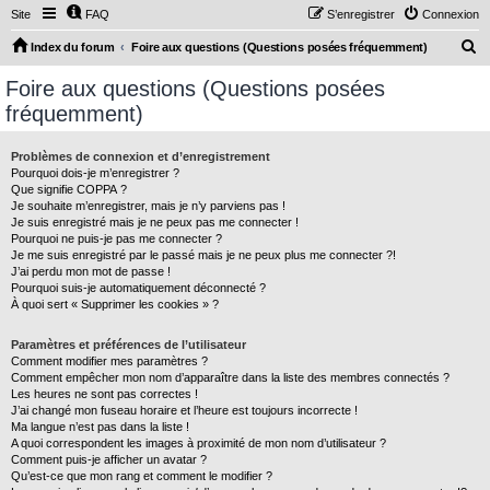
Site
FAQ
S’enregistrer
Connexion
R
Index du forum
Foire aux questions (Questions posées fréquemment)
e
Foire aux questions (Questions posées
c
fréquemment)
h
e
Problèmes de connexion et d’enregistrement
Pourquoi dois-je m’enregistrer ?
r
Que signifie COPPA ?
c
Je souhaite m’enregistrer, mais je n’y parviens pas !
Je suis enregistré mais je ne peux pas me connecter !
h
Pourquoi ne puis-je pas me connecter ?
Je me suis enregistré par le passé mais je ne peux plus me connecter ?!
e
J’ai perdu mon mot de passe !
r
Pourquoi suis-je automatiquement déconnecté ?
À quoi sert « Supprimer les cookies » ?
Paramètres et préférences de l’utilisateur
Comment modifier mes paramètres ?
Comment empêcher mon nom d’apparaître dans la liste des membres connectés ?
Les heures ne sont pas correctes !
J’ai changé mon fuseau horaire et l’heure est toujours incorrecte !
Ma langue n’est pas dans la liste !
A quoi correspondent les images à proximité de mon nom d’utilisateur ?
Comment puis-je afficher un avatar ?
Qu’est-ce que mon rang et comment le modifier ?