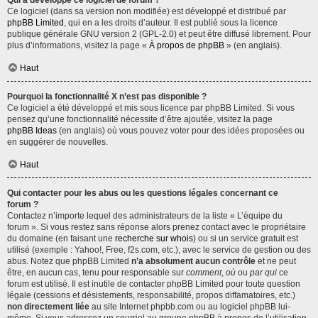
Qui a développé ce logiciel de forum ?
Ce logiciel (dans sa version non modifiée) est développé et distribué par
phpBB Limited
, qui en a les droits d’auteur. Il est publié sous la licence
publique générale GNU version 2 (GPL-2.0) et peut être diffusé librement. Pour
plus d’informations, visitez la page «
À propos de phpBB
» (en anglais).
Haut
Pourquoi la fonctionnalité X n’est pas disponible ?
Ce logiciel a été développé et mis sous licence par phpBB Limited. Si vous
pensez qu’une fonctionnalité nécessite d’être ajoutée, visitez la page
phpBB Ideas
(en anglais) où vous pouvez voter pour des idées proposées ou
en suggérer de nouvelles.
Haut
Qui contacter pour les abus ou les questions légales concernant ce
forum ?
Contactez n’importe lequel des administrateurs de la liste « L’équipe du
forum ». Si vous restez sans réponse alors prenez contact avec le propriétaire
du domaine (en faisant une
recherche sur whois
) ou si un service gratuit est
utilisé (exemple : Yahoo!, Free, f2s.com, etc.), avec le service de gestion ou des
abus. Notez que phpBB Limited
n’a absolument aucun contrôle
et ne peut
être, en aucun cas, tenu pour responsable sur
comment
,
où
ou
par qui
ce
forum est utilisé. Il est inutile de contacter phpBB Limited pour toute question
légale (cessions et désistements, responsabilité, propos diffamatoires, etc.)
non directement liée
au site Internet phpbb.com ou au logiciel phpBB lui-