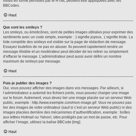
mises en forme permises par le HTML peuvent être appliquées avec les
BBCodes.
Haut
Que sont les smileys ?
Les smileys, ou émoticônes, sont de petites images utilisées pour exprimer des
sentiments avec un code simple, exemple : :) signifie joyeux, :( signifie triste. La
liste complète des smileys est visible sur la page de rédaction de message.
Essayez toutefois de ne pas en abuser. Ils peuvent rapidement rendre un
message illisible et un modérateur peut décider de les retirer ou simplement
d’effacer le message. L’administrateur peut aussi avoir défini un nombre
maximum de smileys par message.
Haut
Puis-je publier des images ?
Oui, vous pouvez afficher des images dans vos messages. Par ailleurs, si
l’administrateur a autorisé les fichiers joints, vous pouvez charger une image
sur le forum. Autrement, vous devez lier une image placée sur un serveur Web
public, exemple : http://www.exemple.com/mon-image.gif. Vous ne pouvez pas
lier des images de votre ordinateur (sauf si c’est un serveur Web public) ni des
images placées derrière des mécanismes d’authentification, exemple : boîtes
aux lettres Hotmail ou Yahoo!, sites protégés par un mot de passe, etc. Pour
afficher l’image, utilisez la balise BBCode [img].
Haut