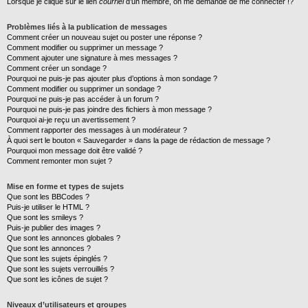
Lorsque je clique sur le lien
courriel
d’un membre, on me demande de me connecter !?
Problèmes liés à la publication de messages
Comment créer un nouveau sujet ou poster une réponse ?
Comment modifier ou supprimer un message ?
Comment ajouter une signature à mes messages ?
Comment créer un sondage ?
Pourquoi ne puis-je pas ajouter plus d’options à mon sondage ?
Comment modifier ou supprimer un sondage ?
Pourquoi ne puis-je pas accéder à un forum ?
Pourquoi ne puis-je pas joindre des fichiers à mon message ?
Pourquoi ai-je reçu un avertissement ?
Comment rapporter des messages à un modérateur ?
À quoi sert le bouton « Sauvegarder » dans la page de rédaction de message ?
Pourquoi mon message doit être validé ?
Comment remonter mon sujet ?
Mise en forme et types de sujets
Que sont les BBCodes ?
Puis-je utiliser le HTML ?
Que sont les smileys ?
Puis-je publier des images ?
Que sont les annonces globales ?
Que sont les annonces ?
Que sont les sujets épinglés ?
Que sont les sujets verrouillés ?
Que sont les icônes de sujet ?
Niveaux d’utilisateurs et groupes