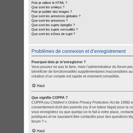
Puis-je utiliser le HTML ?
Que sont les smileys ?
Puis-je publier des images ?
Que sont les annonces globales ?
Que sont les annonces ?
Que sont les sujets épinglés ?
Que sont les sujets verrouillés ?
Que sont les icônes de sujet ?
Problèmes de connexion et d’enregistrement
Pourquoi dois-je m’enregistrer ?
Vous pouvez ne pas le faire, mais l’administrateur du forum peu
bénéficier de fonctionnalités supplémentaires inaccessibles au
création d’un compte est rapide et vivement conseillée.
Haut
Que signifie COPPA ?
COPPA (ou
Children’s Online Privacy Protection Act
de 1998) es
consentement écrit des parents (ou d’un tuteur légal) pour la c
vous enregistrez ou que quelqu’un le fait à votre place, contac
juridiques et ne sauraient être contactés pour des questions lé
forum ? ».
Haut