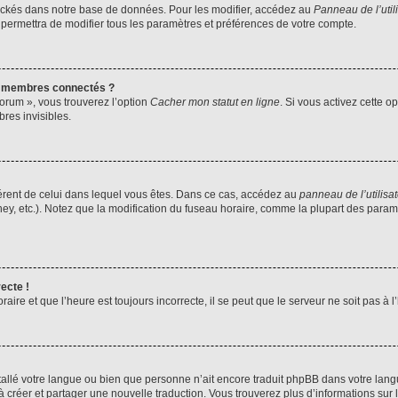
ockés dans notre base de données. Pour les modifier, accédez au
Panneau de l’util
 permettra de modifier tous les paramètres et préférences de votre compte.
s membres connectés ?
forum », vous trouverez l’option
Cacher mon statut en ligne
. Si vous activez cette o
es invisibles.
ifférent de celui dans lequel vous êtes. Dans ce cas, accédez au
panneau de l’utilisa
ney, etc.). Notez que la modification du fuseau horaire, comme la plupart des para
ecte !
aire et que l’heure est toujours incorrecte, il se peut que le serveur ne soit pas à
installé votre langue ou bien que personne n’ait encore traduit phpBB dans votre l
s à créer et partager une nouvelle traduction. Vous trouverez plus d’informations sur l