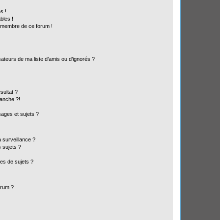
s !
bles !
n membre de ce forum !
ateurs de ma liste d’amis ou d’ignorés ?
sultat ?
anche ?!
ages et sujets ?
a surveillance ?
 sujets ?
es de sujets ?
orum ?