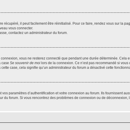
 récupéré, il peut facilement être réinitialisé. Pour ce faire, rendez vous sur la p
uveau vous connecter.
passe, contactez un administrateur du forum.
e connexion, vous ne resterez connecté que pendant une durée déterminée. Cela em
la case
Se souvenir de moi
lors de la connexion. Ce n’est pas recommandé si vous u
s cette case, cela signifie qu’un administrateur du forum a désactivé cette fonctionna
os paramètres d’authentification et votre connexion au forum. Ils fournissent aussi
teur du forum. Si vous rencontrez des problèmes de connexion ou de déconnexion, l