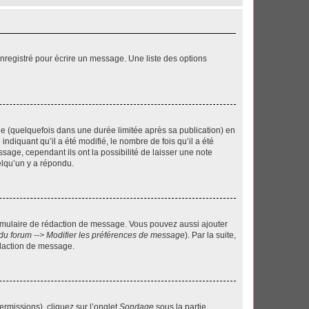
nregistré pour écrire un message. Une liste des options
 (quelquefois dans une durée limitée après sa publication) en
iquant qu’il a été modifié, le nombre de fois qu’il a été
sage, cependant ils ont la possibilité de laisser une note
elqu’un y a répondu.
rmulaire de rédaction de message. Vous pouvez aussi ajouter
du forum --> Modifier les préférences de message
). Par la suite,
daction de message.
ermissions), cliquez sur l’onglet
Sondage
sous la partie