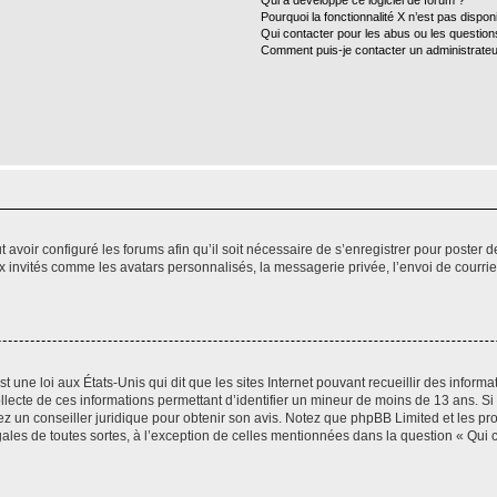
Qui a développé ce logiciel de forum ?
Pourquoi la fonctionnalité X n’est pas dispon
Qui contacter pour les abus ou les questio
Comment puis-je contacter un administrateu
t avoir configuré les forums afin qu’il soit nécessaire de s’enregistrer pour poster
x invités comme les avatars personnalisés, la messagerie privée, l’envoi de courri
t une loi aux États-Unis qui dit que les sites Internet pouvant recueillir des infor
ollecte de ces informations permettant d’identifier un mineur de moins de 13 ans. S
tez un conseiller juridique pour obtenir son avis. Notez que phpBB Limited et les pr
gales de toutes sortes, à l’exception de celles mentionnées dans la question « Qui