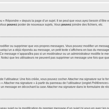
 « Répondre » depuis la page d’un sujet. Il se peut que vous ayez besoin d’être e
: Vous
pouvez
poster de nouveaux sujets, Vous
pouvez
joindre des fichiers, etc.
modifier ou supprimer que vos propres messages. Vous pouvez modifier un message
lqu’un a déjà répondu au message, un petit texte s’affichera en bas du message ind
n. Ce message n’apparaîtra pas si un modérateur ou un administrateur modifie le mes
ive. Notez que les utilisateurs ne peuvent pas supprimer un message une fois que qu
e l’utilisateur. Une fois créée, vous pouvez cocher
Attacher ma signature
sur le fo
 « Attacher ma signature » à partir du panneau de l’utilisateur (onglet
Préférences 
 à un message en décochant la case
Attacher ma signature
dans le formulaire de ré
ouveau sujet ou la modification du premier message d’un sujet (si vous en avez les p