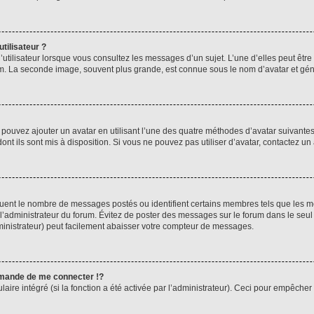
tilisateur ?
utilisateur lorsque vous consultez les messages d’un sujet. L’une d’elles peut êtr
rum. La seconde image, souvent plus grande, est connue sous le nom d’avatar et 
s pouvez ajouter un avatar en utilisant l’une des quatre méthodes d’avatar suivantes 
ont ils sont mis à disposition. Si vous ne pouvez pas utiliser d’avatar, contactez un
iquent le nombre de messages postés ou identifient certains membres tels que les 
ar l’administrateur du forum. Évitez de poster des messages sur le forum dans le seu
ministrateur) peut facilement abaisser votre compteur de messages.
mande de me connecter !?
re intégré (si la fonction a été activée par l’administrateur). Ceci pour empêcher l’u