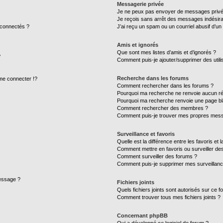
Messagerie privée
Je ne peux pas envoyer de messages privé
Je reçois sans arrêt des messages indésira
 connectés ?
J’ai reçu un spam ou un courriel abusif d’u
Amis et ignorés
Que sont mes listes d’amis et d’ignorés ?
?
Comment puis-je ajouter/supprimer des utilis
Recherche dans les forums
e connecter !?
Comment rechercher dans les forums ?
Pourquoi ma recherche ne renvoie aucun ré
Pourquoi ma recherche renvoie une page bl
Comment rechercher des membres ?
Comment puis-je trouver mes propres mess
Surveillance et favoris
Quelle est la différence entre les favoris et l
Comment mettre en favoris ou surveiller des
Comment surveiller des forums ?
Comment puis-je supprimer mes surveillanc
message ?
Fichiers joints
Quels fichiers joints sont autorisés sur ce f
Comment trouver tous mes fichiers joints ?
Concernant phpBB