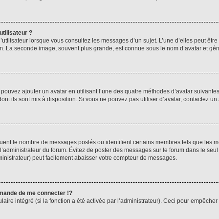
tilisateur ?
utilisateur lorsque vous consultez les messages d’un sujet. L’une d’elles peut êtr
rum. La seconde image, souvent plus grande, est connue sous le nom d’avatar et 
s pouvez ajouter un avatar en utilisant l’une des quatre méthodes d’avatar suivantes 
ont ils sont mis à disposition. Si vous ne pouvez pas utiliser d’avatar, contactez un
iquent le nombre de messages postés ou identifient certains membres tels que les 
ar l’administrateur du forum. Évitez de poster des messages sur le forum dans le seu
ministrateur) peut facilement abaisser votre compteur de messages.
mande de me connecter !?
re intégré (si la fonction a été activée par l’administrateur). Ceci pour empêcher l’u