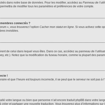
ockés dans notre base de données. Pour les modifier, accédez au
Panneau de l’util
 permettra de modifier tous les paramètres et préférences de votre compte.
s membres connectés ?
forum », vous trouverez l’option
Cacher mon statut en ligne
. Si vous activez cette o
es invisibles.
ifférent de celui dans lequel vous êtes. Dans ce cas, accédez au
panneau de l’utilisa
ney, etc.). Notez que la modification du fuseau horaire, comme la plupart des para
ecte !
aire et que l’heure est toujours incorrecte, il se peut que le serveur ne soit pas à
installé votre langue ou bien que personne n’ait encore traduit phpBB dans votre l
s à créer et partager une nouvelle traduction. Vous trouverez plus d’informations sur l