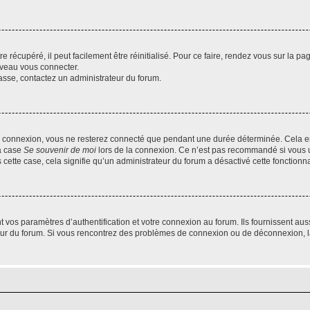
 récupéré, il peut facilement être réinitialisé. Pour ce faire, rendez vous sur la p
uveau vous connecter.
passe, contactez un administrateur du forum.
e connexion, vous ne resterez connecté que pendant une durée déterminée. Cela em
la case
Se souvenir de moi
lors de la connexion. Ce n’est pas recommandé si vous u
s cette case, cela signifie qu’un administrateur du forum a désactivé cette fonctionna
os paramètres d’authentification et votre connexion au forum. Ils fournissent aussi
teur du forum. Si vous rencontrez des problèmes de connexion ou de déconnexion, l