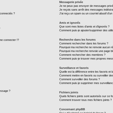
Messagerie privée
Je ne peux pas envoyer de messages privé
Je reçois sans arrêt des messages indésira
 connectés ?
J’ai reçu un spam ou un courriel abusif d’u
Amis et ignorés
Que sont mes listes d’amis et d’ignorés ?
?
Comment puis-je ajouter/supprimer des utilis
Recherche dans les forums
e connecter !?
Comment rechercher dans les forums ?
Pourquoi ma recherche ne renvoie aucun ré
Pourquoi ma recherche renvoie une page bl
Comment rechercher des membres ?
Comment puis-je trouver mes propres mess
Surveillance et favoris
Quelle est la différence entre les favoris et l
Comment mettre en favoris ou surveiller des
Comment surveiller des forums ?
Comment puis-je supprimer mes surveillanc
message ?
Fichiers joints
Quels fichiers joints sont autorisés sur ce f
Comment trouver tous mes fichiers joints ?
Concernant phpBB