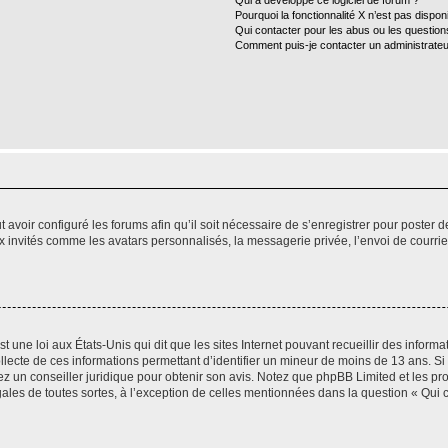
Qui a développé ce logiciel de forum ?
Pourquoi la fonctionnalité X n’est pas dispon
Qui contacter pour les abus ou les questio
Comment puis-je contacter un administrateu
t avoir configuré les forums afin qu’il soit nécessaire de s’enregistrer pour poster
x invités comme les avatars personnalisés, la messagerie privée, l’envoi de courri
t une loi aux États-Unis qui dit que les sites Internet pouvant recueillir des infor
ollecte de ces informations permettant d’identifier un mineur de moins de 13 ans. S
tez un conseiller juridique pour obtenir son avis. Notez que phpBB Limited et les pr
gales de toutes sortes, à l’exception de celles mentionnées dans la question « Qui