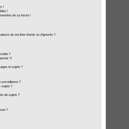
s !
bles !
n membre de ce forum !
ateurs de ma liste d’amis ou d’ignorés ?
sultat ?
anche ?!
ages et sujets ?
a surveillance ?
 sujets ?
es de sujets ?
orum ?