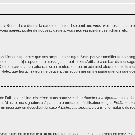
 « Répondre » depuis la page d’un sujet. Il se peut que vous ayez besoin d’être e
: Vous
pouvez
poster de nouveaux sujets, Vous
pouvez
joindre des fichiers, etc.
modifier ou supprimer que vos propres messages. Vous pouvez modifier un message
lqu’un a déjà répondu au message, un petit texte s’affichera en bas du message ind
n. Ce message n’apparaîtra pas si un modérateur ou un administrateur modifie le mes
ive. Notez que les utilisateurs ne peuvent pas supprimer un message une fois que qu
e l’utilisateur. Une fois créée, vous pouvez cocher
Attacher ma signature
sur le fo
 « Attacher ma signature » à partir du panneau de l’utilisateur (onglet
Préférences 
 à un message en décochant la case
Attacher ma signature
dans le formulaire de ré
ouveau sujet ou la modification du premier message d’un sujet (si vous en avez les p