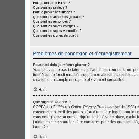
Puis-je utiliser le HTML ?
Que sont les smileys ?
Puis-je publier des images ?
Que sont les annonces globales ?
Que sont les annonces ?
Que sont les sujets épinglés ?
Que sont les sujets verrouillés ?
Que sont les icônes de sujet ?
Problèmes de connexion et d’enregistrement
Pourquoi dois-je m’enregistrer ?
Vous pouvez ne pas le faire, mais l’administrateur du forum peu
bénéficier de fonctionnalités supplémentaires inaccessibles au
création d’un compte est rapide et vivement conseillée.
Haut
Que signifie COPPA ?
COPPA (ou
Children’s Online Privacy Protection Act
de 1998) es
consentement écrit des parents (ou d’un tuteur légal) pour la c
vous enregistrez ou que quelqu’un le fait à votre place, contac
juridiques et ne sauraient être contactés pour des questions lé
forum ? ».
Haut