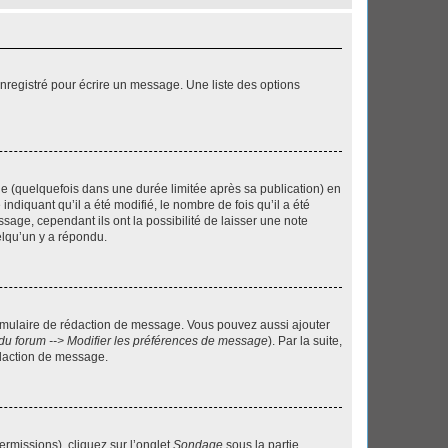
nregistré pour écrire un message. Une liste des options
 (quelquefois dans une durée limitée après sa publication) en
iquant qu’il a été modifié, le nombre de fois qu’il a été
sage, cependant ils ont la possibilité de laisser une note
elqu’un y a répondu.
rmulaire de rédaction de message. Vous pouvez aussi ajouter
du forum --> Modifier les préférences de message
). Par la suite,
daction de message.
ermissions), cliquez sur l’onglet
Sondage
sous la partie