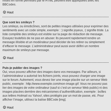
mises en forme permises par le HTML peuvent être appliquées avec les
BBCodes.
Haut
Que sont les smileys ?
Les smileys, ou émoticônes, sont de petites images utilisées pour exprimer des
sentiments avec un code simple, exemple : :) signifie joyeux, :( signifie triste. La
liste complète des smileys est visible sur la page de rédaction de message.
Essayez toutefois de ne pas en abuser. Ils peuvent rapidement rendre un
message illisible et un modérateur peut décider de les retirer ou simplement
d’effacer le message. L’administrateur peut aussi avoir défini un nombre
maximum de smileys par message.
Haut
Puis-je publier des images ?
Oui, vous pouvez afficher des images dans vos messages. Par ailleurs, si
l’administrateur a autorisé les fichiers joints, vous pouvez charger une image
sur le forum. Autrement, vous devez lier une image placée sur un serveur Web
public, exemple : http://www.exemple.com/mon-image.gif. Vous ne pouvez pas
lier des images de votre ordinateur (sauf si c’est un serveur Web public) ni des
images placées derrière des mécanismes d’authentification, exemple : boîtes
aux lettres Hotmail ou Yahoo!, sites protégés par un mot de passe, etc. Pour
afficher l’image, utilisez la balise BBCode [img].
Haut