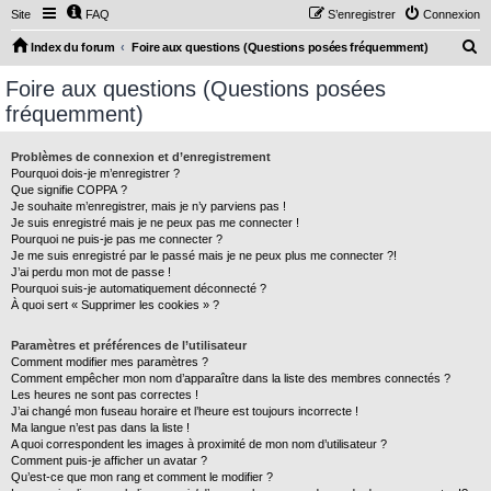
Site
FAQ
S’enregistrer
Connexion
R
Index du forum
Foire aux questions (Questions posées fréquemment)
e
Foire aux questions (Questions posées
c
fréquemment)
h
e
Problèmes de connexion et d’enregistrement
Pourquoi dois-je m’enregistrer ?
r
Que signifie COPPA ?
c
Je souhaite m’enregistrer, mais je n’y parviens pas !
Je suis enregistré mais je ne peux pas me connecter !
h
Pourquoi ne puis-je pas me connecter ?
Je me suis enregistré par le passé mais je ne peux plus me connecter ?!
e
J’ai perdu mon mot de passe !
r
Pourquoi suis-je automatiquement déconnecté ?
À quoi sert « Supprimer les cookies » ?
Paramètres et préférences de l’utilisateur
Comment modifier mes paramètres ?
Comment empêcher mon nom d’apparaître dans la liste des membres connectés ?
Les heures ne sont pas correctes !
J’ai changé mon fuseau horaire et l’heure est toujours incorrecte !
Ma langue n’est pas dans la liste !
A quoi correspondent les images à proximité de mon nom d’utilisateur ?
Comment puis-je afficher un avatar ?
Qu’est-ce que mon rang et comment le modifier ?