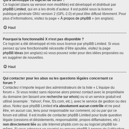
Qui a développé ce logiciel de forum ?
Ce logiciel (dans sa version non modifiée) est développé et distribué par
phpBB Limited
, qui en a les droits d’auteur. Il est publié sous la licence
publique générale GNU version 2 (GPL-2.0) et peut être diffusé librement. Pour
plus d’informations, visitez la page «
À propos de phpBB
» (en anglais).
Haut
Pourquoi la fonctionnalité X n’est pas disponible ?
Ce logiciel a été développé et mis sous licence par phpBB Limited. Si vous
pensez qu’une fonctionnalité nécessite d’être ajoutée, visitez la page
phpBB Ideas
(en anglais) où vous pouvez voter pour des idées proposées ou
en suggérer de nouvelles.
Haut
Qui contacter pour les abus ou les questions légales concernant ce
forum ?
Contactez n’importe lequel des administrateurs de la liste « L’équipe du
forum ». Si vous restez sans réponse alors prenez contact avec le propriétaire
du domaine (en faisant une
recherche sur whois
) ou si un service gratuit est
utilisé (exemple : Yahoo!, Free, f2s.com, etc.), avec le service de gestion ou des
abus. Notez que phpBB Limited
n’a absolument aucun contrôle
et ne peut
être, en aucun cas, tenu pour responsable sur
comment
,
où
ou
par qui
ce
forum est utilisé. Il est inutile de contacter phpBB Limited pour toute question
légale (cessions et désistements, responsabilité, propos diffamatoires, etc.)
non directement liée
au site Internet phpbb.com ou au logiciel phpBB lui-