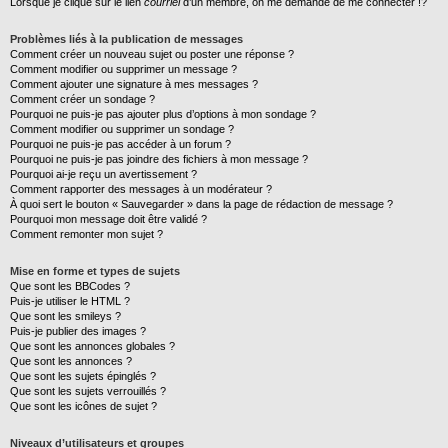
Lorsque je clique sur le lien
courriel
d’un membre, on me demande de me connecter !?
Problèmes liés à la publication de messages
Comment créer un nouveau sujet ou poster une réponse ?
Comment modifier ou supprimer un message ?
Comment ajouter une signature à mes messages ?
Comment créer un sondage ?
Pourquoi ne puis-je pas ajouter plus d’options à mon sondage ?
Comment modifier ou supprimer un sondage ?
Pourquoi ne puis-je pas accéder à un forum ?
Pourquoi ne puis-je pas joindre des fichiers à mon message ?
Pourquoi ai-je reçu un avertissement ?
Comment rapporter des messages à un modérateur ?
À quoi sert le bouton « Sauvegarder » dans la page de rédaction de message ?
Pourquoi mon message doit être validé ?
Comment remonter mon sujet ?
Mise en forme et types de sujets
Que sont les BBCodes ?
Puis-je utiliser le HTML ?
Que sont les smileys ?
Puis-je publier des images ?
Que sont les annonces globales ?
Que sont les annonces ?
Que sont les sujets épinglés ?
Que sont les sujets verrouillés ?
Que sont les icônes de sujet ?
Niveaux d’utilisateurs et groupes