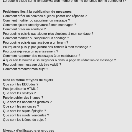
Lorsque je clique sur le lien
courriel
d’un membre, on me demande de me connecter !?
Problèmes liés à la publication de messages
Comment créer un nouveau sujet ou poster une réponse ?
Comment modifier ou supprimer un message ?
Comment ajouter une signature à mes messages ?
Comment créer un sondage ?
Pourquoi ne puis-je pas ajouter plus d’options à mon sondage ?
Comment modifier ou supprimer un sondage ?
Pourquoi ne puis-je pas accéder à un forum ?
Pourquoi ne puis-je pas joindre des fichiers à mon message ?
Pourquoi ai-je reçu un avertissement ?
Comment rapporter des messages à un modérateur ?
À quoi sert le bouton « Sauvegarder » dans la page de rédaction de message ?
Pourquoi mon message doit être validé ?
Comment remonter mon sujet ?
Mise en forme et types de sujets
Que sont les BBCodes ?
Puis-je utiliser le HTML ?
Que sont les smileys ?
Puis-je publier des images ?
Que sont les annonces globales ?
Que sont les annonces ?
Que sont les sujets épinglés ?
Que sont les sujets verrouillés ?
Que sont les icônes de sujet ?
Niveaux d’utilisateurs et groupes