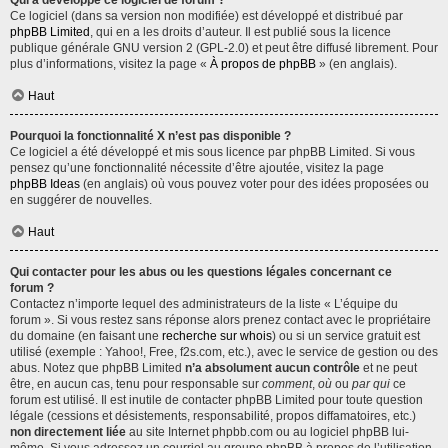
Qui a développé ce logiciel de forum ?
Ce logiciel (dans sa version non modifiée) est développé et distribué par
phpBB Limited
, qui en a les droits d’auteur. Il est publié sous la licence
publique générale GNU version 2 (GPL-2.0) et peut être diffusé librement. Pour
plus d’informations, visitez la page «
À propos de phpBB
» (en anglais).
Haut
Pourquoi la fonctionnalité X n’est pas disponible ?
Ce logiciel a été développé et mis sous licence par phpBB Limited. Si vous
pensez qu’une fonctionnalité nécessite d’être ajoutée, visitez la page
phpBB Ideas
(en anglais) où vous pouvez voter pour des idées proposées ou
en suggérer de nouvelles.
Haut
Qui contacter pour les abus ou les questions légales concernant ce
forum ?
Contactez n’importe lequel des administrateurs de la liste « L’équipe du
forum ». Si vous restez sans réponse alors prenez contact avec le propriétaire
du domaine (en faisant une
recherche sur whois
) ou si un service gratuit est
utilisé (exemple : Yahoo!, Free, f2s.com, etc.), avec le service de gestion ou des
abus. Notez que phpBB Limited
n’a absolument aucun contrôle
et ne peut
être, en aucun cas, tenu pour responsable sur
comment
,
où
ou
par qui
ce
forum est utilisé. Il est inutile de contacter phpBB Limited pour toute question
légale (cessions et désistements, responsabilité, propos diffamatoires, etc.)
non directement liée
au site Internet phpbb.com ou au logiciel phpBB lui-