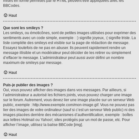
mises en forme permises par le HTML peuvent être appliquées avec les
BBCodes.
Haut
Que sont les smileys ?
Les smileys, ou émoticônes, sont de petites images utilisées pour exprimer des
sentiments avec un code simple, exemple : :) signifie joyeux, :( signifie triste. La
liste complète des smileys est visible sur la page de rédaction de message.
Essayez toutefois de ne pas en abuser. Ils peuvent rapidement rendre un
message illisible et un modérateur peut décider de les retirer ou simplement
d’effacer le message. L’administrateur peut aussi avoir défini un nombre
maximum de smileys par message.
Haut
Puis-je publier des images ?
Oui, vous pouvez afficher des images dans vos messages. Par ailleurs, si
l’administrateur a autorisé les fichiers joints, vous pouvez charger une image
sur le forum. Autrement, vous devez lier une image placée sur un serveur Web
public, exemple : http://www.exemple.com/mon-image.gif. Vous ne pouvez pas
lier des images de votre ordinateur (sauf si c’est un serveur Web public) ni des
images placées derrière des mécanismes d’authentification, exemple : boîtes
aux lettres Hotmail ou Yahoo!, sites protégés par un mot de passe, etc. Pour
afficher l’image, utilisez la balise BBCode [img].
Haut