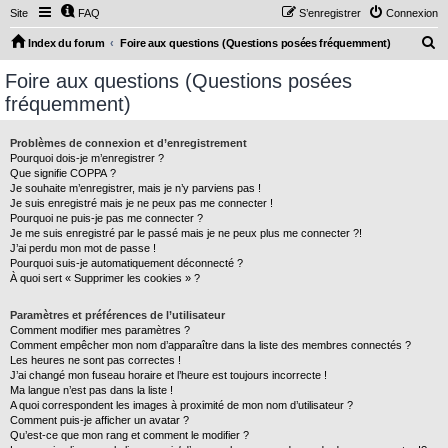
Site
FAQ
S’enregistrer
Connexion
R
Index du forum
Foire aux questions (Questions posées fréquemment)
e
Foire aux questions (Questions posées
c
fréquemment)
h
e
Problèmes de connexion et d’enregistrement
Pourquoi dois-je m’enregistrer ?
r
Que signifie COPPA ?
c
Je souhaite m’enregistrer, mais je n’y parviens pas !
Je suis enregistré mais je ne peux pas me connecter !
h
Pourquoi ne puis-je pas me connecter ?
Je me suis enregistré par le passé mais je ne peux plus me connecter ?!
e
J’ai perdu mon mot de passe !
r
Pourquoi suis-je automatiquement déconnecté ?
À quoi sert « Supprimer les cookies » ?
Paramètres et préférences de l’utilisateur
Comment modifier mes paramètres ?
Comment empêcher mon nom d’apparaître dans la liste des membres connectés ?
Les heures ne sont pas correctes !
J’ai changé mon fuseau horaire et l’heure est toujours incorrecte !
Ma langue n’est pas dans la liste !
A quoi correspondent les images à proximité de mon nom d’utilisateur ?
Comment puis-je afficher un avatar ?
Qu’est-ce que mon rang et comment le modifier ?