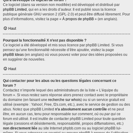
Qui a développé ce logiciel de forum ?
Ce logiciel (dans sa version non modifiée) est développé et distribué par
phpBB Limited
, qui en a les droits d’auteur. Il est publié sous la licence
publique générale GNU version 2 (GPL-2.0) et peut être diffusé librement. Pour
plus d’informations, visitez la page «
À propos de phpBB
» (en anglais).
Haut
Pourquoi la fonctionnalité X n’est pas disponible ?
Ce logiciel a été développé et mis sous licence par phpBB Limited. Si vous
pensez qu’une fonctionnalité nécessite d’être ajoutée, visitez la page
phpBB Ideas
(en anglais) où vous pouvez voter pour des idées proposées ou
en suggérer de nouvelles.
Haut
Qui contacter pour les abus ou les questions légales concernant ce
forum ?
Contactez n’importe lequel des administrateurs de la liste « L’équipe du
forum ». Si vous restez sans réponse alors prenez contact avec le propriétaire
du domaine (en faisant une
recherche sur whois
) ou si un service gratuit est
utilisé (exemple : Yahoo!, Free, f2s.com, etc.), avec le service de gestion ou des
abus. Notez que phpBB Limited
n’a absolument aucun contrôle
et ne peut
être, en aucun cas, tenu pour responsable sur
comment
,
où
ou
par qui
ce
forum est utilisé. Il est inutile de contacter phpBB Limited pour toute question
légale (cessions et désistements, responsabilité, propos diffamatoires, etc.)
non directement liée
au site Internet phpbb.com ou au logiciel phpBB lui-