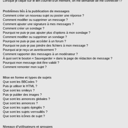
Lorsque je clique sur le lien
courriel
d’un membre, on me demande de me connecter !?
Problèmes liés à la publication de messages
Comment créer un nouveau sujet ou poster une réponse ?
Comment modifier ou supprimer un message ?
Comment ajouter une signature à mes messages ?
Comment créer un sondage ?
Pourquoi ne puis-je pas ajouter plus d’options à mon sondage ?
Comment modifier ou supprimer un sondage ?
Pourquoi ne puis-je pas accéder à un forum ?
Pourquoi ne puis-je pas joindre des fichiers à mon message ?
Pourquoi ai-je reçu un avertissement ?
Comment rapporter des messages à un modérateur ?
À quoi sert le bouton « Sauvegarder » dans la page de rédaction de message ?
Pourquoi mon message doit être validé ?
Comment remonter mon sujet ?
Mise en forme et types de sujets
Que sont les BBCodes ?
Puis-je utiliser le HTML ?
Que sont les smileys ?
Puis-je publier des images ?
Que sont les annonces globales ?
Que sont les annonces ?
Que sont les sujets épinglés ?
Que sont les sujets verrouillés ?
Que sont les icônes de sujet ?
Niveaux d’utilisateurs et groupes