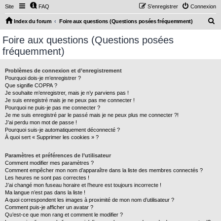
Site
FAQ
S’enregistrer
Connexion
R
Index du forum
Foire aux questions (Questions posées fréquemment)
e
Foire aux questions (Questions posées
c
fréquemment)
h
e
Problèmes de connexion et d’enregistrement
Pourquoi dois-je m’enregistrer ?
r
Que signifie COPPA ?
c
Je souhaite m’enregistrer, mais je n’y parviens pas !
Je suis enregistré mais je ne peux pas me connecter !
h
Pourquoi ne puis-je pas me connecter ?
Je me suis enregistré par le passé mais je ne peux plus me connecter ?!
e
J’ai perdu mon mot de passe !
r
Pourquoi suis-je automatiquement déconnecté ?
À quoi sert « Supprimer les cookies » ?
Paramètres et préférences de l’utilisateur
Comment modifier mes paramètres ?
Comment empêcher mon nom d’apparaître dans la liste des membres connectés ?
Les heures ne sont pas correctes !
J’ai changé mon fuseau horaire et l’heure est toujours incorrecte !
Ma langue n’est pas dans la liste !
A quoi correspondent les images à proximité de mon nom d’utilisateur ?
Comment puis-je afficher un avatar ?
Qu’est-ce que mon rang et comment le modifier ?