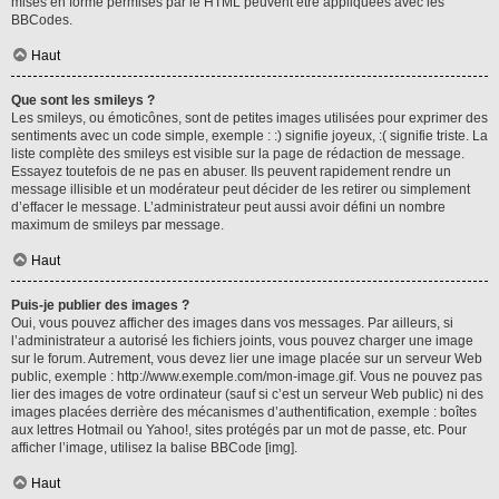
mises en forme permises par le HTML peuvent être appliquées avec les
BBCodes.
Haut
Que sont les smileys ?
Les smileys, ou émoticônes, sont de petites images utilisées pour exprimer des
sentiments avec un code simple, exemple : :) signifie joyeux, :( signifie triste. La
liste complète des smileys est visible sur la page de rédaction de message.
Essayez toutefois de ne pas en abuser. Ils peuvent rapidement rendre un
message illisible et un modérateur peut décider de les retirer ou simplement
d’effacer le message. L’administrateur peut aussi avoir défini un nombre
maximum de smileys par message.
Haut
Puis-je publier des images ?
Oui, vous pouvez afficher des images dans vos messages. Par ailleurs, si
l’administrateur a autorisé les fichiers joints, vous pouvez charger une image
sur le forum. Autrement, vous devez lier une image placée sur un serveur Web
public, exemple : http://www.exemple.com/mon-image.gif. Vous ne pouvez pas
lier des images de votre ordinateur (sauf si c’est un serveur Web public) ni des
images placées derrière des mécanismes d’authentification, exemple : boîtes
aux lettres Hotmail ou Yahoo!, sites protégés par un mot de passe, etc. Pour
afficher l’image, utilisez la balise BBCode [img].
Haut