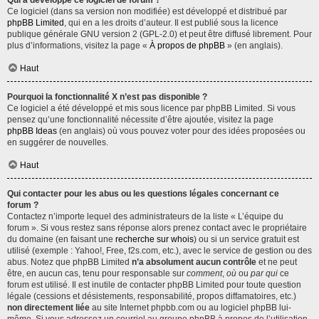
Qui a développé ce logiciel de forum ?
Ce logiciel (dans sa version non modifiée) est développé et distribué par
phpBB Limited
, qui en a les droits d’auteur. Il est publié sous la licence
publique générale GNU version 2 (GPL-2.0) et peut être diffusé librement. Pour
plus d’informations, visitez la page «
À propos de phpBB
» (en anglais).
Haut
Pourquoi la fonctionnalité X n’est pas disponible ?
Ce logiciel a été développé et mis sous licence par phpBB Limited. Si vous
pensez qu’une fonctionnalité nécessite d’être ajoutée, visitez la page
phpBB Ideas
(en anglais) où vous pouvez voter pour des idées proposées ou
en suggérer de nouvelles.
Haut
Qui contacter pour les abus ou les questions légales concernant ce
forum ?
Contactez n’importe lequel des administrateurs de la liste « L’équipe du
forum ». Si vous restez sans réponse alors prenez contact avec le propriétaire
du domaine (en faisant une
recherche sur whois
) ou si un service gratuit est
utilisé (exemple : Yahoo!, Free, f2s.com, etc.), avec le service de gestion ou des
abus. Notez que phpBB Limited
n’a absolument aucun contrôle
et ne peut
être, en aucun cas, tenu pour responsable sur
comment
,
où
ou
par qui
ce
forum est utilisé. Il est inutile de contacter phpBB Limited pour toute question
légale (cessions et désistements, responsabilité, propos diffamatoires, etc.)
non directement liée
au site Internet phpbb.com ou au logiciel phpBB lui-