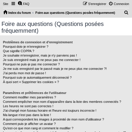
Site
FAQ
S’enregistrer
Connexion
R
Index du forum
Foire aux questions (Questions posées fréquemment)
e
Foire aux questions (Questions posées
c
fréquemment)
h
e
Problèmes de connexion et d’enregistrement
Pourquoi dois-je m’enregistrer ?
r
Que signifie COPPA ?
c
Je souhaite m’enregistrer, mais je n’y parviens pas !
Je suis enregistré mais je ne peux pas me connecter !
h
Pourquoi ne puis-je pas me connecter ?
Je me suis enregistré par le passé mais je ne peux plus me connecter ?!
e
J’ai perdu mon mot de passe !
r
Pourquoi suis-je automatiquement déconnecté ?
À quoi sert « Supprimer les cookies » ?
Paramètres et préférences de l’utilisateur
Comment modifier mes paramètres ?
Comment empêcher mon nom d’apparaître dans la liste des membres connectés ?
Les heures ne sont pas correctes !
J’ai changé mon fuseau horaire et l’heure est toujours incorrecte !
Ma langue n’est pas dans la liste !
A quoi correspondent les images à proximité de mon nom d’utilisateur ?
Comment puis-je afficher un avatar ?
Qu’est-ce que mon rang et comment le modifier ?