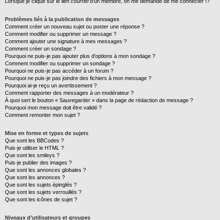
Lorsque je clique sur le lien
courriel
d’un membre, on me demande de me connecter !?
Problèmes liés à la publication de messages
Comment créer un nouveau sujet ou poster une réponse ?
Comment modifier ou supprimer un message ?
Comment ajouter une signature à mes messages ?
Comment créer un sondage ?
Pourquoi ne puis-je pas ajouter plus d’options à mon sondage ?
Comment modifier ou supprimer un sondage ?
Pourquoi ne puis-je pas accéder à un forum ?
Pourquoi ne puis-je pas joindre des fichiers à mon message ?
Pourquoi ai-je reçu un avertissement ?
Comment rapporter des messages à un modérateur ?
À quoi sert le bouton « Sauvegarder » dans la page de rédaction de message ?
Pourquoi mon message doit être validé ?
Comment remonter mon sujet ?
Mise en forme et types de sujets
Que sont les BBCodes ?
Puis-je utiliser le HTML ?
Que sont les smileys ?
Puis-je publier des images ?
Que sont les annonces globales ?
Que sont les annonces ?
Que sont les sujets épinglés ?
Que sont les sujets verrouillés ?
Que sont les icônes de sujet ?
Niveaux d’utilisateurs et groupes