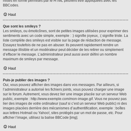
mises en forme permises par le HTML peuvent être appliquées avec les
BBCodes.
Haut
Que sont les smileys ?
Les smileys, ou émoticônes, sont de petites images utilisées pour exprimer des
sentiments avec un code simple, exemple : :) signifie joyeux, :( signifie triste. La
liste complète des smileys est visible sur la page de rédaction de message.
Essayez toutefois de ne pas en abuser. Ils peuvent rapidement rendre un
message illisible et un modérateur peut décider de les retirer ou simplement
d’effacer le message. L’administrateur peut aussi avoir défini un nombre
maximum de smileys par message.
Haut
Puis-je publier des images ?
Oui, vous pouvez afficher des images dans vos messages. Par ailleurs, si
l’administrateur a autorisé les fichiers joints, vous pouvez charger une image
sur le forum. Autrement, vous devez lier une image placée sur un serveur Web
public, exemple : http://www.exemple.com/mon-image.gif. Vous ne pouvez pas
lier des images de votre ordinateur (sauf si c’est un serveur Web public) ni des
images placées derrière des mécanismes d’authentification, exemple : boîtes
aux lettres Hotmail ou Yahoo!, sites protégés par un mot de passe, etc. Pour
afficher l’image, utilisez la balise BBCode [img].
Haut