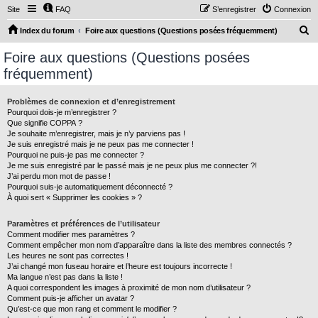
Site
FAQ
S’enregistrer
Connexion
R
Index du forum
Foire aux questions (Questions posées fréquemment)
e
Foire aux questions (Questions posées
c
fréquemment)
h
e
Problèmes de connexion et d’enregistrement
Pourquoi dois-je m’enregistrer ?
r
Que signifie COPPA ?
c
Je souhaite m’enregistrer, mais je n’y parviens pas !
Je suis enregistré mais je ne peux pas me connecter !
h
Pourquoi ne puis-je pas me connecter ?
Je me suis enregistré par le passé mais je ne peux plus me connecter ?!
e
J’ai perdu mon mot de passe !
r
Pourquoi suis-je automatiquement déconnecté ?
À quoi sert « Supprimer les cookies » ?
Paramètres et préférences de l’utilisateur
Comment modifier mes paramètres ?
Comment empêcher mon nom d’apparaître dans la liste des membres connectés ?
Les heures ne sont pas correctes !
J’ai changé mon fuseau horaire et l’heure est toujours incorrecte !
Ma langue n’est pas dans la liste !
A quoi correspondent les images à proximité de mon nom d’utilisateur ?
Comment puis-je afficher un avatar ?
Qu’est-ce que mon rang et comment le modifier ?