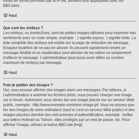
mises en forme permises par le HTML peuvent être appliquées avec les
BBCodes.
Haut
Que sont les smileys ?
Les smileys, ou émoticônes, sont de petites images utilisées pour exprimer des
sentiments avec un code simple, exemple : :) signifie joyeux, :( signifie triste. La
liste complète des smileys est visible sur la page de rédaction de message.
Essayez toutefois de ne pas en abuser. Ils peuvent rapidement rendre un
message illisible et un modérateur peut décider de les retirer ou simplement
d’effacer le message. L’administrateur peut aussi avoir défini un nombre
maximum de smileys par message.
Haut
Puis-je publier des images ?
Oui, vous pouvez afficher des images dans vos messages. Par ailleurs, si
l’administrateur a autorisé les fichiers joints, vous pouvez charger une image
sur le forum. Autrement, vous devez lier une image placée sur un serveur Web
public, exemple : http://www.exemple.com/mon-image.gif. Vous ne pouvez pas
lier des images de votre ordinateur (sauf si c’est un serveur Web public) ni des
images placées derrière des mécanismes d’authentification, exemple : boîtes
aux lettres Hotmail ou Yahoo!, sites protégés par un mot de passe, etc. Pour
afficher l’image, utilisez la balise BBCode [img].
Haut