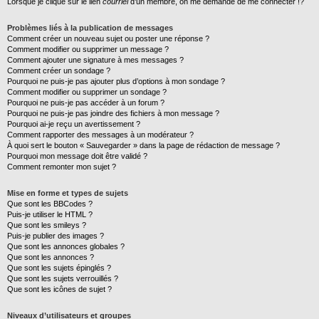
Lorsque je clique sur le lien
courriel
d’un membre, on me demande de me connecter !?
Problèmes liés à la publication de messages
Comment créer un nouveau sujet ou poster une réponse ?
Comment modifier ou supprimer un message ?
Comment ajouter une signature à mes messages ?
Comment créer un sondage ?
Pourquoi ne puis-je pas ajouter plus d’options à mon sondage ?
Comment modifier ou supprimer un sondage ?
Pourquoi ne puis-je pas accéder à un forum ?
Pourquoi ne puis-je pas joindre des fichiers à mon message ?
Pourquoi ai-je reçu un avertissement ?
Comment rapporter des messages à un modérateur ?
À quoi sert le bouton « Sauvegarder » dans la page de rédaction de message ?
Pourquoi mon message doit être validé ?
Comment remonter mon sujet ?
Mise en forme et types de sujets
Que sont les BBCodes ?
Puis-je utiliser le HTML ?
Que sont les smileys ?
Puis-je publier des images ?
Que sont les annonces globales ?
Que sont les annonces ?
Que sont les sujets épinglés ?
Que sont les sujets verrouillés ?
Que sont les icônes de sujet ?
Niveaux d’utilisateurs et groupes