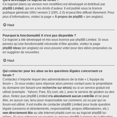
Qui a développé ce logiciel de forum ?
Ce logiciel (dans sa version non modifiée) est développé et distribué par
phpBB Limited
, qui en a les droits d’auteur. Il est publié sous la licence
publique générale GNU version 2 (GPL-2.0) et peut être diffusé librement. Pour
plus d’informations, visitez la page «
À propos de phpBB
» (en anglais).
Haut
Pourquoi la fonctionnalité X n’est pas disponible ?
Ce logiciel a été développé et mis sous licence par phpBB Limited. Si vous
pensez qu’une fonctionnalité nécessite d’être ajoutée, visitez la page
phpBB Ideas
(en anglais) où vous pouvez voter pour des idées proposées ou
en suggérer de nouvelles.
Haut
Qui contacter pour les abus ou les questions légales concernant ce
forum ?
Contactez n’importe lequel des administrateurs de la liste « L’équipe du
forum ». Si vous restez sans réponse alors prenez contact avec le propriétaire
du domaine (en faisant une
recherche sur whois
) ou si un service gratuit est
utilisé (exemple : Yahoo!, Free, f2s.com, etc.), avec le service de gestion ou des
abus. Notez que phpBB Limited
n’a absolument aucun contrôle
et ne peut
être, en aucun cas, tenu pour responsable sur
comment
,
où
ou
par qui
ce
forum est utilisé. Il est inutile de contacter phpBB Limited pour toute question
légale (cessions et désistements, responsabilité, propos diffamatoires, etc.)
non directement liée
au site Internet phpbb.com ou au logiciel phpBB lui-