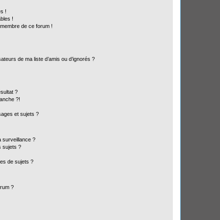
s !
bles !
n membre de ce forum !
ateurs de ma liste d’amis ou d’ignorés ?
sultat ?
anche ?!
ages et sujets ?
a surveillance ?
 sujets ?
es de sujets ?
orum ?