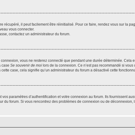
 récupéré, il peut facilement être réinitialisé. Pour ce faire, rendez vous sur la p
uveau vous connecter.
passe, contactez un administrateur du forum.
e connexion, vous ne resterez connecté que pendant une durée déterminée. Cela em
la case
Se souvenir de moi
lors de la connexion. Ce n’est pas recommandé si vous u
s cette case, cela signifie qu’un administrateur du forum a désactivé cette fonctionna
os paramètres d’authentification et votre connexion au forum. Ils fournissent aussi
teur du forum. Si vous rencontrez des problèmes de connexion ou de déconnexion, l