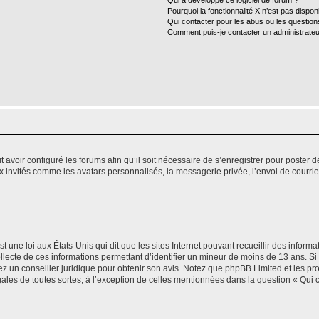
Qui a développé ce logiciel de forum ?
Pourquoi la fonctionnalité X n’est pas dispon
Qui contacter pour les abus ou les questio
Comment puis-je contacter un administrateu
t avoir configuré les forums afin qu’il soit nécessaire de s’enregistrer pour poster
x invités comme les avatars personnalisés, la messagerie privée, l’envoi de courri
t une loi aux États-Unis qui dit que les sites Internet pouvant recueillir des infor
ollecte de ces informations permettant d’identifier un mineur de moins de 13 ans. S
tez un conseiller juridique pour obtenir son avis. Notez que phpBB Limited et les pr
gales de toutes sortes, à l’exception de celles mentionnées dans la question « Qui