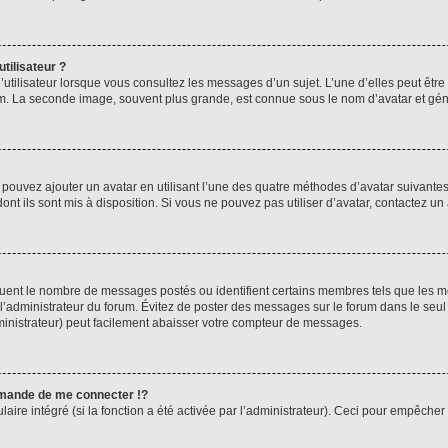
tilisateur ?
utilisateur lorsque vous consultez les messages d’un sujet. L’une d’elles peut êtr
rum. La seconde image, souvent plus grande, est connue sous le nom d’avatar et 
s pouvez ajouter un avatar en utilisant l’une des quatre méthodes d’avatar suivantes 
ont ils sont mis à disposition. Si vous ne pouvez pas utiliser d’avatar, contactez un
iquent le nombre de messages postés ou identifient certains membres tels que les 
ar l’administrateur du forum. Évitez de poster des messages sur le forum dans le seu
ministrateur) peut facilement abaisser votre compteur de messages.
mande de me connecter !?
re intégré (si la fonction a été activée par l’administrateur). Ceci pour empêcher l’u