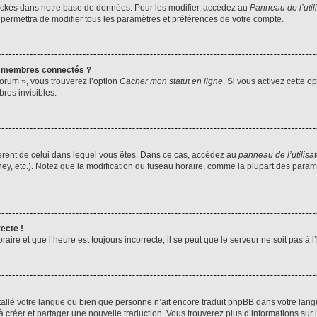
ockés dans notre base de données. Pour les modifier, accédez au
Panneau de l’util
 permettra de modifier tous les paramètres et préférences de votre compte.
s membres connectés ?
forum », vous trouverez l’option
Cacher mon statut en ligne
. Si vous activez cette o
es invisibles.
ifférent de celui dans lequel vous êtes. Dans ce cas, accédez au
panneau de l’utilisa
ney, etc.). Notez que la modification du fuseau horaire, comme la plupart des para
ecte !
aire et que l’heure est toujours incorrecte, il se peut que le serveur ne soit pas à
installé votre langue ou bien que personne n’ait encore traduit phpBB dans votre l
s à créer et partager une nouvelle traduction. Vous trouverez plus d’informations sur l