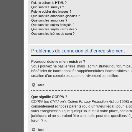
Puis-je utiliser le HTML ?
Que sont les smileys ?
Puis-je publier des images ?
Que sont les annonces globales ?
Que sont les annonces ?
Que sont les sujets épinglés ?
Que sont les sujets verrouillés ?
Que sont les icônes de sujet ?
Problèmes de connexion et d’enregistrement
Pourquoi dois-je m’enregistrer ?
Vous pouvez ne pas le faire, mais l’administrateur du forum peu
bénéficier de fonctionnalités supplémentaires inaccessibles au
création d’un compte est rapide et vivement conseillée.
Haut
Que signifie COPPA ?
COPPA (ou
Children’s Online Privacy Protection Act
de 1998) es
consentement écrit des parents (ou d’un tuteur légal) pour la c
vous enregistrez ou que quelqu’un le fait à votre place, contac
juridiques et ne sauraient être contactés pour des questions lé
forum ? ».
Haut