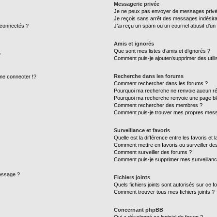
Messagerie privée
Je ne peux pas envoyer de messages privé
Je reçois sans arrêt des messages indésira
 connectés ?
J’ai reçu un spam ou un courriel abusif d’u
Amis et ignorés
Que sont mes listes d’amis et d’ignorés ?
?
Comment puis-je ajouter/supprimer des utilis
Recherche dans les forums
e connecter !?
Comment rechercher dans les forums ?
Pourquoi ma recherche ne renvoie aucun ré
Pourquoi ma recherche renvoie une page bl
Comment rechercher des membres ?
Comment puis-je trouver mes propres mess
Surveillance et favoris
Quelle est la différence entre les favoris et l
Comment mettre en favoris ou surveiller des
Comment surveiller des forums ?
Comment puis-je supprimer mes surveillanc
message ?
Fichiers joints
Quels fichiers joints sont autorisés sur ce f
Comment trouver tous mes fichiers joints ?
Concernant phpBB