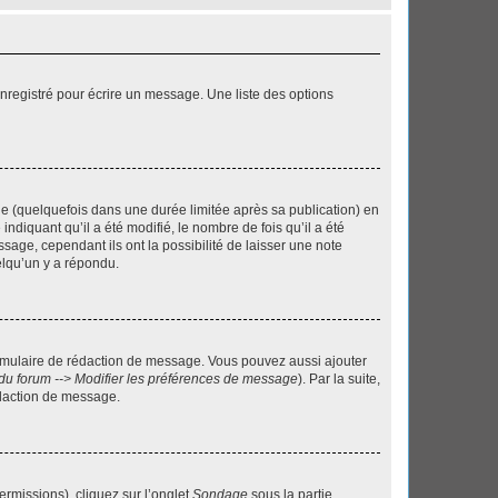
nregistré pour écrire un message. Une liste des options
 (quelquefois dans une durée limitée après sa publication) en
iquant qu’il a été modifié, le nombre de fois qu’il a été
sage, cependant ils ont la possibilité de laisser une note
elqu’un y a répondu.
rmulaire de rédaction de message. Vous pouvez aussi ajouter
du forum --> Modifier les préférences de message
). Par la suite,
daction de message.
ermissions), cliquez sur l’onglet
Sondage
sous la partie