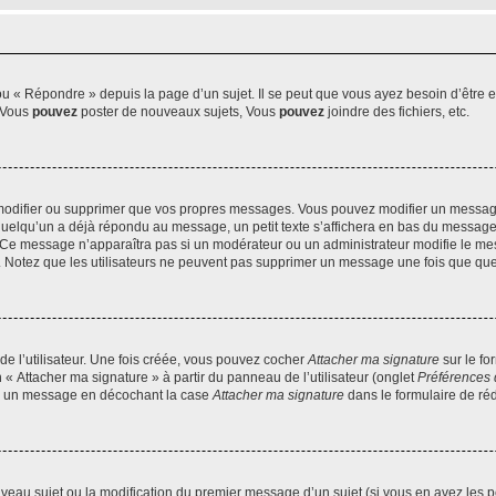
 « Répondre » depuis la page d’un sujet. Il se peut que vous ayez besoin d’être e
: Vous
pouvez
poster de nouveaux sujets, Vous
pouvez
joindre des fichiers, etc.
modifier ou supprimer que vos propres messages. Vous pouvez modifier un message
lqu’un a déjà répondu au message, un petit texte s’affichera en bas du message ind
n. Ce message n’apparaîtra pas si un modérateur ou un administrateur modifie le mes
ive. Notez que les utilisateurs ne peuvent pas supprimer un message une fois que qu
e l’utilisateur. Une fois créée, vous pouvez cocher
Attacher ma signature
sur le fo
 « Attacher ma signature » à partir du panneau de l’utilisateur (onglet
Préférences 
 à un message en décochant la case
Attacher ma signature
dans le formulaire de ré
ouveau sujet ou la modification du premier message d’un sujet (si vous en avez les p