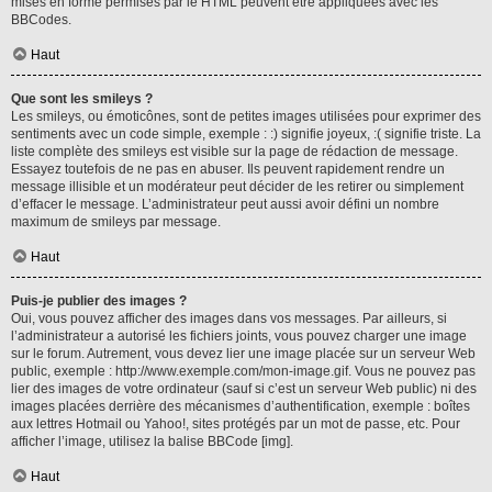
mises en forme permises par le HTML peuvent être appliquées avec les
BBCodes.
Haut
Que sont les smileys ?
Les smileys, ou émoticônes, sont de petites images utilisées pour exprimer des
sentiments avec un code simple, exemple : :) signifie joyeux, :( signifie triste. La
liste complète des smileys est visible sur la page de rédaction de message.
Essayez toutefois de ne pas en abuser. Ils peuvent rapidement rendre un
message illisible et un modérateur peut décider de les retirer ou simplement
d’effacer le message. L’administrateur peut aussi avoir défini un nombre
maximum de smileys par message.
Haut
Puis-je publier des images ?
Oui, vous pouvez afficher des images dans vos messages. Par ailleurs, si
l’administrateur a autorisé les fichiers joints, vous pouvez charger une image
sur le forum. Autrement, vous devez lier une image placée sur un serveur Web
public, exemple : http://www.exemple.com/mon-image.gif. Vous ne pouvez pas
lier des images de votre ordinateur (sauf si c’est un serveur Web public) ni des
images placées derrière des mécanismes d’authentification, exemple : boîtes
aux lettres Hotmail ou Yahoo!, sites protégés par un mot de passe, etc. Pour
afficher l’image, utilisez la balise BBCode [img].
Haut