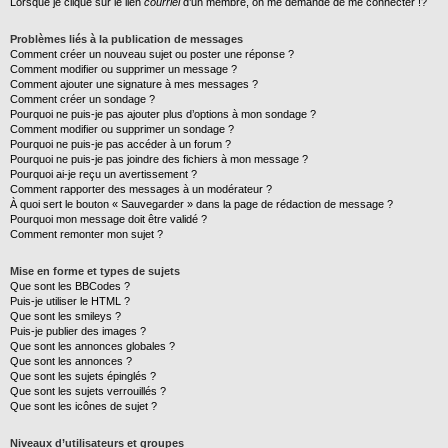
Lorsque je clique sur le lien
courriel
d’un membre, on me demande de me connecter !?
Problèmes liés à la publication de messages
Comment créer un nouveau sujet ou poster une réponse ?
Comment modifier ou supprimer un message ?
Comment ajouter une signature à mes messages ?
Comment créer un sondage ?
Pourquoi ne puis-je pas ajouter plus d’options à mon sondage ?
Comment modifier ou supprimer un sondage ?
Pourquoi ne puis-je pas accéder à un forum ?
Pourquoi ne puis-je pas joindre des fichiers à mon message ?
Pourquoi ai-je reçu un avertissement ?
Comment rapporter des messages à un modérateur ?
À quoi sert le bouton « Sauvegarder » dans la page de rédaction de message ?
Pourquoi mon message doit être validé ?
Comment remonter mon sujet ?
Mise en forme et types de sujets
Que sont les BBCodes ?
Puis-je utiliser le HTML ?
Que sont les smileys ?
Puis-je publier des images ?
Que sont les annonces globales ?
Que sont les annonces ?
Que sont les sujets épinglés ?
Que sont les sujets verrouillés ?
Que sont les icônes de sujet ?
Niveaux d’utilisateurs et groupes