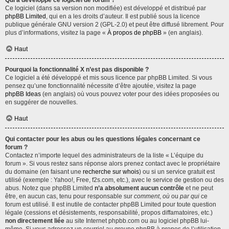
Qui a développé ce logiciel de forum ?
Ce logiciel (dans sa version non modifiée) est développé et distribué par
phpBB Limited
, qui en a les droits d’auteur. Il est publié sous la licence
publique générale GNU version 2 (GPL-2.0) et peut être diffusé librement. Pour
plus d’informations, visitez la page «
À propos de phpBB
» (en anglais).
Haut
Pourquoi la fonctionnalité X n’est pas disponible ?
Ce logiciel a été développé et mis sous licence par phpBB Limited. Si vous
pensez qu’une fonctionnalité nécessite d’être ajoutée, visitez la page
phpBB Ideas
(en anglais) où vous pouvez voter pour des idées proposées ou
en suggérer de nouvelles.
Haut
Qui contacter pour les abus ou les questions légales concernant ce
forum ?
Contactez n’importe lequel des administrateurs de la liste « L’équipe du
forum ». Si vous restez sans réponse alors prenez contact avec le propriétaire
du domaine (en faisant une
recherche sur whois
) ou si un service gratuit est
utilisé (exemple : Yahoo!, Free, f2s.com, etc.), avec le service de gestion ou des
abus. Notez que phpBB Limited
n’a absolument aucun contrôle
et ne peut
être, en aucun cas, tenu pour responsable sur
comment
,
où
ou
par qui
ce
forum est utilisé. Il est inutile de contacter phpBB Limited pour toute question
légale (cessions et désistements, responsabilité, propos diffamatoires, etc.)
non directement liée
au site Internet phpbb.com ou au logiciel phpBB lui-