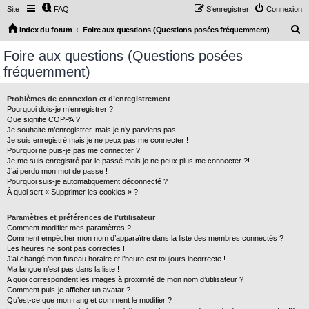
Site
FAQ
S’enregistrer
Connexion
R
Index du forum
Foire aux questions (Questions posées fréquemment)
e
Foire aux questions (Questions posées
c
fréquemment)
h
e
Problèmes de connexion et d’enregistrement
Pourquoi dois-je m’enregistrer ?
r
Que signifie COPPA ?
c
Je souhaite m’enregistrer, mais je n’y parviens pas !
Je suis enregistré mais je ne peux pas me connecter !
h
Pourquoi ne puis-je pas me connecter ?
Je me suis enregistré par le passé mais je ne peux plus me connecter ?!
e
J’ai perdu mon mot de passe !
r
Pourquoi suis-je automatiquement déconnecté ?
À quoi sert « Supprimer les cookies » ?
Paramètres et préférences de l’utilisateur
Comment modifier mes paramètres ?
Comment empêcher mon nom d’apparaître dans la liste des membres connectés ?
Les heures ne sont pas correctes !
J’ai changé mon fuseau horaire et l’heure est toujours incorrecte !
Ma langue n’est pas dans la liste !
A quoi correspondent les images à proximité de mon nom d’utilisateur ?
Comment puis-je afficher un avatar ?
Qu’est-ce que mon rang et comment le modifier ?