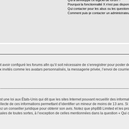
Qui a développé ce logiciel de forum ?
Pourquoi la fonctionnalité X n’est pas dispon
Qui contacter pour les abus ou les questio
Comment puis-je contacter un administrateu
t avoir configuré les forums afin qu’il soit nécessaire de s’enregistrer pour poster
x invités comme les avatars personnalisés, la messagerie privée, l’envoi de courri
t une loi aux États-Unis qui dit que les sites Internet pouvant recueillir des infor
ollecte de ces informations permettant d’identifier un mineur de moins de 13 ans. S
tez un conseiller juridique pour obtenir son avis. Notez que phpBB Limited et les pr
gales de toutes sortes, à l’exception de celles mentionnées dans la question « Qui