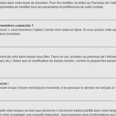
ockés dans notre base de données. Pour les modifier, accédez au
Panneau de l’util
 permettra de modifier tous les paramètres et préférences de votre compte.
s membres connectés ?
forum », vous trouverez l’option
Cacher mon statut en ligne
. Si vous activez cette o
es invisibles.
ifférent de celui dans lequel vous êtes. Dans ce cas, accédez au
panneau de l’utilisa
ney, etc.). Notez que la modification du fuseau horaire, comme la plupart des para
ecte !
aire et que l’heure est toujours incorrecte, il se peut que le serveur ne soit pas à
installé votre langue ou bien que personne n’ait encore traduit phpBB dans votre l
s à créer et partager une nouvelle traduction. Vous trouverez plus d’informations sur l