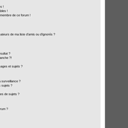
s !
bles !
n membre de ce forum !
ateurs de ma liste d’amis ou d’ignorés ?
sultat ?
anche ?!
ages et sujets ?
a surveillance ?
 sujets ?
es de sujets ?
orum ?