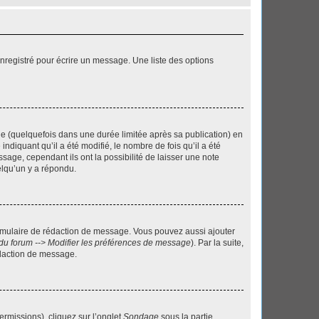
nregistré pour écrire un message. Une liste des options
 (quelquefois dans une durée limitée après sa publication) en
iquant qu’il a été modifié, le nombre de fois qu’il a été
sage, cependant ils ont la possibilité de laisser une note
elqu’un y a répondu.
rmulaire de rédaction de message. Vous pouvez aussi ajouter
du forum --> Modifier les préférences de message
). Par la suite,
daction de message.
ermissions), cliquez sur l’onglet
Sondage
sous la partie