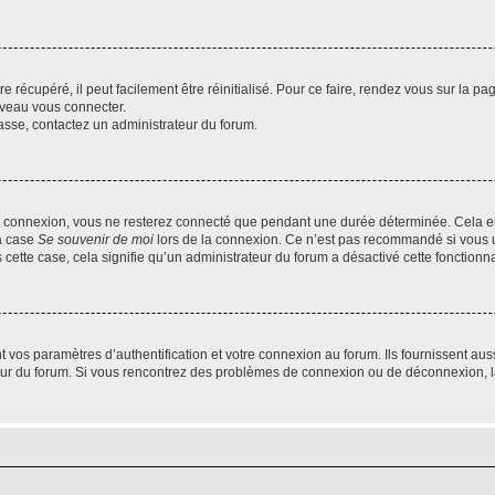
 récupéré, il peut facilement être réinitialisé. Pour ce faire, rendez vous sur la p
uveau vous connecter.
passe, contactez un administrateur du forum.
e connexion, vous ne resterez connecté que pendant une durée déterminée. Cela em
la case
Se souvenir de moi
lors de la connexion. Ce n’est pas recommandé si vous u
s cette case, cela signifie qu’un administrateur du forum a désactivé cette fonctionna
os paramètres d’authentification et votre connexion au forum. Ils fournissent aussi
teur du forum. Si vous rencontrez des problèmes de connexion ou de déconnexion, l