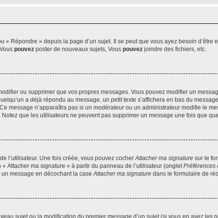
 « Répondre » depuis la page d’un sujet. Il se peut que vous ayez besoin d’être e
: Vous
pouvez
poster de nouveaux sujets, Vous
pouvez
joindre des fichiers, etc.
modifier ou supprimer que vos propres messages. Vous pouvez modifier un message
lqu’un a déjà répondu au message, un petit texte s’affichera en bas du message ind
n. Ce message n’apparaîtra pas si un modérateur ou un administrateur modifie le mes
ive. Notez que les utilisateurs ne peuvent pas supprimer un message une fois que qu
e l’utilisateur. Une fois créée, vous pouvez cocher
Attacher ma signature
sur le fo
 « Attacher ma signature » à partir du panneau de l’utilisateur (onglet
Préférences 
 à un message en décochant la case
Attacher ma signature
dans le formulaire de ré
ouveau sujet ou la modification du premier message d’un sujet (si vous en avez les p