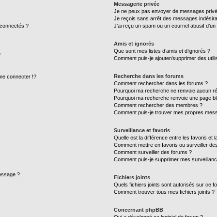
Messagerie privée
Je ne peux pas envoyer de messages privé
Je reçois sans arrêt des messages indésira
 connectés ?
J’ai reçu un spam ou un courriel abusif d’u
Amis et ignorés
Que sont mes listes d’amis et d’ignorés ?
?
Comment puis-je ajouter/supprimer des utilis
Recherche dans les forums
e connecter !?
Comment rechercher dans les forums ?
Pourquoi ma recherche ne renvoie aucun ré
Pourquoi ma recherche renvoie une page bl
Comment rechercher des membres ?
Comment puis-je trouver mes propres mess
Surveillance et favoris
Quelle est la différence entre les favoris et l
Comment mettre en favoris ou surveiller des
Comment surveiller des forums ?
Comment puis-je supprimer mes surveillanc
message ?
Fichiers joints
Quels fichiers joints sont autorisés sur ce f
Comment trouver tous mes fichiers joints ?
Concernant phpBB