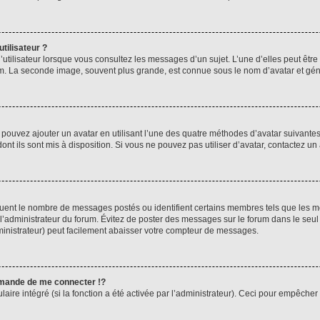
tilisateur ?
utilisateur lorsque vous consultez les messages d’un sujet. L’une d’elles peut êtr
rum. La seconde image, souvent plus grande, est connue sous le nom d’avatar et 
s pouvez ajouter un avatar en utilisant l’une des quatre méthodes d’avatar suivantes 
ont ils sont mis à disposition. Si vous ne pouvez pas utiliser d’avatar, contactez un
iquent le nombre de messages postés ou identifient certains membres tels que les 
ar l’administrateur du forum. Évitez de poster des messages sur le forum dans le seu
ministrateur) peut facilement abaisser votre compteur de messages.
mande de me connecter !?
re intégré (si la fonction a été activée par l’administrateur). Ceci pour empêcher l’u