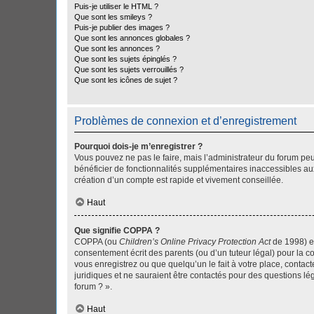
Puis-je utiliser le HTML ?
Que sont les smileys ?
Puis-je publier des images ?
Que sont les annonces globales ?
Que sont les annonces ?
Que sont les sujets épinglés ?
Que sont les sujets verrouillés ?
Que sont les icônes de sujet ?
Problèmes de connexion et d’enregistrement
Pourquoi dois-je m’enregistrer ?
Vous pouvez ne pas le faire, mais l’administrateur du forum peu
bénéficier de fonctionnalités supplémentaires inaccessibles au
création d’un compte est rapide et vivement conseillée.
Haut
Que signifie COPPA ?
COPPA (ou
Children’s Online Privacy Protection Act
de 1998) es
consentement écrit des parents (ou d’un tuteur légal) pour la c
vous enregistrez ou que quelqu’un le fait à votre place, contac
juridiques et ne sauraient être contactés pour des questions lé
forum ? ».
Haut