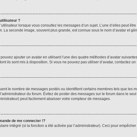
tilisateur ?
utilisateur lorsque vous consultez les messages d’un sujet. L’une d’elles peut êtr
rum. La seconde image, souvent plus grande, est connue sous le nom d’avatar et 
s pouvez ajouter un avatar en utilisant l’une des quatre méthodes d’avatar suivantes 
ont ils sont mis à disposition. Si vous ne pouvez pas utiliser d’avatar, contactez un
iquent le nombre de messages postés ou identifient certains membres tels que les 
ar l’administrateur du forum. Évitez de poster des messages sur le forum dans le seu
ministrateur) peut facilement abaisser votre compteur de messages.
mande de me connecter !?
re intégré (si la fonction a été activée par l’administrateur). Ceci pour empêcher l’u