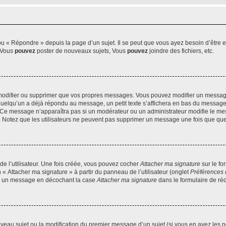
 « Répondre » depuis la page d’un sujet. Il se peut que vous ayez besoin d’être e
: Vous
pouvez
poster de nouveaux sujets, Vous
pouvez
joindre des fichiers, etc.
modifier ou supprimer que vos propres messages. Vous pouvez modifier un message
lqu’un a déjà répondu au message, un petit texte s’affichera en bas du message ind
n. Ce message n’apparaîtra pas si un modérateur ou un administrateur modifie le mes
ive. Notez que les utilisateurs ne peuvent pas supprimer un message une fois que qu
e l’utilisateur. Une fois créée, vous pouvez cocher
Attacher ma signature
sur le fo
 « Attacher ma signature » à partir du panneau de l’utilisateur (onglet
Préférences 
 à un message en décochant la case
Attacher ma signature
dans le formulaire de ré
ouveau sujet ou la modification du premier message d’un sujet (si vous en avez les p