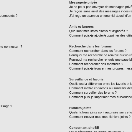
Messagerie privée
Je ne peux pas envoyer de messages privé
Je reçois sans arrêt des messages indésira
 connectés ?
J’ai reçu un spam ou un courriel abusif d’u
Amis et ignorés
Que sont mes listes d’amis et d’ignorés ?
?
Comment puis-je ajouter/supprimer des utilis
Recherche dans les forums
e connecter !?
Comment rechercher dans les forums ?
Pourquoi ma recherche ne renvoie aucun ré
Pourquoi ma recherche renvoie une page bl
Comment rechercher des membres ?
Comment puis-je trouver mes propres mess
Surveillance et favoris
Quelle est la différence entre les favoris et l
Comment mettre en favoris ou surveiller des
Comment surveiller des forums ?
Comment puis-je supprimer mes surveillanc
message ?
Fichiers joints
Quels fichiers joints sont autorisés sur ce f
Comment trouver tous mes fichiers joints ?
Concernant phpBB