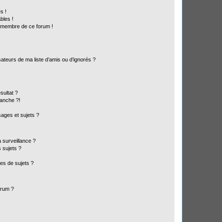
s !
bles !
n membre de ce forum !
ateurs de ma liste d’amis ou d’ignorés ?
sultat ?
anche ?!
ages et sujets ?
a surveillance ?
 sujets ?
es de sujets ?
orum ?