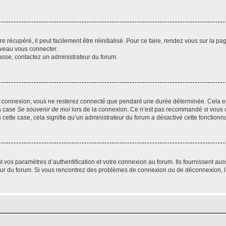
 récupéré, il peut facilement être réinitialisé. Pour ce faire, rendez vous sur la p
uveau vous connecter.
passe, contactez un administrateur du forum.
e connexion, vous ne resterez connecté que pendant une durée déterminée. Cela em
la case
Se souvenir de moi
lors de la connexion. Ce n’est pas recommandé si vous u
s cette case, cela signifie qu’un administrateur du forum a désactivé cette fonctionna
os paramètres d’authentification et votre connexion au forum. Ils fournissent aussi
teur du forum. Si vous rencontrez des problèmes de connexion ou de déconnexion, l