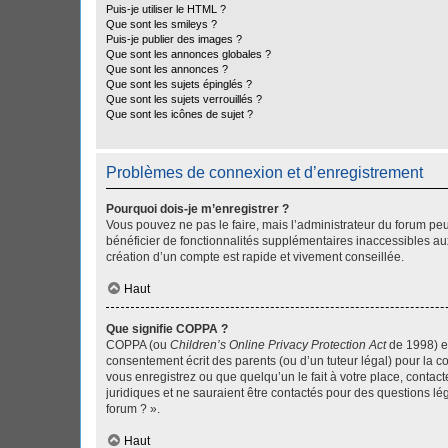
Puis-je utiliser le HTML ?
Que sont les smileys ?
Puis-je publier des images ?
Que sont les annonces globales ?
Que sont les annonces ?
Que sont les sujets épinglés ?
Que sont les sujets verrouillés ?
Que sont les icônes de sujet ?
Problèmes de connexion et d’enregistrement
Pourquoi dois-je m’enregistrer ?
Vous pouvez ne pas le faire, mais l’administrateur du forum peu
bénéficier de fonctionnalités supplémentaires inaccessibles au
création d’un compte est rapide et vivement conseillée.
Haut
Que signifie COPPA ?
COPPA (ou
Children’s Online Privacy Protection Act
de 1998) es
consentement écrit des parents (ou d’un tuteur légal) pour la c
vous enregistrez ou que quelqu’un le fait à votre place, contac
juridiques et ne sauraient être contactés pour des questions lé
forum ? ».
Haut