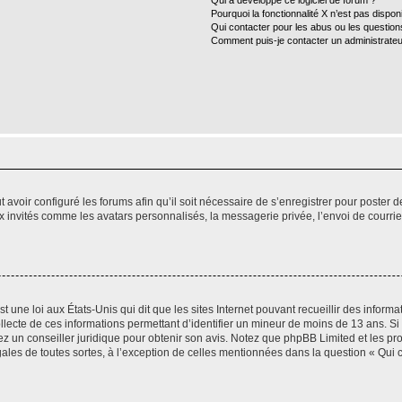
Qui a développé ce logiciel de forum ?
Pourquoi la fonctionnalité X n’est pas dispon
Qui contacter pour les abus ou les questio
Comment puis-je contacter un administrateu
t avoir configuré les forums afin qu’il soit nécessaire de s’enregistrer pour poster
x invités comme les avatars personnalisés, la messagerie privée, l’envoi de courri
t une loi aux États-Unis qui dit que les sites Internet pouvant recueillir des infor
ollecte de ces informations permettant d’identifier un mineur de moins de 13 ans. S
tez un conseiller juridique pour obtenir son avis. Notez que phpBB Limited et les pr
gales de toutes sortes, à l’exception de celles mentionnées dans la question « Qui