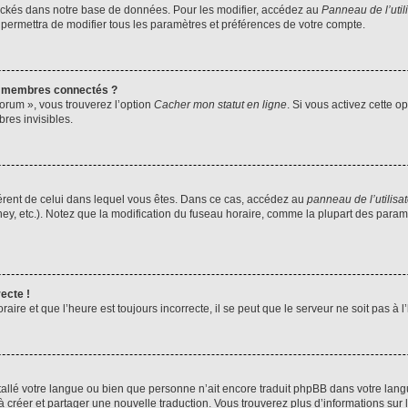
ockés dans notre base de données. Pour les modifier, accédez au
Panneau de l’util
 permettra de modifier tous les paramètres et préférences de votre compte.
s membres connectés ?
forum », vous trouverez l’option
Cacher mon statut en ligne
. Si vous activez cette o
es invisibles.
ifférent de celui dans lequel vous êtes. Dans ce cas, accédez au
panneau de l’utilisa
ney, etc.). Notez que la modification du fuseau horaire, comme la plupart des para
ecte !
aire et que l’heure est toujours incorrecte, il se peut que le serveur ne soit pas à
installé votre langue ou bien que personne n’ait encore traduit phpBB dans votre l
s à créer et partager une nouvelle traduction. Vous trouverez plus d’informations sur l