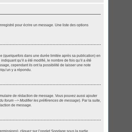
nregistré pour écrire un message. Une liste des options
 (quelquefois dans une durée limitée après sa publication) en
iquant qu’il a été modifié, le nombre de fois qu’il a été
sage, cependant ils ont la possibilité de laisser une note
elqu’un y a répondu.
rmulaire de rédaction de message. Vous pouvez aussi ajouter
du forum --> Modifier les préférences de message
). Par la suite,
daction de message.
ermissions), cliquez sur l’onglet
Sondage
sous la partie