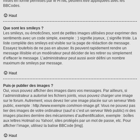
mises en forme permises par le HTML peuvent être appliquées avec les
BBCodes.
Haut
Que sont les smileys ?
Les smileys, ou émoticônes, sont de petites images utilisées pour exprimer des
sentiments avec un code simple, exemple : :) signifie joyeux, :( signifie triste. La
liste complète des smileys est visible sur la page de rédaction de message.
Essayez toutefois de ne pas en abuser. Ils peuvent rapidement rendre un
message illisible et un modérateur peut décider de les retirer ou simplement
d’effacer le message. L’administrateur peut aussi avoir défini un nombre
maximum de smileys par message.
Haut
Puis-je publier des images ?
Oui, vous pouvez afficher des images dans vos messages. Par ailleurs, si
l’administrateur a autorisé les fichiers joints, vous pouvez charger une image
sur le forum. Autrement, vous devez lier une image placée sur un serveur Web
public, exemple : http://www.exemple.com/mon-image.gif. Vous ne pouvez pas
lier des images de votre ordinateur (sauf si c’est un serveur Web public) ni des
images placées derrière des mécanismes d’authentification, exemple : boîtes
aux lettres Hotmail ou Yahoo!, sites protégés par un mot de passe, etc. Pour
afficher l’image, utilisez la balise BBCode [img].
Haut