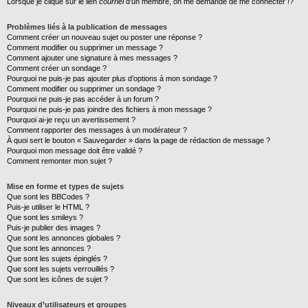
Lorsque je clique sur le lien
courriel
d’un membre, on me demande de me connecter !?
Problèmes liés à la publication de messages
Comment créer un nouveau sujet ou poster une réponse ?
Comment modifier ou supprimer un message ?
Comment ajouter une signature à mes messages ?
Comment créer un sondage ?
Pourquoi ne puis-je pas ajouter plus d’options à mon sondage ?
Comment modifier ou supprimer un sondage ?
Pourquoi ne puis-je pas accéder à un forum ?
Pourquoi ne puis-je pas joindre des fichiers à mon message ?
Pourquoi ai-je reçu un avertissement ?
Comment rapporter des messages à un modérateur ?
À quoi sert le bouton « Sauvegarder » dans la page de rédaction de message ?
Pourquoi mon message doit être validé ?
Comment remonter mon sujet ?
Mise en forme et types de sujets
Que sont les BBCodes ?
Puis-je utiliser le HTML ?
Que sont les smileys ?
Puis-je publier des images ?
Que sont les annonces globales ?
Que sont les annonces ?
Que sont les sujets épinglés ?
Que sont les sujets verrouillés ?
Que sont les icônes de sujet ?
Niveaux d’utilisateurs et groupes