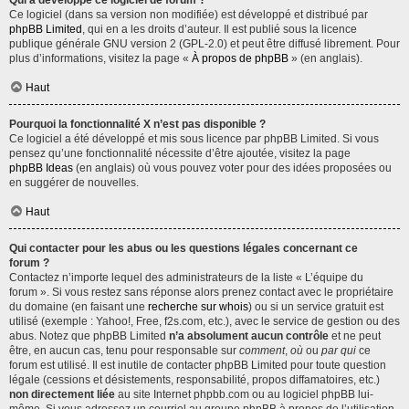
Qui a développé ce logiciel de forum ?
Ce logiciel (dans sa version non modifiée) est développé et distribué par
phpBB Limited
, qui en a les droits d’auteur. Il est publié sous la licence
publique générale GNU version 2 (GPL-2.0) et peut être diffusé librement. Pour
plus d’informations, visitez la page «
À propos de phpBB
» (en anglais).
Haut
Pourquoi la fonctionnalité X n’est pas disponible ?
Ce logiciel a été développé et mis sous licence par phpBB Limited. Si vous
pensez qu’une fonctionnalité nécessite d’être ajoutée, visitez la page
phpBB Ideas
(en anglais) où vous pouvez voter pour des idées proposées ou
en suggérer de nouvelles.
Haut
Qui contacter pour les abus ou les questions légales concernant ce
forum ?
Contactez n’importe lequel des administrateurs de la liste « L’équipe du
forum ». Si vous restez sans réponse alors prenez contact avec le propriétaire
du domaine (en faisant une
recherche sur whois
) ou si un service gratuit est
utilisé (exemple : Yahoo!, Free, f2s.com, etc.), avec le service de gestion ou des
abus. Notez que phpBB Limited
n’a absolument aucun contrôle
et ne peut
être, en aucun cas, tenu pour responsable sur
comment
,
où
ou
par qui
ce
forum est utilisé. Il est inutile de contacter phpBB Limited pour toute question
légale (cessions et désistements, responsabilité, propos diffamatoires, etc.)
non directement liée
au site Internet phpbb.com ou au logiciel phpBB lui-