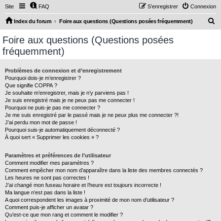
Site
FAQ
S’enregistrer
Connexion
R
Index du forum
Foire aux questions (Questions posées fréquemment)
e
Foire aux questions (Questions posées
c
fréquemment)
h
e
Problèmes de connexion et d’enregistrement
Pourquoi dois-je m’enregistrer ?
r
Que signifie COPPA ?
c
Je souhaite m’enregistrer, mais je n’y parviens pas !
Je suis enregistré mais je ne peux pas me connecter !
h
Pourquoi ne puis-je pas me connecter ?
Je me suis enregistré par le passé mais je ne peux plus me connecter ?!
e
J’ai perdu mon mot de passe !
r
Pourquoi suis-je automatiquement déconnecté ?
À quoi sert « Supprimer les cookies » ?
Paramètres et préférences de l’utilisateur
Comment modifier mes paramètres ?
Comment empêcher mon nom d’apparaître dans la liste des membres connectés ?
Les heures ne sont pas correctes !
J’ai changé mon fuseau horaire et l’heure est toujours incorrecte !
Ma langue n’est pas dans la liste !
A quoi correspondent les images à proximité de mon nom d’utilisateur ?
Comment puis-je afficher un avatar ?
Qu’est-ce que mon rang et comment le modifier ?