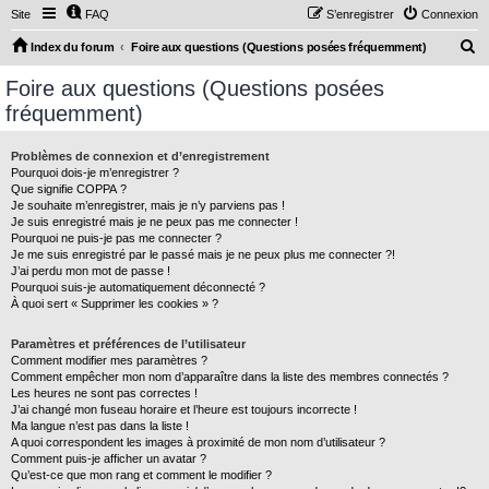
Site
FAQ
S’enregistrer
Connexion
R
Index du forum
Foire aux questions (Questions posées fréquemment)
e
Foire aux questions (Questions posées
c
fréquemment)
h
e
Problèmes de connexion et d’enregistrement
Pourquoi dois-je m’enregistrer ?
r
Que signifie COPPA ?
c
Je souhaite m’enregistrer, mais je n’y parviens pas !
Je suis enregistré mais je ne peux pas me connecter !
h
Pourquoi ne puis-je pas me connecter ?
Je me suis enregistré par le passé mais je ne peux plus me connecter ?!
e
J’ai perdu mon mot de passe !
r
Pourquoi suis-je automatiquement déconnecté ?
À quoi sert « Supprimer les cookies » ?
Paramètres et préférences de l’utilisateur
Comment modifier mes paramètres ?
Comment empêcher mon nom d’apparaître dans la liste des membres connectés ?
Les heures ne sont pas correctes !
J’ai changé mon fuseau horaire et l’heure est toujours incorrecte !
Ma langue n’est pas dans la liste !
A quoi correspondent les images à proximité de mon nom d’utilisateur ?
Comment puis-je afficher un avatar ?
Qu’est-ce que mon rang et comment le modifier ?