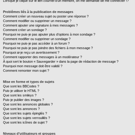
Lorsque je clique sur le lien
courriel
d’un membre, on me demande de me connecter !?
Problèmes liés à la publication de messages
Comment créer un nouveau sujet ou poster une réponse ?
Comment modifier ou supprimer un message ?
Comment ajouter une signature à mes messages ?
Comment créer un sondage ?
Pourquoi ne puis-je pas ajouter plus d’options à mon sondage ?
Comment modifier ou supprimer un sondage ?
Pourquoi ne puis-je pas accéder à un forum ?
Pourquoi ne puis-je pas joindre des fichiers à mon message ?
Pourquoi ai-je reçu un avertissement ?
Comment rapporter des messages à un modérateur ?
À quoi sert le bouton « Sauvegarder » dans la page de rédaction de message ?
Pourquoi mon message doit être validé ?
Comment remonter mon sujet ?
Mise en forme et types de sujets
Que sont les BBCodes ?
Puis-je utiliser le HTML ?
Que sont les smileys ?
Puis-je publier des images ?
Que sont les annonces globales ?
Que sont les annonces ?
Que sont les sujets épinglés ?
Que sont les sujets verrouillés ?
Que sont les icônes de sujet ?
Niveaux d’utilisateurs et groupes