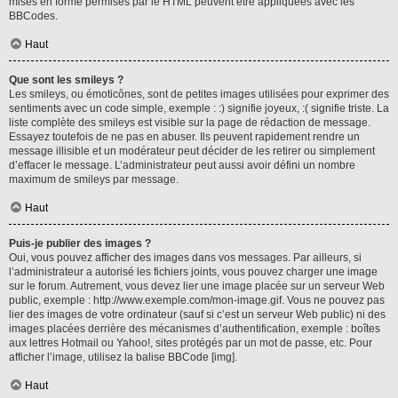
mises en forme permises par le HTML peuvent être appliquées avec les
BBCodes.
Haut
Que sont les smileys ?
Les smileys, ou émoticônes, sont de petites images utilisées pour exprimer des
sentiments avec un code simple, exemple : :) signifie joyeux, :( signifie triste. La
liste complète des smileys est visible sur la page de rédaction de message.
Essayez toutefois de ne pas en abuser. Ils peuvent rapidement rendre un
message illisible et un modérateur peut décider de les retirer ou simplement
d’effacer le message. L’administrateur peut aussi avoir défini un nombre
maximum de smileys par message.
Haut
Puis-je publier des images ?
Oui, vous pouvez afficher des images dans vos messages. Par ailleurs, si
l’administrateur a autorisé les fichiers joints, vous pouvez charger une image
sur le forum. Autrement, vous devez lier une image placée sur un serveur Web
public, exemple : http://www.exemple.com/mon-image.gif. Vous ne pouvez pas
lier des images de votre ordinateur (sauf si c’est un serveur Web public) ni des
images placées derrière des mécanismes d’authentification, exemple : boîtes
aux lettres Hotmail ou Yahoo!, sites protégés par un mot de passe, etc. Pour
afficher l’image, utilisez la balise BBCode [img].
Haut