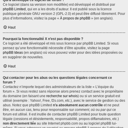
Qui a développé ce logiciel de forum ?
Ce logiciel (dans sa version non modifiée) est développé et distribué par
phpBB Limited
, qui en a les droits d’auteur. Il est publié sous la licence
publique générale GNU version 2 (GPL-2.0) et peut être diffusé librement. Pour
plus d’informations, visitez la page «
À propos de phpBB
» (en anglais).
Haut
Pourquoi la fonctionnalité X n’est pas disponible ?
Ce logiciel a été développé et mis sous licence par phpBB Limited. Si vous
pensez qu’une fonctionnalité nécessite d’être ajoutée, visitez la page
phpBB Ideas
(en anglais) où vous pouvez voter pour des idées proposées ou
en suggérer de nouvelles.
Haut
Qui contacter pour les abus ou les questions légales concernant ce
forum ?
Contactez n’importe lequel des administrateurs de la liste « L’équipe du
forum ». Si vous restez sans réponse alors prenez contact avec le propriétaire
du domaine (en faisant une
recherche sur whois
) ou si un service gratuit est
utilisé (exemple : Yahoo!, Free, f2s.com, etc.), avec le service de gestion ou des
abus. Notez que phpBB Limited
n’a absolument aucun contrôle
et ne peut
être, en aucun cas, tenu pour responsable sur
comment
,
où
ou
par qui
ce
forum est utilisé. Il est inutile de contacter phpBB Limited pour toute question
légale (cessions et désistements, responsabilité, propos diffamatoires, etc.)
non directement liée
au site Internet phpbb.com ou au logiciel phpBB lui-