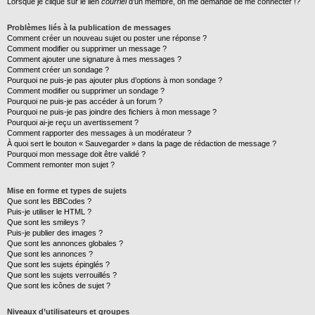
Lorsque je clique sur le lien
courriel
d’un membre, on me demande de me connecter !?
Problèmes liés à la publication de messages
Comment créer un nouveau sujet ou poster une réponse ?
Comment modifier ou supprimer un message ?
Comment ajouter une signature à mes messages ?
Comment créer un sondage ?
Pourquoi ne puis-je pas ajouter plus d’options à mon sondage ?
Comment modifier ou supprimer un sondage ?
Pourquoi ne puis-je pas accéder à un forum ?
Pourquoi ne puis-je pas joindre des fichiers à mon message ?
Pourquoi ai-je reçu un avertissement ?
Comment rapporter des messages à un modérateur ?
À quoi sert le bouton « Sauvegarder » dans la page de rédaction de message ?
Pourquoi mon message doit être validé ?
Comment remonter mon sujet ?
Mise en forme et types de sujets
Que sont les BBCodes ?
Puis-je utiliser le HTML ?
Que sont les smileys ?
Puis-je publier des images ?
Que sont les annonces globales ?
Que sont les annonces ?
Que sont les sujets épinglés ?
Que sont les sujets verrouillés ?
Que sont les icônes de sujet ?
Niveaux d’utilisateurs et groupes