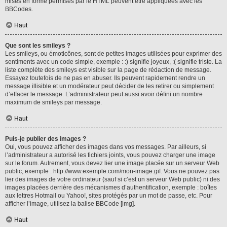
mises en forme permises par le HTML peuvent être appliquées avec les
BBCodes.
Haut
Que sont les smileys ?
Les smileys, ou émoticônes, sont de petites images utilisées pour exprimer des
sentiments avec un code simple, exemple : :) signifie joyeux, :( signifie triste. La
liste complète des smileys est visible sur la page de rédaction de message.
Essayez toutefois de ne pas en abuser. Ils peuvent rapidement rendre un
message illisible et un modérateur peut décider de les retirer ou simplement
d’effacer le message. L’administrateur peut aussi avoir défini un nombre
maximum de smileys par message.
Haut
Puis-je publier des images ?
Oui, vous pouvez afficher des images dans vos messages. Par ailleurs, si
l’administrateur a autorisé les fichiers joints, vous pouvez charger une image
sur le forum. Autrement, vous devez lier une image placée sur un serveur Web
public, exemple : http://www.exemple.com/mon-image.gif. Vous ne pouvez pas
lier des images de votre ordinateur (sauf si c’est un serveur Web public) ni des
images placées derrière des mécanismes d’authentification, exemple : boîtes
aux lettres Hotmail ou Yahoo!, sites protégés par un mot de passe, etc. Pour
afficher l’image, utilisez la balise BBCode [img].
Haut