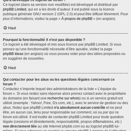
Qui a développé ce logiciel de forum ?
Ce logiciel (dans sa version non modifiée) est développé et distribué par
phpBB Limited
, qui en a les droits d’auteur. Il est publié sous la licence
publique générale GNU version 2 (GPL-2.0) et peut être diffusé librement. Pour
plus d’informations, visitez la page «
À propos de phpBB
» (en anglais).
Haut
Pourquoi la fonctionnalité X n’est pas disponible ?
Ce logiciel a été développé et mis sous licence par phpBB Limited. Si vous
pensez qu’une fonctionnalité nécessite d’être ajoutée, visitez la page
phpBB Ideas
(en anglais) où vous pouvez voter pour des idées proposées ou
en suggérer de nouvelles.
Haut
Qui contacter pour les abus ou les questions légales concernant ce
forum ?
Contactez n’importe lequel des administrateurs de la liste « L’équipe du
forum ». Si vous restez sans réponse alors prenez contact avec le propriétaire
du domaine (en faisant une
recherche sur whois
) ou si un service gratuit est
utilisé (exemple : Yahoo!, Free, f2s.com, etc.), avec le service de gestion ou des
abus. Notez que phpBB Limited
n’a absolument aucun contrôle
et ne peut
être, en aucun cas, tenu pour responsable sur
comment
,
où
ou
par qui
ce
forum est utilisé. Il est inutile de contacter phpBB Limited pour toute question
légale (cessions et désistements, responsabilité, propos diffamatoires, etc.)
non directement liée
au site Internet phpbb.com ou au logiciel phpBB lui-