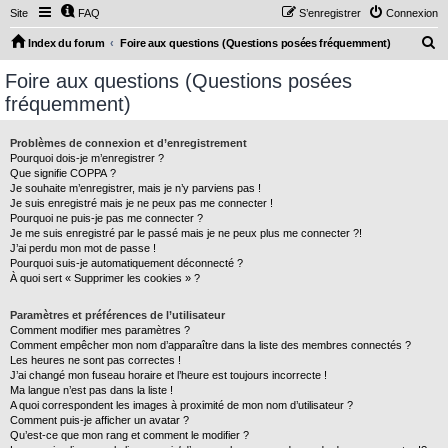
Site
FAQ
S’enregistrer
Connexion
R
Index du forum
Foire aux questions (Questions posées fréquemment)
e
Foire aux questions (Questions posées
c
fréquemment)
h
e
Problèmes de connexion et d’enregistrement
Pourquoi dois-je m’enregistrer ?
r
Que signifie COPPA ?
c
Je souhaite m’enregistrer, mais je n’y parviens pas !
Je suis enregistré mais je ne peux pas me connecter !
h
Pourquoi ne puis-je pas me connecter ?
Je me suis enregistré par le passé mais je ne peux plus me connecter ?!
e
J’ai perdu mon mot de passe !
r
Pourquoi suis-je automatiquement déconnecté ?
À quoi sert « Supprimer les cookies » ?
Paramètres et préférences de l’utilisateur
Comment modifier mes paramètres ?
Comment empêcher mon nom d’apparaître dans la liste des membres connectés ?
Les heures ne sont pas correctes !
J’ai changé mon fuseau horaire et l’heure est toujours incorrecte !
Ma langue n’est pas dans la liste !
A quoi correspondent les images à proximité de mon nom d’utilisateur ?
Comment puis-je afficher un avatar ?
Qu’est-ce que mon rang et comment le modifier ?