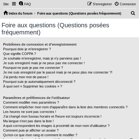
Site
FAQ
S’enregistrer
Connexion
R
Index du forum
Foire aux questions (Questions posées fréquemment)
e
Foire aux questions (Questions posées
c
fréquemment)
h
e
Problèmes de connexion et d’enregistrement
Pourquoi dois-je m’enregistrer ?
r
Que signifie COPPA ?
c
Je souhaite m’enregistrer, mais je n’y parviens pas !
Je suis enregistré mais je ne peux pas me connecter !
h
Pourquoi ne puis-je pas me connecter ?
Je me suis enregistré par le passé mais je ne peux plus me connecter ?!
e
J’ai perdu mon mot de passe !
r
Pourquoi suis-je automatiquement déconnecté ?
À quoi sert « Supprimer les cookies » ?
Paramètres et préférences de l’utilisateur
Comment modifier mes paramètres ?
Comment empêcher mon nom d’apparaître dans la liste des membres connectés ?
Les heures ne sont pas correctes !
J’ai changé mon fuseau horaire et l’heure est toujours incorrecte !
Ma langue n’est pas dans la liste !
A quoi correspondent les images à proximité de mon nom d’utilisateur ?
Comment puis-je afficher un avatar ?
Qu’est-ce que mon rang et comment le modifier ?