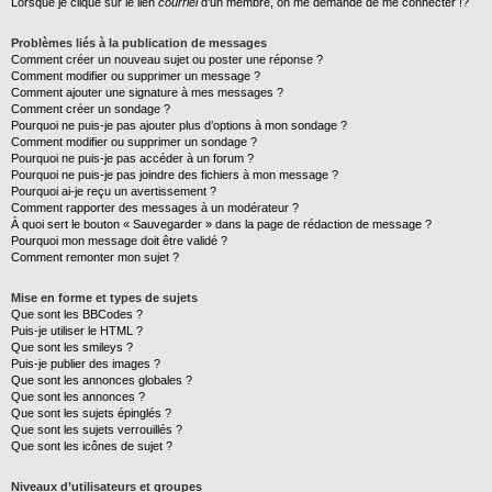
Lorsque je clique sur le lien
courriel
d’un membre, on me demande de me connecter !?
Problèmes liés à la publication de messages
Comment créer un nouveau sujet ou poster une réponse ?
Comment modifier ou supprimer un message ?
Comment ajouter une signature à mes messages ?
Comment créer un sondage ?
Pourquoi ne puis-je pas ajouter plus d’options à mon sondage ?
Comment modifier ou supprimer un sondage ?
Pourquoi ne puis-je pas accéder à un forum ?
Pourquoi ne puis-je pas joindre des fichiers à mon message ?
Pourquoi ai-je reçu un avertissement ?
Comment rapporter des messages à un modérateur ?
À quoi sert le bouton « Sauvegarder » dans la page de rédaction de message ?
Pourquoi mon message doit être validé ?
Comment remonter mon sujet ?
Mise en forme et types de sujets
Que sont les BBCodes ?
Puis-je utiliser le HTML ?
Que sont les smileys ?
Puis-je publier des images ?
Que sont les annonces globales ?
Que sont les annonces ?
Que sont les sujets épinglés ?
Que sont les sujets verrouillés ?
Que sont les icônes de sujet ?
Niveaux d’utilisateurs et groupes