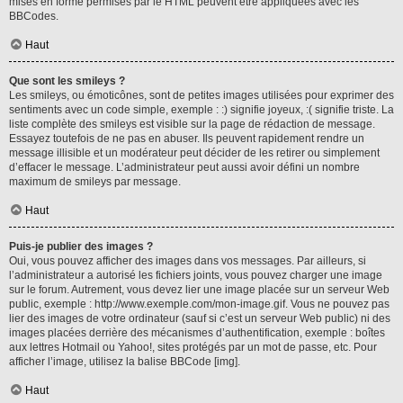
mises en forme permises par le HTML peuvent être appliquées avec les
BBCodes.
Haut
Que sont les smileys ?
Les smileys, ou émoticônes, sont de petites images utilisées pour exprimer des
sentiments avec un code simple, exemple : :) signifie joyeux, :( signifie triste. La
liste complète des smileys est visible sur la page de rédaction de message.
Essayez toutefois de ne pas en abuser. Ils peuvent rapidement rendre un
message illisible et un modérateur peut décider de les retirer ou simplement
d’effacer le message. L’administrateur peut aussi avoir défini un nombre
maximum de smileys par message.
Haut
Puis-je publier des images ?
Oui, vous pouvez afficher des images dans vos messages. Par ailleurs, si
l’administrateur a autorisé les fichiers joints, vous pouvez charger une image
sur le forum. Autrement, vous devez lier une image placée sur un serveur Web
public, exemple : http://www.exemple.com/mon-image.gif. Vous ne pouvez pas
lier des images de votre ordinateur (sauf si c’est un serveur Web public) ni des
images placées derrière des mécanismes d’authentification, exemple : boîtes
aux lettres Hotmail ou Yahoo!, sites protégés par un mot de passe, etc. Pour
afficher l’image, utilisez la balise BBCode [img].
Haut