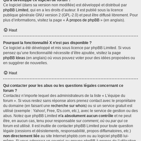
Qui a développé ce logiciel de forum ?
Ce logiciel (dans sa version non modifiée) est développé et distribué par
phpBB Limited
, qui en a les droits d’auteur. Il est publié sous la licence
publique générale GNU version 2 (GPL-2.0) et peut être diffusé librement. Pour
plus d’informations, visitez la page «
À propos de phpBB
» (en anglais).
Haut
Pourquoi la fonctionnalité X n’est pas disponible ?
Ce logiciel a été développé et mis sous licence par phpBB Limited. Si vous
pensez qu’une fonctionnalité nécessite d’être ajoutée, visitez la page
phpBB Ideas
(en anglais) où vous pouvez voter pour des idées proposées ou
en suggérer de nouvelles.
Haut
Qui contacter pour les abus ou les questions légales concernant ce
forum ?
Contactez n’importe lequel des administrateurs de la liste « L’équipe du
forum ». Si vous restez sans réponse alors prenez contact avec le propriétaire
du domaine (en faisant une
recherche sur whois
) ou si un service gratuit est
utilisé (exemple : Yahoo!, Free, f2s.com, etc.), avec le service de gestion ou des
abus. Notez que phpBB Limited
n’a absolument aucun contrôle
et ne peut
être, en aucun cas, tenu pour responsable sur
comment
,
où
ou
par qui
ce
forum est utilisé. Il est inutile de contacter phpBB Limited pour toute question
légale (cessions et désistements, responsabilité, propos diffamatoires, etc.)
non directement liée
au site Internet phpbb.com ou au logiciel phpBB lui-