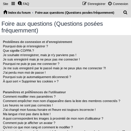
Site
FAQ
S’enregistrer
Connexion
R
Index du forum
Foire aux questions (Questions posées fréquemment)
e
Foire aux questions (Questions posées
c
fréquemment)
h
e
Problèmes de connexion et d’enregistrement
Pourquoi dois-je m’enregistrer ?
r
Que signifie COPPA ?
c
Je souhaite m’enregistrer, mais je n’y parviens pas !
Je suis enregistré mais je ne peux pas me connecter !
h
Pourquoi ne puis-je pas me connecter ?
Je me suis enregistré par le passé mais je ne peux plus me connecter ?!
e
J’ai perdu mon mot de passe !
r
Pourquoi suis-je automatiquement déconnecté ?
À quoi sert « Supprimer les cookies » ?
Paramètres et préférences de l’utilisateur
Comment modifier mes paramètres ?
Comment empêcher mon nom d’apparaître dans la liste des membres connectés ?
Les heures ne sont pas correctes !
J’ai changé mon fuseau horaire et l’heure est toujours incorrecte !
Ma langue n’est pas dans la liste !
A quoi correspondent les images à proximité de mon nom d’utilisateur ?
Comment puis-je afficher un avatar ?
Qu’est-ce que mon rang et comment le modifier ?