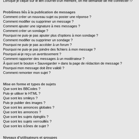
Lorsque je clique sur le lien
courriel
d’un membre, on me demande de me connecter !?
Problèmes liés à la publication de messages
Comment créer un nouveau sujet ou poster une réponse ?
Comment modifier ou supprimer un message ?
Comment ajouter une signature à mes messages ?
Comment créer un sondage ?
Pourquoi ne puis-je pas ajouter plus d’options à mon sondage ?
Comment modifier ou supprimer un sondage ?
Pourquoi ne puis-je pas accéder à un forum ?
Pourquoi ne puis-je pas joindre des fichiers à mon message ?
Pourquoi ai-je reçu un avertissement ?
Comment rapporter des messages à un modérateur ?
À quoi sert le bouton « Sauvegarder » dans la page de rédaction de message ?
Pourquoi mon message doit être validé ?
Comment remonter mon sujet ?
Mise en forme et types de sujets
Que sont les BBCodes ?
Puis-je utiliser le HTML ?
Que sont les smileys ?
Puis-je publier des images ?
Que sont les annonces globales ?
Que sont les annonces ?
Que sont les sujets épinglés ?
Que sont les sujets verrouillés ?
Que sont les icônes de sujet ?
Niveaux d’utilisateurs et groupes