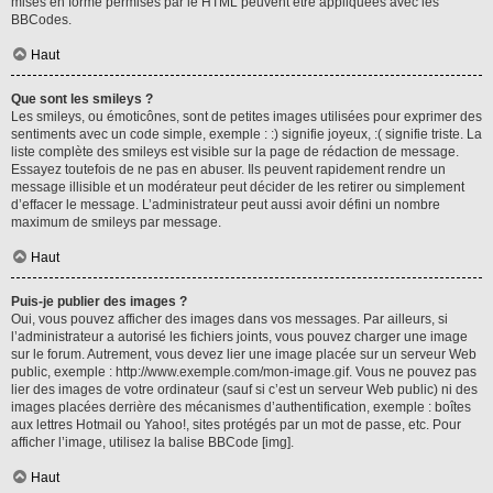
mises en forme permises par le HTML peuvent être appliquées avec les
BBCodes.
Haut
Que sont les smileys ?
Les smileys, ou émoticônes, sont de petites images utilisées pour exprimer des
sentiments avec un code simple, exemple : :) signifie joyeux, :( signifie triste. La
liste complète des smileys est visible sur la page de rédaction de message.
Essayez toutefois de ne pas en abuser. Ils peuvent rapidement rendre un
message illisible et un modérateur peut décider de les retirer ou simplement
d’effacer le message. L’administrateur peut aussi avoir défini un nombre
maximum de smileys par message.
Haut
Puis-je publier des images ?
Oui, vous pouvez afficher des images dans vos messages. Par ailleurs, si
l’administrateur a autorisé les fichiers joints, vous pouvez charger une image
sur le forum. Autrement, vous devez lier une image placée sur un serveur Web
public, exemple : http://www.exemple.com/mon-image.gif. Vous ne pouvez pas
lier des images de votre ordinateur (sauf si c’est un serveur Web public) ni des
images placées derrière des mécanismes d’authentification, exemple : boîtes
aux lettres Hotmail ou Yahoo!, sites protégés par un mot de passe, etc. Pour
afficher l’image, utilisez la balise BBCode [img].
Haut