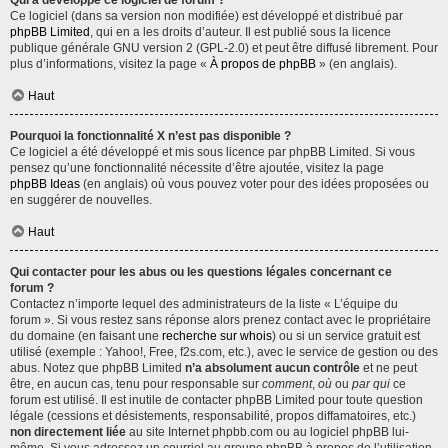
Qui a développé ce logiciel de forum ?
Ce logiciel (dans sa version non modifiée) est développé et distribué par
phpBB Limited
, qui en a les droits d’auteur. Il est publié sous la licence
publique générale GNU version 2 (GPL-2.0) et peut être diffusé librement. Pour
plus d’informations, visitez la page «
À propos de phpBB
» (en anglais).
Haut
Pourquoi la fonctionnalité X n’est pas disponible ?
Ce logiciel a été développé et mis sous licence par phpBB Limited. Si vous
pensez qu’une fonctionnalité nécessite d’être ajoutée, visitez la page
phpBB Ideas
(en anglais) où vous pouvez voter pour des idées proposées ou
en suggérer de nouvelles.
Haut
Qui contacter pour les abus ou les questions légales concernant ce
forum ?
Contactez n’importe lequel des administrateurs de la liste « L’équipe du
forum ». Si vous restez sans réponse alors prenez contact avec le propriétaire
du domaine (en faisant une
recherche sur whois
) ou si un service gratuit est
utilisé (exemple : Yahoo!, Free, f2s.com, etc.), avec le service de gestion ou des
abus. Notez que phpBB Limited
n’a absolument aucun contrôle
et ne peut
être, en aucun cas, tenu pour responsable sur
comment
,
où
ou
par qui
ce
forum est utilisé. Il est inutile de contacter phpBB Limited pour toute question
légale (cessions et désistements, responsabilité, propos diffamatoires, etc.)
non directement liée
au site Internet phpbb.com ou au logiciel phpBB lui-