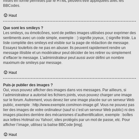
mises en forme permises par le HTML peuvent être appliquées avec les
BBCodes.
Haut
Que sont les smileys ?
Les smileys, ou émoticônes, sont de petites images utilisées pour exprimer des
sentiments avec un code simple, exemple : :) signifie joyeux, :( signifie triste. La
liste complète des smileys est visible sur la page de rédaction de message.
Essayez toutefois de ne pas en abuser. Ils peuvent rapidement rendre un
message illisible et un modérateur peut décider de les retirer ou simplement
d’effacer le message. L’administrateur peut aussi avoir défini un nombre
maximum de smileys par message.
Haut
Puis-je publier des images ?
Oui, vous pouvez afficher des images dans vos messages. Par ailleurs, si
l’administrateur a autorisé les fichiers joints, vous pouvez charger une image
sur le forum. Autrement, vous devez lier une image placée sur un serveur Web
public, exemple : http://www.exemple.com/mon-image.gif. Vous ne pouvez pas
lier des images de votre ordinateur (sauf si c’est un serveur Web public) ni des
images placées derrière des mécanismes d’authentification, exemple : boîtes
aux lettres Hotmail ou Yahoo!, sites protégés par un mot de passe, etc. Pour
afficher l’image, utilisez la balise BBCode [img].
Haut