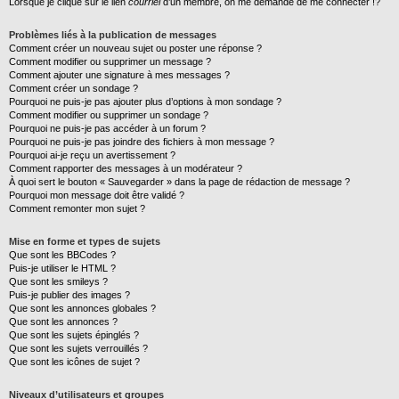
Lorsque je clique sur le lien
courriel
d’un membre, on me demande de me connecter !?
Problèmes liés à la publication de messages
Comment créer un nouveau sujet ou poster une réponse ?
Comment modifier ou supprimer un message ?
Comment ajouter une signature à mes messages ?
Comment créer un sondage ?
Pourquoi ne puis-je pas ajouter plus d’options à mon sondage ?
Comment modifier ou supprimer un sondage ?
Pourquoi ne puis-je pas accéder à un forum ?
Pourquoi ne puis-je pas joindre des fichiers à mon message ?
Pourquoi ai-je reçu un avertissement ?
Comment rapporter des messages à un modérateur ?
À quoi sert le bouton « Sauvegarder » dans la page de rédaction de message ?
Pourquoi mon message doit être validé ?
Comment remonter mon sujet ?
Mise en forme et types de sujets
Que sont les BBCodes ?
Puis-je utiliser le HTML ?
Que sont les smileys ?
Puis-je publier des images ?
Que sont les annonces globales ?
Que sont les annonces ?
Que sont les sujets épinglés ?
Que sont les sujets verrouillés ?
Que sont les icônes de sujet ?
Niveaux d’utilisateurs et groupes