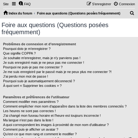
Site
FAQ
S’enregistrer
Connexion
R
Index du forum
Foire aux questions (Questions posées fréquemment)
e
Foire aux questions (Questions posées
c
fréquemment)
h
e
Problèmes de connexion et d’enregistrement
Pourquoi dois-je m’enregistrer ?
r
Que signifie COPPA ?
c
Je souhaite m’enregistrer, mais je n’y parviens pas !
Je suis enregistré mais je ne peux pas me connecter !
h
Pourquoi ne puis-je pas me connecter ?
Je me suis enregistré par le passé mais je ne peux plus me connecter ?!
e
J’ai perdu mon mot de passe !
r
Pourquoi suis-je automatiquement déconnecté ?
À quoi sert « Supprimer les cookies » ?
Paramètres et préférences de l’utilisateur
Comment modifier mes paramètres ?
Comment empêcher mon nom d’apparaître dans la liste des membres connectés ?
Les heures ne sont pas correctes !
J’ai changé mon fuseau horaire et l’heure est toujours incorrecte !
Ma langue n’est pas dans la liste !
A quoi correspondent les images à proximité de mon nom d’utilisateur ?
Comment puis-je afficher un avatar ?
Qu’est-ce que mon rang et comment le modifier ?