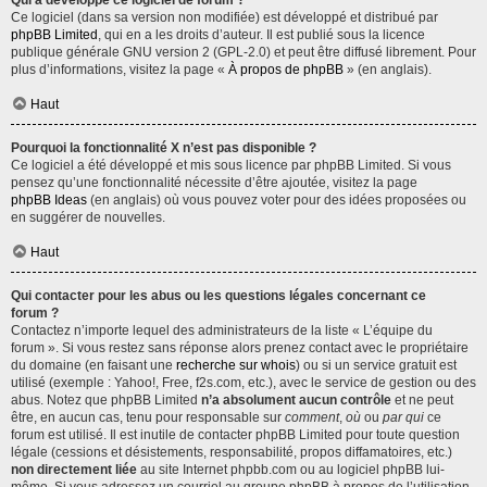
Qui a développé ce logiciel de forum ?
Ce logiciel (dans sa version non modifiée) est développé et distribué par
phpBB Limited
, qui en a les droits d’auteur. Il est publié sous la licence
publique générale GNU version 2 (GPL-2.0) et peut être diffusé librement. Pour
plus d’informations, visitez la page «
À propos de phpBB
» (en anglais).
Haut
Pourquoi la fonctionnalité X n’est pas disponible ?
Ce logiciel a été développé et mis sous licence par phpBB Limited. Si vous
pensez qu’une fonctionnalité nécessite d’être ajoutée, visitez la page
phpBB Ideas
(en anglais) où vous pouvez voter pour des idées proposées ou
en suggérer de nouvelles.
Haut
Qui contacter pour les abus ou les questions légales concernant ce
forum ?
Contactez n’importe lequel des administrateurs de la liste « L’équipe du
forum ». Si vous restez sans réponse alors prenez contact avec le propriétaire
du domaine (en faisant une
recherche sur whois
) ou si un service gratuit est
utilisé (exemple : Yahoo!, Free, f2s.com, etc.), avec le service de gestion ou des
abus. Notez que phpBB Limited
n’a absolument aucun contrôle
et ne peut
être, en aucun cas, tenu pour responsable sur
comment
,
où
ou
par qui
ce
forum est utilisé. Il est inutile de contacter phpBB Limited pour toute question
légale (cessions et désistements, responsabilité, propos diffamatoires, etc.)
non directement liée
au site Internet phpbb.com ou au logiciel phpBB lui-