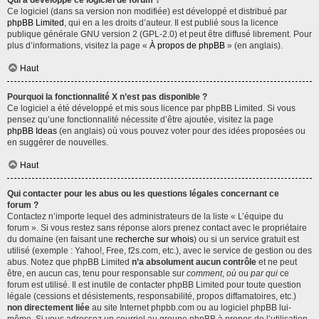
Qui a développé ce logiciel de forum ?
Ce logiciel (dans sa version non modifiée) est développé et distribué par
phpBB Limited
, qui en a les droits d’auteur. Il est publié sous la licence
publique générale GNU version 2 (GPL-2.0) et peut être diffusé librement. Pour
plus d’informations, visitez la page «
À propos de phpBB
» (en anglais).
Haut
Pourquoi la fonctionnalité X n’est pas disponible ?
Ce logiciel a été développé et mis sous licence par phpBB Limited. Si vous
pensez qu’une fonctionnalité nécessite d’être ajoutée, visitez la page
phpBB Ideas
(en anglais) où vous pouvez voter pour des idées proposées ou
en suggérer de nouvelles.
Haut
Qui contacter pour les abus ou les questions légales concernant ce
forum ?
Contactez n’importe lequel des administrateurs de la liste « L’équipe du
forum ». Si vous restez sans réponse alors prenez contact avec le propriétaire
du domaine (en faisant une
recherche sur whois
) ou si un service gratuit est
utilisé (exemple : Yahoo!, Free, f2s.com, etc.), avec le service de gestion ou des
abus. Notez que phpBB Limited
n’a absolument aucun contrôle
et ne peut
être, en aucun cas, tenu pour responsable sur
comment
,
où
ou
par qui
ce
forum est utilisé. Il est inutile de contacter phpBB Limited pour toute question
légale (cessions et désistements, responsabilité, propos diffamatoires, etc.)
non directement liée
au site Internet phpbb.com ou au logiciel phpBB lui-