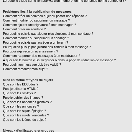
Lorsque je clique sur le lien
courriel
d’un membre, on me demande de me connecter !?
Problèmes liés à la publication de messages
Comment créer un nouveau sujet ou poster une réponse ?
Comment modifier ou supprimer un message ?
Comment ajouter une signature à mes messages ?
Comment créer un sondage ?
Pourquoi ne puis-je pas ajouter plus d’options à mon sondage ?
Comment modifier ou supprimer un sondage ?
Pourquoi ne puis-je pas accéder à un forum ?
Pourquoi ne puis-je pas joindre des fichiers à mon message ?
Pourquoi ai-je reçu un avertissement ?
Comment rapporter des messages à un modérateur ?
À quoi sert le bouton « Sauvegarder » dans la page de rédaction de message ?
Pourquoi mon message doit être validé ?
Comment remonter mon sujet ?
Mise en forme et types de sujets
Que sont les BBCodes ?
Puis-je utiliser le HTML ?
Que sont les smileys ?
Puis-je publier des images ?
Que sont les annonces globales ?
Que sont les annonces ?
Que sont les sujets épinglés ?
Que sont les sujets verrouillés ?
Que sont les icônes de sujet ?
Niveaux d’utilisateurs et groupes