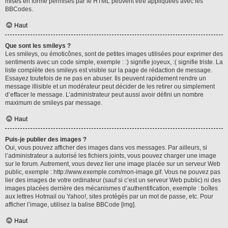
mises en forme permises par le HTML peuvent être appliquées avec les
BBCodes.
Haut
Que sont les smileys ?
Les smileys, ou émoticônes, sont de petites images utilisées pour exprimer des
sentiments avec un code simple, exemple : :) signifie joyeux, :( signifie triste. La
liste complète des smileys est visible sur la page de rédaction de message.
Essayez toutefois de ne pas en abuser. Ils peuvent rapidement rendre un
message illisible et un modérateur peut décider de les retirer ou simplement
d’effacer le message. L’administrateur peut aussi avoir défini un nombre
maximum de smileys par message.
Haut
Puis-je publier des images ?
Oui, vous pouvez afficher des images dans vos messages. Par ailleurs, si
l’administrateur a autorisé les fichiers joints, vous pouvez charger une image
sur le forum. Autrement, vous devez lier une image placée sur un serveur Web
public, exemple : http://www.exemple.com/mon-image.gif. Vous ne pouvez pas
lier des images de votre ordinateur (sauf si c’est un serveur Web public) ni des
images placées derrière des mécanismes d’authentification, exemple : boîtes
aux lettres Hotmail ou Yahoo!, sites protégés par un mot de passe, etc. Pour
afficher l’image, utilisez la balise BBCode [img].
Haut