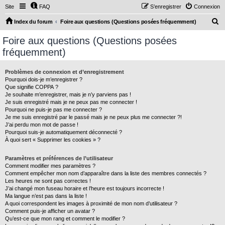
Site
FAQ
S’enregistrer
Connexion
R
Index du forum
Foire aux questions (Questions posées fréquemment)
e
Foire aux questions (Questions posées
c
fréquemment)
h
e
Problèmes de connexion et d’enregistrement
Pourquoi dois-je m’enregistrer ?
r
Que signifie COPPA ?
c
Je souhaite m’enregistrer, mais je n’y parviens pas !
Je suis enregistré mais je ne peux pas me connecter !
h
Pourquoi ne puis-je pas me connecter ?
Je me suis enregistré par le passé mais je ne peux plus me connecter ?!
e
J’ai perdu mon mot de passe !
r
Pourquoi suis-je automatiquement déconnecté ?
À quoi sert « Supprimer les cookies » ?
Paramètres et préférences de l’utilisateur
Comment modifier mes paramètres ?
Comment empêcher mon nom d’apparaître dans la liste des membres connectés ?
Les heures ne sont pas correctes !
J’ai changé mon fuseau horaire et l’heure est toujours incorrecte !
Ma langue n’est pas dans la liste !
A quoi correspondent les images à proximité de mon nom d’utilisateur ?
Comment puis-je afficher un avatar ?
Qu’est-ce que mon rang et comment le modifier ?