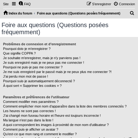
Site
FAQ
S’enregistrer
Connexion
R
Index du forum
Foire aux questions (Questions posées fréquemment)
e
Foire aux questions (Questions posées
c
fréquemment)
h
e
Problèmes de connexion et d’enregistrement
Pourquoi dois-je m’enregistrer ?
r
Que signifie COPPA ?
c
Je souhaite m’enregistrer, mais je n’y parviens pas !
Je suis enregistré mais je ne peux pas me connecter !
h
Pourquoi ne puis-je pas me connecter ?
Je me suis enregistré par le passé mais je ne peux plus me connecter ?!
e
J’ai perdu mon mot de passe !
r
Pourquoi suis-je automatiquement déconnecté ?
À quoi sert « Supprimer les cookies » ?
Paramètres et préférences de l’utilisateur
Comment modifier mes paramètres ?
Comment empêcher mon nom d’apparaître dans la liste des membres connectés ?
Les heures ne sont pas correctes !
J’ai changé mon fuseau horaire et l’heure est toujours incorrecte !
Ma langue n’est pas dans la liste !
A quoi correspondent les images à proximité de mon nom d’utilisateur ?
Comment puis-je afficher un avatar ?
Qu’est-ce que mon rang et comment le modifier ?