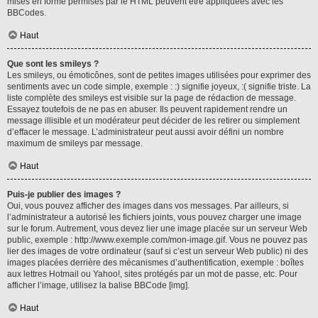
mises en forme permises par le HTML peuvent être appliquées avec les
BBCodes.
Haut
Que sont les smileys ?
Les smileys, ou émoticônes, sont de petites images utilisées pour exprimer des
sentiments avec un code simple, exemple : :) signifie joyeux, :( signifie triste. La
liste complète des smileys est visible sur la page de rédaction de message.
Essayez toutefois de ne pas en abuser. Ils peuvent rapidement rendre un
message illisible et un modérateur peut décider de les retirer ou simplement
d’effacer le message. L’administrateur peut aussi avoir défini un nombre
maximum de smileys par message.
Haut
Puis-je publier des images ?
Oui, vous pouvez afficher des images dans vos messages. Par ailleurs, si
l’administrateur a autorisé les fichiers joints, vous pouvez charger une image
sur le forum. Autrement, vous devez lier une image placée sur un serveur Web
public, exemple : http://www.exemple.com/mon-image.gif. Vous ne pouvez pas
lier des images de votre ordinateur (sauf si c’est un serveur Web public) ni des
images placées derrière des mécanismes d’authentification, exemple : boîtes
aux lettres Hotmail ou Yahoo!, sites protégés par un mot de passe, etc. Pour
afficher l’image, utilisez la balise BBCode [img].
Haut