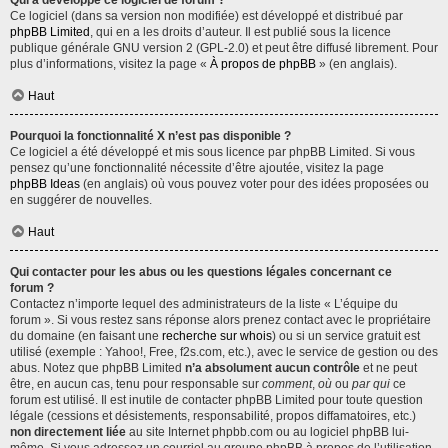
Qui a développé ce logiciel de forum ?
Ce logiciel (dans sa version non modifiée) est développé et distribué par
phpBB Limited
, qui en a les droits d’auteur. Il est publié sous la licence
publique générale GNU version 2 (GPL-2.0) et peut être diffusé librement. Pour
plus d’informations, visitez la page «
À propos de phpBB
» (en anglais).
Haut
Pourquoi la fonctionnalité X n’est pas disponible ?
Ce logiciel a été développé et mis sous licence par phpBB Limited. Si vous
pensez qu’une fonctionnalité nécessite d’être ajoutée, visitez la page
phpBB Ideas
(en anglais) où vous pouvez voter pour des idées proposées ou
en suggérer de nouvelles.
Haut
Qui contacter pour les abus ou les questions légales concernant ce
forum ?
Contactez n’importe lequel des administrateurs de la liste « L’équipe du
forum ». Si vous restez sans réponse alors prenez contact avec le propriétaire
du domaine (en faisant une
recherche sur whois
) ou si un service gratuit est
utilisé (exemple : Yahoo!, Free, f2s.com, etc.), avec le service de gestion ou des
abus. Notez que phpBB Limited
n’a absolument aucun contrôle
et ne peut
être, en aucun cas, tenu pour responsable sur
comment
,
où
ou
par qui
ce
forum est utilisé. Il est inutile de contacter phpBB Limited pour toute question
légale (cessions et désistements, responsabilité, propos diffamatoires, etc.)
non directement liée
au site Internet phpbb.com ou au logiciel phpBB lui-