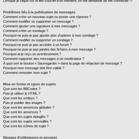
Lorsque je clique sur le lien
courriel
d’un membre, on me demande de me connecter !?
Problèmes liés à la publication de messages
Comment créer un nouveau sujet ou poster une réponse ?
Comment modifier ou supprimer un message ?
Comment ajouter une signature à mes messages ?
Comment créer un sondage ?
Pourquoi ne puis-je pas ajouter plus d’options à mon sondage ?
Comment modifier ou supprimer un sondage ?
Pourquoi ne puis-je pas accéder à un forum ?
Pourquoi ne puis-je pas joindre des fichiers à mon message ?
Pourquoi ai-je reçu un avertissement ?
Comment rapporter des messages à un modérateur ?
À quoi sert le bouton « Sauvegarder » dans la page de rédaction de message ?
Pourquoi mon message doit être validé ?
Comment remonter mon sujet ?
Mise en forme et types de sujets
Que sont les BBCodes ?
Puis-je utiliser le HTML ?
Que sont les smileys ?
Puis-je publier des images ?
Que sont les annonces globales ?
Que sont les annonces ?
Que sont les sujets épinglés ?
Que sont les sujets verrouillés ?
Que sont les icônes de sujet ?
Niveaux d’utilisateurs et groupes