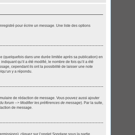
nregistré pour écrire un message. Une liste des options
 (quelquefois dans une durée limitée après sa publication) en
iquant qu’il a été modifié, le nombre de fois qu’il a été
sage, cependant ils ont la possibilité de laisser une note
elqu’un y a répondu.
rmulaire de rédaction de message. Vous pouvez aussi ajouter
du forum --> Modifier les préférences de message
). Par la suite,
daction de message.
ermissions), cliquez sur l’onglet
Sondage
sous la partie