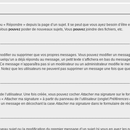
 « Répondre » depuis la page d’un sujet. Il se peut que vous ayez besoin d’être e
: Vous
pouvez
poster de nouveaux sujets, Vous
pouvez
joindre des fichiers, etc.
modifier ou supprimer que vos propres messages. Vous pouvez modifier un message
lqu’un a déjà répondu au message, un petit texte s’affichera en bas du message ind
n. Ce message n’apparaîtra pas si un modérateur ou un administrateur modifie le mes
ive. Notez que les utilisateurs ne peuvent pas supprimer un message une fois que qu
e l’utilisateur. Une fois créée, vous pouvez cocher
Attacher ma signature
sur le fo
 « Attacher ma signature » à partir du panneau de l’utilisateur (onglet
Préférences 
 à un message en décochant la case
Attacher ma signature
dans le formulaire de ré
ouveau sujet ou la modification du premier message d’un sujet (si vous en avez les p