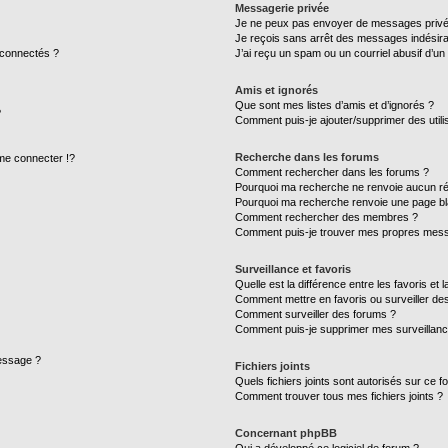
Messagerie privée
Je ne peux pas envoyer de messages privé
Je reçois sans arrêt des messages indésira
 connectés ?
J’ai reçu un spam ou un courriel abusif d’u
Amis et ignorés
Que sont mes listes d’amis et d’ignorés ?
?
Comment puis-je ajouter/supprimer des utilis
Recherche dans les forums
e connecter !?
Comment rechercher dans les forums ?
Pourquoi ma recherche ne renvoie aucun ré
Pourquoi ma recherche renvoie une page bl
Comment rechercher des membres ?
Comment puis-je trouver mes propres mess
Surveillance et favoris
Quelle est la différence entre les favoris et l
Comment mettre en favoris ou surveiller des
Comment surveiller des forums ?
Comment puis-je supprimer mes surveillanc
message ?
Fichiers joints
Quels fichiers joints sont autorisés sur ce f
Comment trouver tous mes fichiers joints ?
Concernant phpBB