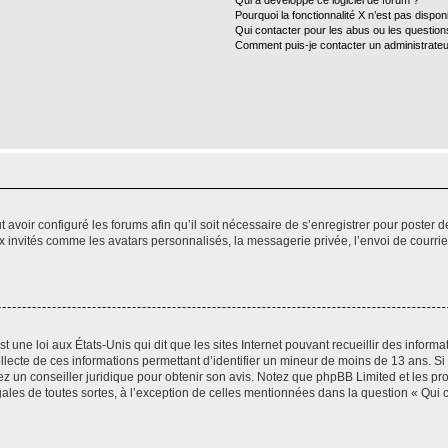
Qui a développé ce logiciel de forum ?
Pourquoi la fonctionnalité X n’est pas dispon
Qui contacter pour les abus ou les questio
Comment puis-je contacter un administrateu
t avoir configuré les forums afin qu’il soit nécessaire de s’enregistrer pour poster
x invités comme les avatars personnalisés, la messagerie privée, l’envoi de courri
t une loi aux États-Unis qui dit que les sites Internet pouvant recueillir des infor
ollecte de ces informations permettant d’identifier un mineur de moins de 13 ans. S
tez un conseiller juridique pour obtenir son avis. Notez que phpBB Limited et les pr
gales de toutes sortes, à l’exception de celles mentionnées dans la question « Qui