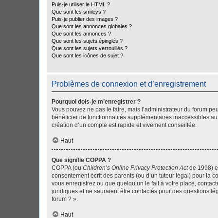
Puis-je utiliser le HTML ?
Que sont les smileys ?
Puis-je publier des images ?
Que sont les annonces globales ?
Que sont les annonces ?
Que sont les sujets épinglés ?
Que sont les sujets verrouillés ?
Que sont les icônes de sujet ?
Problèmes de connexion et d’enregistrement
Pourquoi dois-je m’enregistrer ?
Vous pouvez ne pas le faire, mais l’administrateur du forum peu
bénéficier de fonctionnalités supplémentaires inaccessibles au
création d’un compte est rapide et vivement conseillée.
Haut
Que signifie COPPA ?
COPPA (ou
Children’s Online Privacy Protection Act
de 1998) es
consentement écrit des parents (ou d’un tuteur légal) pour la c
vous enregistrez ou que quelqu’un le fait à votre place, contac
juridiques et ne sauraient être contactés pour des questions lé
forum ? ».
Haut