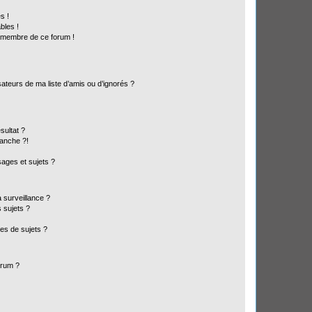
s !
bles !
n membre de ce forum !
ateurs de ma liste d’amis ou d’ignorés ?
sultat ?
anche ?!
ages et sujets ?
a surveillance ?
 sujets ?
es de sujets ?
orum ?