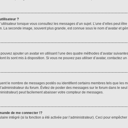
tilisateur ?
utilisateur lorsque vous consultez les messages d’un sujet. L’une d’elles peut êtr
rum. La seconde image, souvent plus grande, est connue sous le nom d’avatar et 
s pouvez ajouter un avatar en utilisant l’une des quatre méthodes d’avatar suivantes 
ont ils sont mis à disposition. Si vous ne pouvez pas utiliser d’avatar, contactez un
iquent le nombre de messages postés ou identifient certains membres tels que les 
ar l’administrateur du forum. Évitez de poster des messages sur le forum dans le seu
ministrateur) peut facilement abaisser votre compteur de messages.
mande de me connecter !?
re intégré (si la fonction a été activée par l’administrateur). Ceci pour empêcher l’u