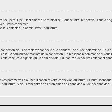
 récupéré, il peut facilement être réinitialisé. Pour ce faire, rendez vous sur la p
uveau vous connecter.
passe, contactez un administrateur du forum.
e connexion, vous ne resterez connecté que pendant une durée déterminée. Cela em
la case
Se souvenir de moi
lors de la connexion. Ce n’est pas recommandé si vous u
s cette case, cela signifie qu’un administrateur du forum a désactivé cette fonctionna
os paramètres d’authentification et votre connexion au forum. Ils fournissent aussi
teur du forum. Si vous rencontrez des problèmes de connexion ou de déconnexion, l