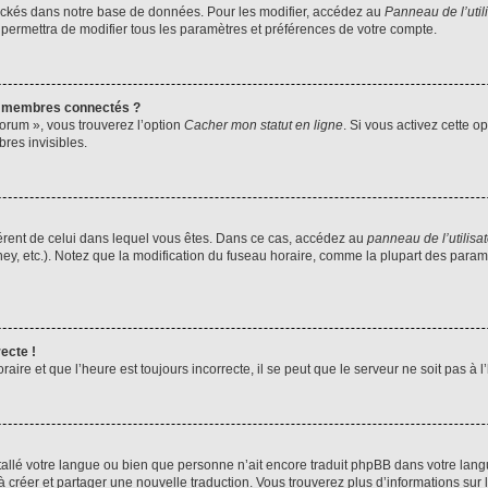
ockés dans notre base de données. Pour les modifier, accédez au
Panneau de l’util
 permettra de modifier tous les paramètres et préférences de votre compte.
s membres connectés ?
forum », vous trouverez l’option
Cacher mon statut en ligne
. Si vous activez cette o
es invisibles.
ifférent de celui dans lequel vous êtes. Dans ce cas, accédez au
panneau de l’utilisa
ney, etc.). Notez que la modification du fuseau horaire, comme la plupart des para
ecte !
aire et que l’heure est toujours incorrecte, il se peut que le serveur ne soit pas à
installé votre langue ou bien que personne n’ait encore traduit phpBB dans votre l
s à créer et partager une nouvelle traduction. Vous trouverez plus d’informations sur l