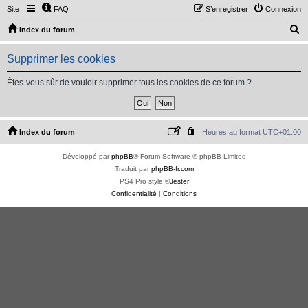
Site
FAQ
S’enregistrer
Connexion
R
Index du forum
e
Supprimer les cookies
c
h
Êtes-vous sûr de vouloir supprimer tous les cookies de ce forum ?
e
r
c
Index du forum
Heures au format
UTC+01:00
h
Développé par
phpBB
® Forum Software © phpBB Limited
e
Traduit par
phpBB-fr.com
r
PS4 Pro style ©
Jester
Confidentialité
|
Conditions