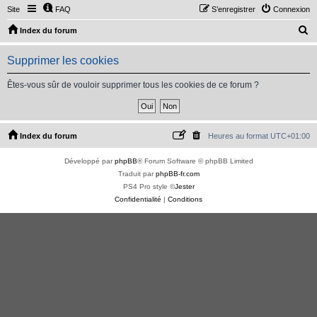
Site
FAQ
S’enregistrer
Connexion
R
Index du forum
e
Supprimer les cookies
c
h
Êtes-vous sûr de vouloir supprimer tous les cookies de ce forum ?
e
r
c
Index du forum
Heures au format
UTC+01:00
h
Développé par
phpBB
® Forum Software © phpBB Limited
e
Traduit par
phpBB-fr.com
r
PS4 Pro style ©
Jester
Confidentialité
|
Conditions