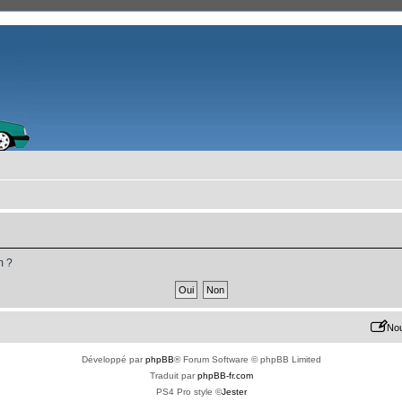
m ?
Nou
Développé par
phpBB
® Forum Software © phpBB Limited
Traduit par
phpBB-fr.com
PS4 Pro style ©
Jester