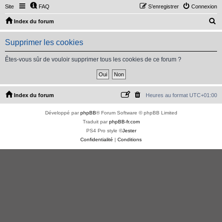
Site
FAQ
S’enregistrer
Connexion
R
Index du forum
e
Supprimer les cookies
c
h
Êtes-vous sûr de vouloir supprimer tous les cookies de ce forum ?
e
r
c
Index du forum
Heures au format
UTC+01:00
h
Développé par
phpBB
® Forum Software © phpBB Limited
e
Traduit par
phpBB-fr.com
r
PS4 Pro style ©
Jester
Confidentialité
|
Conditions