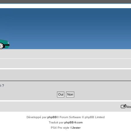
m ?
Nou
Développé par
phpBB
® Forum Software © phpBB Limited
Traduit par
phpBB-fr.com
PS4 Pro style ©
Jester