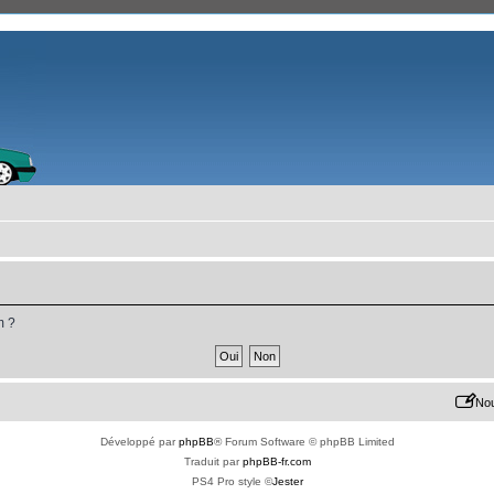
m ?
Nou
Développé par
phpBB
® Forum Software © phpBB Limited
Traduit par
phpBB-fr.com
PS4 Pro style ©
Jester