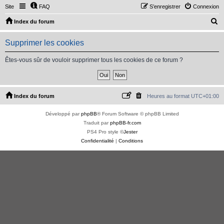
Site
FAQ
S’enregistrer
Connexion
R
Index du forum
e
Supprimer les cookies
c
h
Êtes-vous sûr de vouloir supprimer tous les cookies de ce forum ?
e
r
c
Index du forum
Heures au format
UTC+01:00
h
Développé par
phpBB
® Forum Software © phpBB Limited
e
Traduit par
phpBB-fr.com
r
PS4 Pro style ©
Jester
Confidentialité
|
Conditions