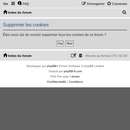
Site
FAQ
S’enregistrer
Connexion
R
Index du forum
e
Supprimer les cookies
c
h
Êtes-vous sûr de vouloir supprimer tous les cookies de ce forum ?
e
r
c
Index du forum
Heures au format
UTC+01:00
h
Développé par
phpBB
® Forum Software © phpBB Limited
e
Traduit par
phpBB-fr.com
r
PS4 Pro style ©
Jester
Confidentialité
|
Conditions