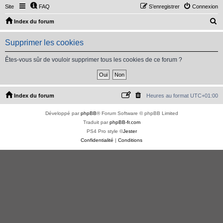
Site
FAQ
S’enregistrer
Connexion
R
Index du forum
e
Supprimer les cookies
c
h
Êtes-vous sûr de vouloir supprimer tous les cookies de ce forum ?
e
r
c
Index du forum
Heures au format
UTC+01:00
h
Développé par
phpBB
® Forum Software © phpBB Limited
e
Traduit par
phpBB-fr.com
r
PS4 Pro style ©
Jester
Confidentialité
|
Conditions