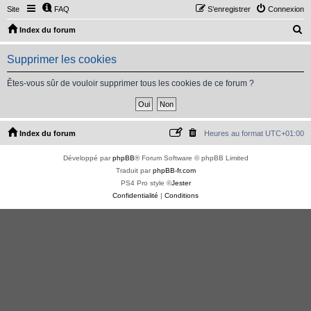
Site
FAQ
S’enregistrer
Connexion
R
Index du forum
e
Supprimer les cookies
c
h
Êtes-vous sûr de vouloir supprimer tous les cookies de ce forum ?
e
r
c
Index du forum
Heures au format
UTC+01:00
h
Développé par
phpBB
® Forum Software © phpBB Limited
e
Traduit par
phpBB-fr.com
r
PS4 Pro style ©
Jester
Confidentialité
|
Conditions