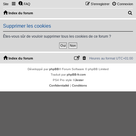
Site
FAQ
S’enregistrer
Connexion
R
Index du forum
e
Supprimer les cookies
c
h
Êtes-vous sûr de vouloir supprimer tous les cookies de ce forum ?
e
r
c
Index du forum
Heures au format
UTC+01:00
h
Développé par
phpBB
® Forum Software © phpBB Limited
e
Traduit par
phpBB-fr.com
r
PS4 Pro style ©
Jester
Confidentialité
|
Conditions