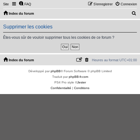
Site
FAQ
S’enregistrer
Connexion
R
Index du forum
e
Supprimer les cookies
c
h
Êtes-vous sûr de vouloir supprimer tous les cookies de ce forum ?
e
r
c
Index du forum
Heures au format
UTC+01:00
h
Développé par
phpBB
® Forum Software © phpBB Limited
e
Traduit par
phpBB-fr.com
r
PS4 Pro style ©
Jester
Confidentialité
|
Conditions