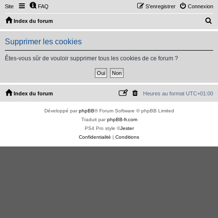
Site
FAQ
S’enregistrer
Connexion
R
Index du forum
e
Supprimer les cookies
c
h
Êtes-vous sûr de vouloir supprimer tous les cookies de ce forum ?
e
r
c
Index du forum
Heures au format
UTC+01:00
h
Développé par
phpBB
® Forum Software © phpBB Limited
e
Traduit par
phpBB-fr.com
r
PS4 Pro style ©
Jester
Confidentialité
|
Conditions