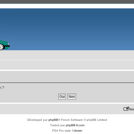
m ?
Nou
Développé par
phpBB
® Forum Software © phpBB Limited
Traduit par
phpBB-fr.com
PS4 Pro style ©
Jester